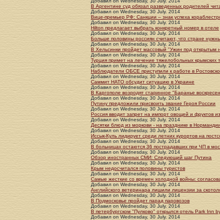
Добавил
on
Wednesday, 30 July. 2014
В Аргентине суд обязал разведенных родителей чита
Добавил
on
Wednesday, 30 July. 2014
Вице-премьер РФ: Санкции – знак успеха кораблест
Добавил
on
Wednesday, 30 July. 2014
Hilton предлагает выбрать конкретный номер в отеле
Добавил
on
Wednesday, 30 July. 2014
Больше половины россиян считают, что стране нужн
Добавил
on
Wednesday, 30 July. 2014
В Хельсинки пройдет массовый "Ужин под открытым 
Добавил
on
Wednesday, 30 July. 2014
Турция примет на лечение тяжелобольных крымских 
Добавил
on
Wednesday, 30 July. 2014
Наблюдатели ОБСЕ приступили к работе в Ростовско
Добавил
on
Wednesday, 30 July. 2014
Саммит НАТО обсудит ситуацию в Украине
Добавил
on
Wednesday, 30 July. 2014
В Каргополе возродят старинное "Баранье воскресен
Добавил
on
Wednesday, 30 July. 2014
Путину предложили присвоить звание Героя России
Добавил
on
Wednesday, 30 July. 2014
Россия вводит запрет на импорт овощей и фруктов и
Добавил
on
Wednesday, 30 July. 2014
Десятки блюд из моркови - на празднике в Норманди
Добавил
on
Wednesday, 30 July. 2014
Иссык-Куль лидирует среди летних курортов на пост
Добавил
on
Wednesday, 30 July. 2014
В больницах остаются 36 пострадавших при ЧП в мо
Добавил
on
Wednesday, 30 July. 2014
Обзор иностранных СМИ: Следующий шаг Путина
Добавил
on
Wednesday, 30 July. 2014
Крым недосчитался половины туристов
Добавил
on
Wednesday, 30 July. 2014
Самые жесткие со времен холодной войны: согласов
Добавил
on
Wednesday, 30 July. 2014
Английского ветеринара лишили лицензии за скотол
Добавил
on
Wednesday, 30 July. 2014
В Подмосковье пройдет парад паровозов
Добавил
on
Wednesday, 30 July. 2014
В петербургском "Пулково" открылся отель Park Inn b
Добавил
on
Wednesday, 30 July. 2014