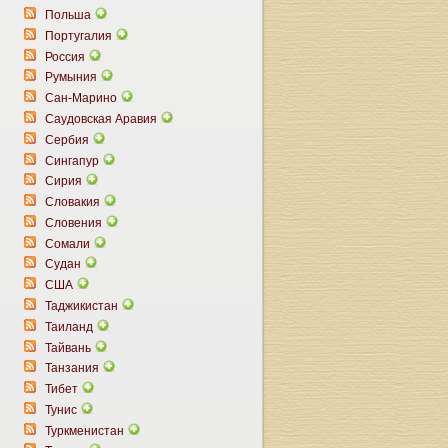
Польша
Португалия
Россия
Румыния
Сан-Марино
Саудовская Аравия
Сербия
Сингапур
Сирия
Словакия
Словения
Сомали
Судан
США
Таджикистан
Таиланд
Тайвань
Танзания
Тибет
Тунис
Туркменистан