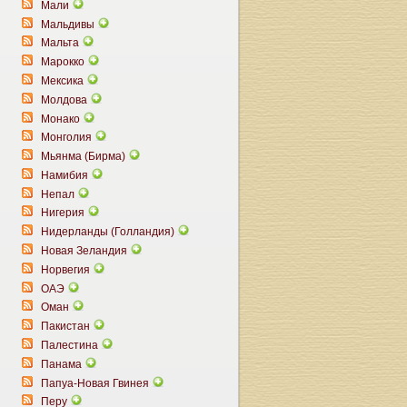
Мали
Мальдивы
Мальта
Марокко
Мексика
Молдова
Монако
Монголия
Мьянма (Бирма)
Намибия
Непал
Нигерия
Нидерланды (Голландия)
Новая Зеландия
Норвегия
ОАЭ
Оман
Пакистан
Палестина
Панама
Папуа-Новая Гвинея
Перу