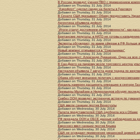
В России проведут учения ПВО с применением компле
Добавил
on
Thursday, 31 July. 2014
"Аэрофлот" сделал скидку на билеты в Гуанчжоу
Добавил
on
Thursday, 31 July. 2014
В Сенате США призывают Обаму предоставить Украин
Добавил
on
Thursday, 31 July. 2014
Аргентина объявила дефолт
Добавил
on
Thursday, 31 July. 2014
"Итоги станут достоянием общественности": как рас
Добавил
on
Thursday, 31 July. 2014
Британские депутаты: в НАТО не готовы к нападению
Добавил
on
Thursday, 31 July. 2014
Эксперты обсуждают, по каким сферам в РФ больше вс
Добавил
on
Thursday, 31 July. 2014
Новый кемпинг открывается в "Сокольниках"
Добавил
on
Thursday, 31 July. 2014
Корреспондент: Александр Лукашенко. Один на всю 
Добавил
on
Thursday, 31 July. 2014
В Сан-Диего на парковку возле торгового центра уп
Добавил
on
Thursday, 31 July. 2014
​Австралия объявила 7 августа днем траура по жерт
Добавил
on
Thursday, 31 July. 2014
Обама обсудит внешнюю политику с конгрессменами
Добавил
on
Thursday, 31 July. 2014
Израиль намерен расширить операцию в секторе Газ
Добавил
on
Thursday, 31 July. 2014
Премьеры Малайзии и Нидерландов обсудят последс
Добавил
on
Thursday, 31 July. 2014
Совбез ООН проведет экстренную встречу по гуманит
Добавил
on
Thursday, 31 July. 2014
США ввели санкции против Венесуэлы
Добавил
on
Wednesday, 30 July. 2014
Палата представителей США одобрила иск к Обаме
Добавил
on
Wednesday, 30 July. 2014
РФ передала ООН и ОБСЕ данные наблюдения за ра
Добавил
on
Wednesday, 30 July. 2014
Евросоюз ввел санкции против Крыма
Добавил
on
Wednesday, 30 July. 2014
США не осуждают применение украинской армией а
Добавил
on
Wednesday, 30 July. 2014
Саакашвили не собирается прекращать политическую