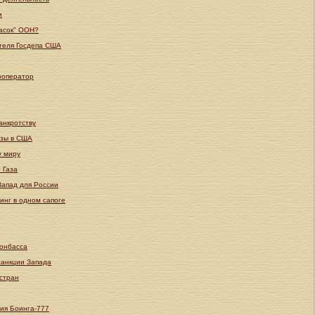
и
касок" ООН?
ителя Госдепа США
роператор
анкротству
изы в США
у миру
 Газа
Запад для России
инг в одном сапоге
Донбасса
санкции Запада
 стран
ия Боинга-777