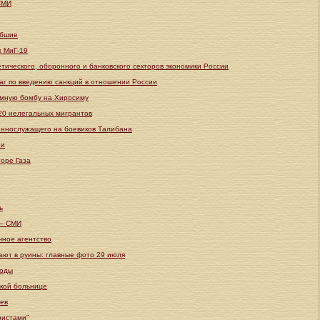
 СМИ
ибшие
х МиГ-19
тического, оборонного и банковского секторов экономики России
аг по введению санкций в отношении России
омную бомбу на Хиросиму
 20 нелегальных мигрантов
еннослужащего на боевиков Талибана
ии
торе Газа
ь
 – СМИ
чное агентство
ают в руины: главные фото 29 июля
боды
ской больнице
иев
ристами"