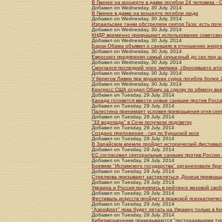
В Гвинее на концерте в давке погибли 24 человека -
Добавил
on
Wednesday, 30 July. 2014
В Гвинее в давке на концерте погибли люди
Добавил
on
Wednesday, 30 July. 2014
Израильские танки обстреляли сектор Газа: есть пог
Добавил
on
Wednesday, 30 July. 2014
КНДР временно прекращает использование советски
Добавил
on
Wednesday, 30 July. 2014
Барак Обама объявил о санкциях в отношении энерге
Добавил
on
Wednesday, 30 July. 2014
Евросоюз предпринял самый серьезный до сих пор ш
Добавил
on
Wednesday, 30 July. 2014
Скончался последний член экипажа, сбросившего ат
Добавил
on
Wednesday, 30 July. 2014
У берегов Ливии при крушении судна погибли более
Добавил
on
Wednesday, 30 July. 2014
Конгресс США осудил Обаму за сделку по обмену во
Добавил
on
Tuesday, 29 July. 2014
Канада готовится ввести новые санкции против Росс
Добавил
on
Tuesday, 29 July. 2014
Палестина принимает условия прекращения огня сек
Добавил
on
Tuesday, 29 July. 2014
"33 водопада" в Сочи получили подсветку
Добавил
on
Tuesday, 29 July. 2014
Создано приложение - гид по Куршской косе
Добавил
on
Tuesday, 29 July. 2014
В Зарайском кремле пройдет исторический фестивал
Добавил
on
Tuesday, 29 July. 2014
ЕС согласовал секторальные санкции против России
Добавил
on
Tuesday, 29 July. 2014
Боевики "Исламского государства" организовали бра
Добавил
on
Tuesday, 29 July. 2014
Стрелкова призывают застрелиться, Донецк превращ
Добавил
on
Tuesday, 29 July. 2014
Украина и Россия поднялись в рейтинге визовой сво
Добавил
on
Tuesday, 29 July. 2014
Фестиваль искусств пройдет в пражской психиатриче
Добавил
on
Tuesday, 29 July. 2014
"Аэрофлот" пока будет летать на Украину только в К
Добавил
on
Tuesday, 29 July. 2014
Кибермошенники прикидываются "пострадавшими ту