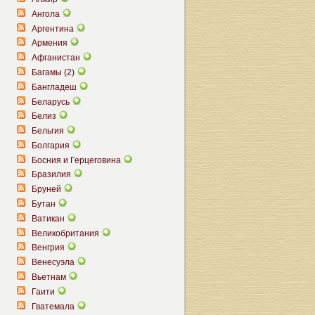
Ангола
Аргентина
Армения
Афганистан
Багамы (2)
Бангладеш
Беларусь
Белиз
Бельгия
Болгария
Босния и Герцеговина
Бразилия
Бруней
Бутан
Ватикан
Великобритания
Венгрия
Венесуэла
Вьетнам
Гаити
Гватемала