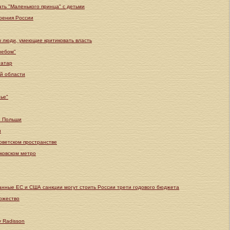
ть "Маленького принца" с детьми
роения России
ы люди, умеющие критиковать власть
небом"
татар
й области
ье"
з Польши
и
советском пространстве
сковском метро
анные ЕС и США санкции могут стоить России трети годового бюджета
ожество
y Radisson