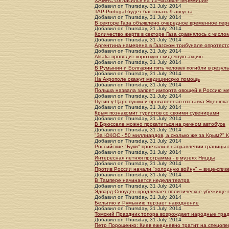
ХАМАС согласился на 72-часовое перемирие
Добавил
on
Thursday, 31 July. 2014
TAP Portugal будет бастовать 9 августа
Добавил
on
Thursday, 31 July. 2014
В секторе Газа объявлено очередное временное пе
Добавил
on
Thursday, 31 July. 2014
Количество жертв в секторе Газа сравнялось с числ
Добавил
on
Thursday, 31 July. 2014
Аргентина намерена в Гаагском трибунале опротест
Добавил
on
Thursday, 31 July. 2014
Alitalia проводит короткую скидочную акцию
Добавил
on
Thursday, 31 July. 2014
В Румынии и Болгарии пять человек погибли в резул
Добавил
on
Thursday, 31 July. 2014
На Акрополе окажут медицинскую помощь
Добавил
on
Thursday, 31 July. 2014
Польша назвала запрет импорта овощей в Россию ме
Добавил
on
Thursday, 31 July. 2014
Путин у Царь-пушки и проваленная отставка Яценюка
Добавил
on
Thursday, 31 July. 2014
Крым познакомит туристов со своими сувенирами
Добавил
on
Thursday, 31 July. 2014
В Брюсселе можно прокатиться на речном автобусе
Добавил
on
Thursday, 31 July. 2014
"За ЮКОС - 50 миллиардов, а сколько же за Крым?" 
Добавил
on
Thursday, 31 July. 2014
Российские "Буки" проехали в направлении границы 
Добавил
on
Thursday, 31 July. 2014
Интересная летняя программа - в музеях Ниццы
Добавил
on
Thursday, 31 July. 2014
Против России начали "холодную войну" – вице-спик
Добавил
on
Thursday, 31 July. 2014
В Тампере начинается неделя театра
Добавил
on
Thursday, 31 July. 2014
Эдвард Сноуден продлевает политическое убежище 
Добавил
on
Thursday, 31 July. 2014
Бельгию и Румынию терзает наводнение
Добавил
on
Thursday, 31 July. 2014
Томский Праздник топора возрождает народные тра
Добавил
on
Thursday, 31 July. 2014
Петр Порошенко: Киев ежедневно тратит на спецоп