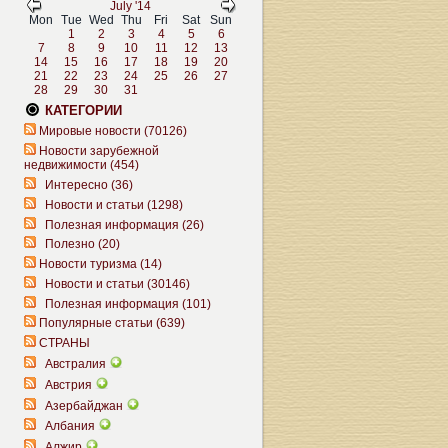
July '14
Mon
Tue
Wed
Thu
Fri
Sat
Sun
1
2
3
4
5
6
7
8
9
10
11
12
13
14
15
16
17
18
19
20
21
22
23
24
25
26
27
28
29
30
31
КАТЕГОРИИ
Мировые новости (70126)
Новости зарубежной
недвижимости (454)
Интересно (36)
Новости и статьи (1298)
Полезная информация (26)
Полезно (20)
Новости туризма (14)
Новости и статьи (30146)
Полезная информация (101)
Популярные статьи (639)
СТРАНЫ
Австралия
Австрия
Азербайджан
Албания
Алжир