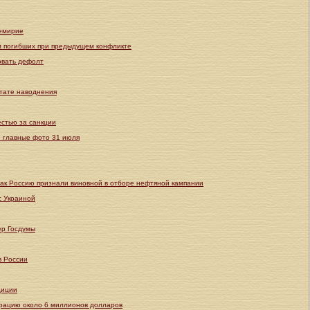
ремирие
ом погибших при предыдущем конфликте
овать дефолт
ьтате наводнения
стью за санкции
: главные фото 31 июля
Как Россию признали виновной в отборе нефтяной кампании
с Украиной
ер Госдумы
в России
диции
ерацию около 6 миллионов долларов