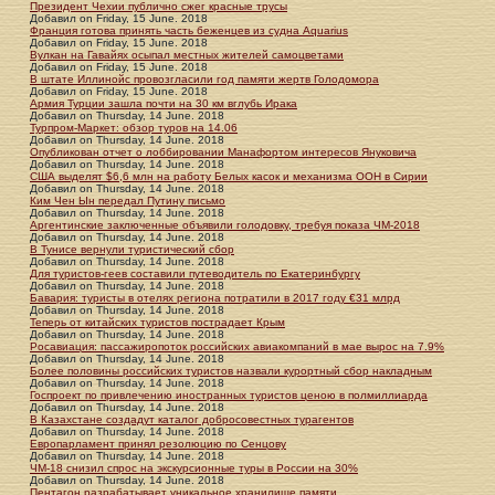
Президент Чехии публично сжег красные трусы
Добавил
on
Friday, 15 June. 2018
Франция готова принять часть беженцев из судна Aquarius
Добавил
on
Friday, 15 June. 2018
Вулкан на Гавайях осыпал местных жителей самоцветами
Добавил
on
Friday, 15 June. 2018
В штате Иллинойс провозгласили год памяти жертв Голодомора
Добавил
on
Friday, 15 June. 2018
Армия Турции зашла почти на 30 км вглубь Ирака
Добавил
on
Thursday, 14 June. 2018
Турпром-Маркет: обзор туров на 14.06
Добавил
on
Thursday, 14 June. 2018
Опубликован отчет о лоббировании Манафортом интересов Януковича
Добавил
on
Thursday, 14 June. 2018
США выделят $6,6 млн на работу Белых касок и механизма ООН в Сирии
Добавил
on
Thursday, 14 June. 2018
Ким Чен Ын передал Путину письмо
Добавил
on
Thursday, 14 June. 2018
Аргентинские заключенные объявили голодовку, требуя показа ЧМ-2018
Добавил
on
Thursday, 14 June. 2018
В Тунисе вернули туристический сбор
Добавил
on
Thursday, 14 June. 2018
Для туристов-геев составили путеводитель по Екатеринбургу
Добавил
on
Thursday, 14 June. 2018
Бавария: туристы в отелях региона потратили в 2017 году €31 млрд
Добавил
on
Thursday, 14 June. 2018
Теперь от китайских туристов пострадает Крым
Добавил
on
Thursday, 14 June. 2018
Росавиация: пассажиропоток российских авиакомпаний в мае вырос на 7.9%
Добавил
on
Thursday, 14 June. 2018
Более половины российских туристов назвали курортный сбор накладным
Добавил
on
Thursday, 14 June. 2018
Госпроект по привлечению иностранных туристов ценою в полмиллиарда
Добавил
on
Thursday, 14 June. 2018
В Казахстане создадут каталог добросовестных турагентов
Добавил
on
Thursday, 14 June. 2018
Европарламент принял резолюцию по Сенцову
Добавил
on
Thursday, 14 June. 2018
ЧМ-18 снизил спрос на экскурсионные туры в России на 30%
Добавил
on
Thursday, 14 June. 2018
Пентагон разрабатывает уникальное хранилище памяти