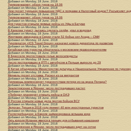
Добавил
on
Monday, 18 June. 2018
Турпром-маркет: обзор туров на 18.06
Добавил
on
Monday, 18 June. 2018
Чем грозит туррынку повышение НДС и поправки в Налоговый кодекс? Разъясняет ауд
Добавил
on
Monday, 18 June. 2018
Турпром-маркет: обзор туров на 18.06
Добавил
on
Monday, 18 June. 2018
Для туристов открыли прямые рейсы из Уфы в Батуми
Добавил
on
Monday, 18 June. 2018
В Карелии турист, пытаясь сделать селфи, упал в водопад
Добавил
on
Monday, 18 June. 2018
Жертвами авиаудара в Сирии стали 52 бойца сил Асада – СМИ
Добавил
on
Monday, 18 June. 2018
Туроператор «ICS Travel Group» назначил нового директора по развитию
Добавил
on
Monday, 18 June. 2018
Китайская секс-туристка обратилась к московским правоохранителям
Добавил
on
Monday, 18 June. 2018
В Брюсселе протестовали голые велосипедисты
Добавил
on
Monday, 18 June. 2018
Число пострадавших в ДТП с автобусом в Польше выросло до 29
Добавил
on
Monday, 18 June. 2018
В Китае объединили Министерство культуры и Национальное Управление по туризму
Добавил
on
Monday, 18 June. 2018
Меркель грозит отставка. Раскол из-за мигрантов
Добавил
on
Monday, 18 June. 2018
Турпомощь компенсирует турагентствам потери из-за краха Полара?
Добавил
on
Monday, 18 June. 2018
Землетрясение в Японии: число пострадавших растет
Добавил
on
Monday, 18 June. 2018
«Победа» планирует открыть рейсы в ОАЭ
Добавил
on
Monday, 18 June. 2018
В России открыли новые дела против бойцов ВСУ
Добавил
on
Monday, 18 June. 2018
Эрдоган: Турция в 2018 году примет 40 млн иностранных туристов
Добавил
on
Monday, 18 June. 2018
Роспотребнадзор: в Европе зафиксирована вспышка кори
Добавил
on
Monday, 18 June. 2018
Зять короля Испании явился в тюрьму для отбывания наказания
Добавил
on
Monday, 18 June. 2018
Землетрясение в Японии: число пострадавших идет на сотни
Добавил
on
Monday, 18 June. 2018