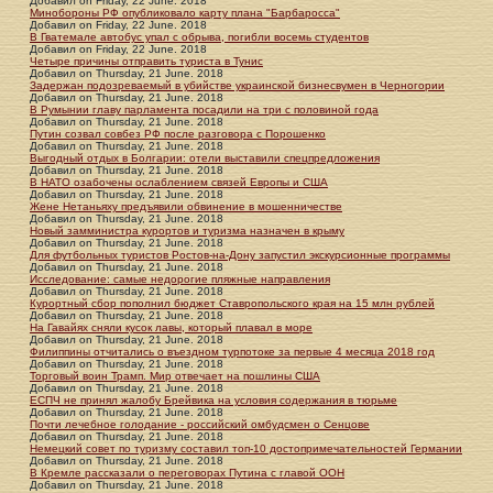
Добавил
on
Friday, 22 June. 2018
Минобороны РФ опубликовало карту плана "Барбаросса"
Добавил
on
Friday, 22 June. 2018
В Гватемале автобус упал с обрыва, погибли восемь студентов
Добавил
on
Friday, 22 June. 2018
Четыре причины отправить туриста в Тунис
Добавил
on
Thursday, 21 June. 2018
Задержан подозреваемый в убийстве украинской бизнесвумен в Черногории
Добавил
on
Thursday, 21 June. 2018
В Румынии главу парламента посадили на три с половиной года
Добавил
on
Thursday, 21 June. 2018
Путин созвал совбез РФ после разговора с Порошенко
Добавил
on
Thursday, 21 June. 2018
Выгодный отдых в Болгарии: отели выставили спецпредложения
Добавил
on
Thursday, 21 June. 2018
В НАТО озабочены ослаблением связей Европы и США
Добавил
on
Thursday, 21 June. 2018
Жене Нетаньяху предъявили обвинение в мошенничестве
Добавил
on
Thursday, 21 June. 2018
Новый замминистра курортов и туризма назначен в крыму
Добавил
on
Thursday, 21 June. 2018
Для футбольных туристов Ростов-на-Дону запустил экскурсионные программы
Добавил
on
Thursday, 21 June. 2018
Исследование: самые недорогие пляжные направления
Добавил
on
Thursday, 21 June. 2018
Курортный сбор пополнил бюджет Ставропольского края на 15 млн рублей
Добавил
on
Thursday, 21 June. 2018
На Гавайях сняли кусок лавы, который плавал в море
Добавил
on
Thursday, 21 June. 2018
Филиппины отчитались о въездном турпотоке за первые 4 месяца 2018 год
Добавил
on
Thursday, 21 June. 2018
Торговый воин Трамп. Мир отвечает на пошлины США
Добавил
on
Thursday, 21 June. 2018
ЕСПЧ не принял жалобу Брейвика на условия содержания в тюрьме
Добавил
on
Thursday, 21 June. 2018
Почти лечебное голодание - российский омбудсмен о Сенцове
Добавил
on
Thursday, 21 June. 2018
Немецкий совет по туризму составил топ-10 достопримечательностей Германии
Добавил
on
Thursday, 21 June. 2018
В Кремле рассказали о переговорах Путина с главой ООН
Добавил
on
Thursday, 21 June. 2018