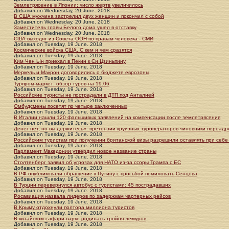
Землетрясение в Японии: число жертв увеличилось
Добавил
on
Wednesday, 20 June. 2018
В США мужчина застрелил двух женщин и покончил с собой
Добавил
on
Wednesday, 20 June. 2018
Заместитель главы Белого дома ушел в отставку
Добавил
on
Wednesday, 20 June. 2018
США выходят из Совета ООН по правам человека - СМИ
Добавил
on
Tuesday, 19 June. 2018
Космические войска США. С кем и чем сразятся
Добавил
on
Tuesday, 19 June. 2018
Ким Чен Ын приехал в Пекин к Си Цзиньпину
Добавил
on
Tuesday, 19 June. 2018
Меркель и Макрон договорились о бюджете еврозоны
Добавил
on
Tuesday, 19 June. 2018
Турпром-маркет: обзор туров на 19.06
Добавил
on
Tuesday, 19 June. 2018
Российские туристы не пострадали в ДТП под Анталией
Добавил
on
Tuesday, 19 June. 2018
Омбудсмены посетят по четыре заключенных
Добавил
on
Tuesday, 19 June. 2018
В Италии нашли 120 фальшивых заявлений на компенсации после землетрясения
Добавил
on
Tuesday, 19 June. 2018
Денег нет, но вы держитесь»: претензии круизных туроператоров чиновники переад
Добавил
on
Tuesday, 19 June. 2018
Российским туристам при получении британской визы разрешили оставлять при себе
Добавил
on
Tuesday, 19 June. 2018
Парламент Македонии утвердил новое название страны
Добавил
on
Tuesday, 19 June. 2018
Столтенберг заявил об угрозах для НАТО из-за ссоры Трампа с ЕС
Добавил
on
Tuesday, 19 June. 2018
В РФ опубликовали обращение к Путину с просьбой помиловать Сенцова
Добавил
on
Tuesday, 19 June. 2018
В Турции перевернулся автобус с туристами: 45 пострадавших
Добавил
on
Tuesday, 19 June. 2018
Росавиация назвала лидеров по задержкам чартерных рейсов
Добавил
on
Tuesday, 19 June. 2018
В Крыму отдохнули полтора миллиона туристов
Добавил
on
Tuesday, 19 June. 2018
В китайском сафари-парке родилась тройня лемуров
Добавил
on
Tuesday, 19 June. 2018