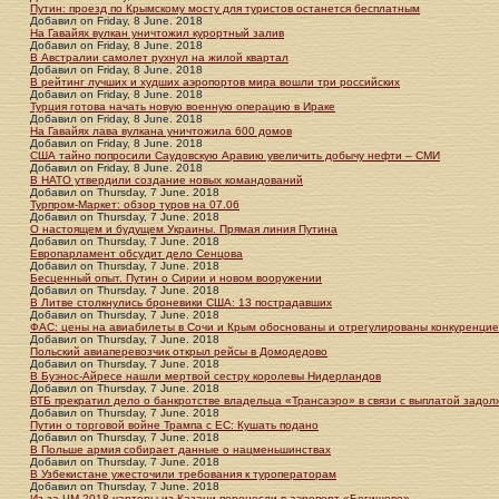
Путин: проезд по Крымскому мосту для туристов останется бесплатным
Добавил
on
Friday, 8 June. 2018
На Гавайях вулкан уничтожил курортный залив
Добавил
on
Friday, 8 June. 2018
В Австралии самолет рухнул на жилой квартал
Добавил
on
Friday, 8 June. 2018
В рейтинг лучших и худших аэропортов мира вошли три российских
Добавил
on
Friday, 8 June. 2018
Турция готова начать новую военную операцию в Ираке‍
Добавил
on
Friday, 8 June. 2018
На Гавайях лава вулкана уничтожила 600 домов
Добавил
on
Friday, 8 June. 2018
США тайно попросили Саудовскую Аравию увеличить добычу нефти – СМИ
Добавил
on
Friday, 8 June. 2018
В НАТО утвердили создание новых командований
Добавил
on
Thursday, 7 June. 2018
Турпром-Маркет: обзор туров на 07.06
Добавил
on
Thursday, 7 June. 2018
О настоящем и будущем Украины. Прямая линия Путина
Добавил
on
Thursday, 7 June. 2018
Европарламент обсудит дело Сенцова
Добавил
on
Thursday, 7 June. 2018
Бесценный опыт. Путин о Сирии и новом вооружении
Добавил
on
Thursday, 7 June. 2018
В Литве столкнулись броневики США: 13 пострадавших
Добавил
on
Thursday, 7 June. 2018
ФАС: цены на авиабилеты в Сочи и Крым обоснованы и отрегулированы конкуренци
Добавил
on
Thursday, 7 June. 2018
Польский авиаперевозчик открыл рейсы в Домодедово
Добавил
on
Thursday, 7 June. 2018
В Буэнос-Айресе нашли мертвой сестру королевы Нидерландов
Добавил
on
Thursday, 7 June. 2018
ВТБ прекратил дело о банкротстве владельца «Трансаэро» в связи с выплатой задо
Добавил
on
Thursday, 7 June. 2018
Путин о торговой войне Трампа с ЕС: Кушать подано
Добавил
on
Thursday, 7 June. 2018
В Польше армия собирает данные о нацменьшинствах
Добавил
on
Thursday, 7 June. 2018
В Узбекистане ужесточили требования к туроператорам
Добавил
on
Thursday, 7 June. 2018
Из-за ЧМ-2018 чартеры из Казани перенесли в аэропорт «Бегишево»