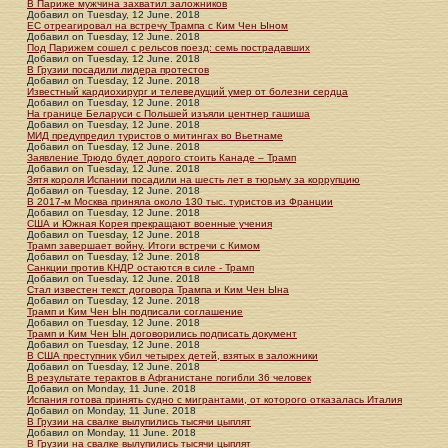
В Париже мужчина захватил заложников
Добавил
on
Tuesday, 12 June. 2018
ЕС отреагировал на встречу Трампа с Ким Чен Ыном
Добавил
on
Tuesday, 12 June. 2018
Под Парижем сошел с рельсов поезд: семь пострадавших
Добавил
on
Tuesday, 12 June. 2018
В Грузии посадили лидера протестов
Добавил
on
Tuesday, 12 June. 2018
Известный кардиохирург и телеведущий умер от болезни сердца
Добавил
on
Tuesday, 12 June. 2018
На границе Беларуси с Польшей изъяли центнер гашиша
Добавил
on
Tuesday, 12 June. 2018
МИД предупредил туристов о митингах во Вьетнаме
Добавил
on
Tuesday, 12 June. 2018
Заявление Трюдо будет дорого стоить Канаде – Трамп
Добавил
on
Tuesday, 12 June. 2018
Зятя короля Испании посадили на шесть лет в тюрьму за коррупцию
Добавил
on
Tuesday, 12 June. 2018
В 2017-м Москва приняла около 130 тыс. туристов из Франции
Добавил
on
Tuesday, 12 June. 2018
США и Южная Корея прекращают военные учения
Добавил
on
Tuesday, 12 June. 2018
Трамп завершает войну. Итоги встречи с Кимом
Добавил
on
Tuesday, 12 June. 2018
Санкции против КНДР остаются в силе - Трамп
Добавил
on
Tuesday, 12 June. 2018
Стал известен текст договора Трампа и Ким Чен Ына
Добавил
on
Tuesday, 12 June. 2018
Трамп и Ким Чен Ын подписали соглашение
Добавил
on
Tuesday, 12 June. 2018
Трамп и Ким Чен Ын договорились подписать документ
Добавил
on
Tuesday, 12 June. 2018
В США преступник убил четырех детей, взятых в заложники
Добавил
on
Tuesday, 12 June. 2018
В результате терактов в Афганистане погибли 36 человек
Добавил
on
Monday, 11 June. 2018
Испания готова принять судно с мигрантами, от которого отказалась Италия
Добавил
on
Monday, 11 June. 2018
В Грузии на свалке вылупились тысячи цыплят
Добавил
on
Monday, 11 June. 2018
В Грузии на свалке вылупились тысячи цыплят