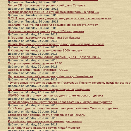
Добавил
on
Tuesday, 26 June. 2018
Генсек СЕ официально попросил освободить Сенцова
Добавил
on
Tuesday, 26 June. 2018
Австрия проведет учения на случай закрытия границ внутри ЕС
Добавил
on
Tuesday, 26 June. 2018
В США утвердили продажу первого медпрепарата на основе марихуаны
Добавил
on
Tuesday, 26 June. 2018
Парламент Британии одобрил расширение аэропорта Хитроу
Добавил
on
Tuesday, 26 June. 2018
Испания отказалась принять судно с 224 мигрантами
Добавил
on
Monday, 25 June. 2018
В Германии задержали экс-охранника бен Ладена
Добавил
on
Monday, 25 June. 2018
На юге Франции произошла перестрелка: ранены четыре человека
Добавил
on
Monday, 25 June. 2018
В Калифорнии пожары: эвакуированы 3000 человек
Добавил
on
Monday, 25 June. 2018
Россия должна вернуть Польше обломки Ту-154 – резолюция СЕ
Добавил
on
Monday, 25 June. 2018
Турпром-маркет: обзор туров на 25.06
Добавил
on
Monday, 25 June. 2018
Выборы в Турции были нечестные - ОБСЕ
Добавил
on
Monday, 25 June. 2018
Перуанские туристы-болельщики добрались до Челябинска
Добавил
on
Monday, 25 June. 2018
«Электронную путевку» передают от Ростуризма Ростеху, которому придётся все пер
Добавил
on
Monday, 25 June. 2018
Сербия и Косово возобновили переговоры о примирении
Добавил
on
Monday, 25 June. 2018
UNWTO: Китай становится главным двигателем мирового туризма
Добавил
on
Monday, 25 June. 2018
Новая Зеландия планирует ввести налог в $25 на иностранных туристов
Добавил
on
Monday, 25 June. 2018
Китайские туристы станут главным фактором оживления Тунисского туризма
Добавил
on
Monday, 25 June. 2018
Евросоюз ввел санкции против чиновников Венесуэлы
Добавил
on
Monday, 25 June. 2018
Российские туристы оказались самыми довольными
Добавил
on
Monday, 25 June. 2018
В Ирландии авто въехало в группу людей у церкви
Добавил
on
Monday, 25 June. 2018