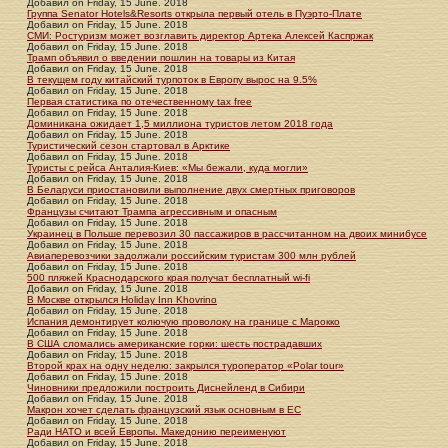
Добавил
on
Friday, 15 June. 2018
Группа Senator Hotels&Resorts открыла первый отель в Пуэрто-Плате
Добавил
on
Friday, 15 June. 2018
СМИ: Ростуризм может возглавить директор Артека Алексей Каспржак
Добавил
on
Friday, 15 June. 2018
Трамп объявил о введении пошлин на товары из Китая
Добавил
on
Friday, 15 June. 2018
В текущем году китайский турпоток в Европу вырос на 9.5%
Добавил
on
Friday, 15 June. 2018
Первая статистика по отечественному tax free
Добавил
on
Friday, 15 June. 2018
Доминикана ожидает 1,5 миллиона туристов летом 2018 года
Добавил
on
Friday, 15 June. 2018
Туристический сезон стартовал в Арктике
Добавил
on
Friday, 15 June. 2018
Туристы с рейса Анталия-Киев: «Мы бежали, куда могли»
Добавил
on
Friday, 15 June. 2018
В Беларуси приостановили выполнение двух смертных приговоров
Добавил
on
Friday, 15 June. 2018
Французы считают Трампа агрессивным и опасным
Добавил
on
Friday, 15 June. 2018
Украинец в Польше перевозил 30 пассажиров в рассчитанном на двоих минибусе
Добавил
on
Friday, 15 June. 2018
Авиаперевозчики задолжали российским туристам 300 млн рублей
Добавил
on
Friday, 15 June. 2018
500 пляжей Краснодарского края получат бесплатный wi-fi
Добавил
on
Friday, 15 June. 2018
В Москве открылся Holiday Inn Khovrino
Добавил
on
Friday, 15 June. 2018
Испания демонтирует колючую проволоку на границе с Марокко
Добавил
on
Friday, 15 June. 2018
В США сломались американские горки: шесть пострадавших
Добавил
on
Friday, 15 June. 2018
Второй крах на одну неделю: закрылся туроператор «Polar tour»
Добавил
on
Friday, 15 June. 2018
Чиновники предложили построить Диснейленд в Сибири
Добавил
on
Friday, 15 June. 2018
Макрон хочет сделать французский язык основным в ЕС
Добавил
on
Friday, 15 June. 2018
Ради НАТО и всей Европы. Македонию переименуют
Добавил
on
Friday, 15 June. 2018