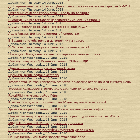
Добавил
on
Thursday, 14 June. 2018
До Шереметьево за 23 тысяч рублей: таксисты наживаются на туристах ЧМ-2018
Добавил
on
Thursday, 14 June. 2018
Пожарный самолет сбросил тонны воды на полицию
Добавил
on
Thursday, 14 June. 2018
В Македонии протестовали против переименования страны
Добавил
on
Thursday, 14 June. 2018
В США назвали сроки ядерного разоружения КНДР
Добавил
on
Thursday, 14 June. 2018
Лед в Антарктике тает с рекордной скоростью
Добавил
on
Thursday, 14 June. 2018
В Вашингтоне обстреляли автомобили на трассе
Добавил
on
Thursday, 14 June. 2018
В Перу нашли новое ритуальное захоронение детей
Добавил
on
Thursday, 14 June. 2018
Президент Македонии не захотел переименовывать страну
Добавил
on
Wednesday, 13 June. 2018
Сингапур потратил $15 млн на саммит США и КНДР
Добавил
on
Wednesday, 13 June. 2018
Сурков остался на посту помощника Путина
Добавил
on
Wednesday, 13 June. 2018
Премьер Грузии подал в отставку
Добавил
on
Wednesday, 13 June. 2018
Туроператоры: чтобы привлечь туристов, абхазские отели начали снижать цены
Добавил
on
Wednesday, 13 June. 2018
Турецкая Каппадокия столкнулась с засильем китайских туристов
Добавил
on
Wednesday, 13 June. 2018
Royal Flight открыла рейс в Гуйян
Добавил
on
Wednesday, 13 June. 2018
В Железноводске представили топ-10 достопримечательностей
Добавил
on
Wednesday, 13 June. 2018
Трамп снова раскритиковал ОПЕК из-за высоких цен на нефть
Добавил
on
Wednesday, 13 June. 2018
Пьяный дебошир с куклой из секс-шопа сорвал туристам полет на Ибицу
Добавил
on
Wednesday, 13 June. 2018
МИД РФ обвинил США в поддержке террористов
Добавил
on
Wednesday, 13 June. 2018
Болгария: количество российских туристов упало на 5%
Добавил
on
Wednesday, 13 June. 2018
На «Матрешку-Тур» могут завести уголовное дело