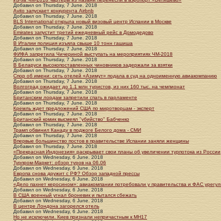
Добавил
on
Thursday, 7 June. 2018
Avito запускает конкурента Аirbnb
Добавил
on
Thursday, 7 June. 2018
BLS International открыла новый визовый центр Испании в Москве
Добавил
on
Thursday, 7 June. 2018
Emirates запустит третий ежедневный рейс в Домодедово
Добавил
on
Thursday, 7 June. 2018
В Италии полиция изъяла свыше 10 тонн гашиша
Добавил
on
Thursday, 7 June. 2018
ФИФА запретила Чичериной выступать на мероприятиях ЧМ-2018
Добавил
on
Thursday, 7 June. 2018
В Беларуси высокопоставленных чиновников задержали за взятки
Добавил
on
Thursday, 7 June. 2018
Спор об имени: сеть отелей «Азимут» подала в суд на одноименную авиакомпанию
Добавил
on
Thursday, 7 June. 2018
Волгоград ожидает до 1.1 млн туристов, из них 160 тыс. на чемпионат
Добавил
on
Thursday, 7 June. 2018
Британским лордам запретили спать в парламенте
Добавил
on
Thursday, 7 June. 2018
Кремль ждет предложений США по миротворцам - эксперт
Добавил
on
Thursday, 7 June. 2018
Британский комик высмеял "убийство" Бабченко
Добавил
on
Thursday, 7 June. 2018
Трамп обвинил Канаду в поджоге Белого дома - СМИ
Добавил
on
Thursday, 7 June. 2018
Впервые большинство постов в правительстве Испании заняли женщины
Добавил
on
Thursday, 7 June. 2018
«Прекрасная Индонезия» раскрывает свои планы об увеличении турпотока из России
Добавил
on
Wednesday, 6 June. 2018
Турпром-Маркет: обзор туров на 06.06
Добавил
on
Wednesday, 6 June. 2018
Европа снова дружит с РФ? Обзор западной прессы
Добавил
on
Wednesday, 6 June. 2018
«Дело пахнет керосином»: авиакомпании потребовали у правительства и ФАС урегул
Добавил
on
Wednesday, 6 June. 2018
В США военный угнал броневик и пытался сбежать
Добавил
on
Wednesday, 6 June. 2018
В центре Лондона загорелся отель
Добавил
on
Wednesday, 6 June. 2018
Но не исключили. Киев признали непричастным к MH17