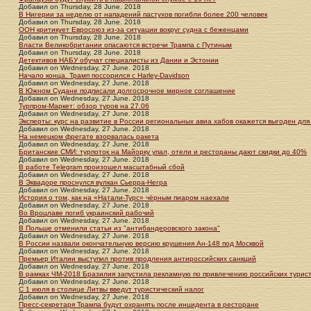
Добавил
on
Thursday, 28 June. 2018
В Нигерии за неделю от нападений пастухов погибли более 200 человек
Добавил
on
Thursday, 28 June. 2018
ООН критикует Евросоюз из-за ситуации вокруг судна с беженцами
Добавил
on
Thursday, 28 June. 2018
Власти Великобритании опасаются встречи Трампа с Путиным
Добавил
on
Thursday, 28 June. 2018
Детективов НАБУ обучат специалисты из Дании и Эстонии
Добавил
on
Wednesday, 27 June. 2018
Начало конца. Трамп поссорился с Harley-Davidson
Добавил
on
Wednesday, 27 June. 2018
В Южном Судане подписали долгосрочное мирное соглашение
Добавил
on
Wednesday, 27 June. 2018
Турпром-Маркет: обзор туров на 27.06
Добавил
on
Wednesday, 27 June. 2018
Эксперты: курс на развитие в России региональных авиа хабов окажется выгоден для
Добавил
on
Wednesday, 27 June. 2018
На немецком фрегате взорвалась ракета
Добавил
on
Wednesday, 27 June. 2018
Британские СМИ: турпоток на Майорку упал, отели и рестораны дают скидки до 40%
Добавил
on
Wednesday, 27 June. 2018
В работе Tеlegram произошел масштабный сбой
Добавил
on
Wednesday, 27 June. 2018
В Эквадоре проснулся вулкан Сьерра-Негра
Добавил
on
Wednesday, 27 June. 2018
История о том, как на «Натали-Турс» чёрным пиаром наехали
Добавил
on
Wednesday, 27 June. 2018
Во Вроцлаве погиб украинский рабочий
Добавил
on
Wednesday, 27 June. 2018
В Польше отменили статьи из "антибандеровского закона"
Добавил
on
Wednesday, 27 June. 2018
В России назвали окончательную версию крушения Ан-148 под Москвой
Добавил
on
Wednesday, 27 June. 2018
Премьер Италии выступил против продления антироссийских санкций
Добавил
on
Wednesday, 27 June. 2018
В рамках ЧМ-2018 Бразилия запустила рекламную по привлечению российских турис
Добавил
on
Wednesday, 27 June. 2018
С 1 июля в столице Литвы введут туристический налог
Добавил
on
Wednesday, 27 June. 2018
Пресс-секретаря Трампа будут охранять после инцидента в ресторане