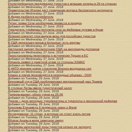
Добавил
on
Wednesday, 27 June. 2018
Роспотребнадзор предупредил туристов о вспышке холеры в 26-ти странах
Добавил
on
Wednesday, 27 June. 2018
Правительство Италии даст гражданам полчаса бесплатного интернета
Добавил
on
Wednesday, 27 June. 2018
В Индии разбился истребитель
Добавил
on
Wednesday, 27 June. 2018
Путин: пляжи Сочи необходимо привести в порядок
Добавил
on
Wednesday, 27 June. 2018
Учредитель турфирмы получила срок за фейковые путевки в Крым
Добавил
on
Wednesday, 27 June. 2018
Испания сократит срок выдачи визы для российских туристов
Добавил
on
Wednesday, 27 June. 2018
В США произошел взрыв в больнице: есть жертвы
Добавил
on
Wednesday, 27 June. 2018
Австралия закупит беспилотники США на миллиарды долларов
Добавил
on
Wednesday, 27 June. 2018
Приостановлены переговоры о вступлении Турции в ЕС
Добавил
on
Wednesday, 27 June. 2018
Израиль заявил о ракетной атаке со стороны ХАМАС
Добавил
on
Wednesday, 27 June. 2018
В НАТО приняли новую стратегию Военно-воздушных сил
Добавил
on
Wednesday, 27 June. 2018
Кокаин и опиум производятся в рекордных объемах - ООН
Добавил
on
Tuesday, 26 June. 2018
Верховный суд в США разблокировал миграционный указ Трампа
Добавил
on
Tuesday, 26 June. 2018
В столице Литвы ввели туристический налог
Добавил
on
Tuesday, 26 June. 2018
Турпром-маркет: обзор туров на 26.06
Добавил
on
Tuesday, 26 June. 2018
Туризм – дело молодых: туроператоры и турагенты о пенсионной реформе
Добавил
on
Tuesday, 26 June. 2018
Королева Елизавета II подписала закон о Brexit
Добавил
on
Tuesday, 26 June. 2018
Исследование: 11 стран, в которые не стоит ехать летом
Добавил
on
Tuesday, 26 June. 2018
Вблизи Анапы в море заметили смерч
Добавил
on
Tuesday, 26 June. 2018
Проблемы шенгенской зоны туристов сильно не затронут
Добавил
on
Tuesday, 26 June. 2018