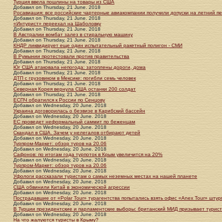
Турция ввела пошлины на товары из США
Добавил
on
Thursday, 21 June. 2018
Росавиация: все российские чартерные авиакомпании получили допуски на летний п
Добавил
on
Thursday, 21 June. 2018
«Интурист» переехал на Шаболовку
Добавил
on
Thursday, 21 June. 2018
В Австралии вомбат залез в стиральную машину
Добавил
on
Thursday, 21 June. 2018
КНДР ликвидирует еще один испытательный ракетный полигон - СМИ
Добавил
on
Thursday, 21 June. 2018
В Румынии протестовали против правительства
Добавил
on
Thursday, 21 June. 2018
Юг США атаковала непогода: затоплены дороги, дома
Добавил
on
Thursday, 21 June. 2018
ДТП с грузовиком в Мексике: погибли семь человек
Добавил
on
Thursday, 21 June. 2018
Северная Корея вернула США останки 200 солдат
Добавил
on
Thursday, 21 June. 2018
ЕСПЧ обратился к России по Сенцову
Добавил
on
Wednesday, 20 June. 2018
Украина договорилась о безвизе в Карибский бассейн
Добавил
on
Wednesday, 20 June. 2018
ЕС проведет неформальный саммит по беженцам
Добавил
on
Wednesday, 20 June. 2018
Скандал в США. Зачем у нелегалов отбирают детей
Добавил
on
Wednesday, 20 June. 2018
Турпром-Маркет: обзор туров на 20.06
Добавил
on
Wednesday, 20 June. 2018
Сафонов: по итогам года турпоток в Крым увеличится на 20%
Добавил
on
Wednesday, 20 June. 2018
Турпром-Маркет: обзор туров на 20.06
Добавил
on
Wednesday, 20 June. 2018
Уфологи рассказали туристам о самых неземных местах на нашей планете
Добавил
on
Wednesday, 20 June. 2018
США обвинили Китай в экономической агрессии
Добавил
on
Wednesday, 20 June. 2018
Пострадавшие от «Polar Tour» турагентства попытались взять офис «Anex Tour» шту
Добавил
on
Wednesday, 20 June. 2018
В Турции президентские и парламентские выборы: британский МИД призывает турист
Добавил
on
Wednesday, 20 June. 2018
На что жалуются туристы в Крыму?