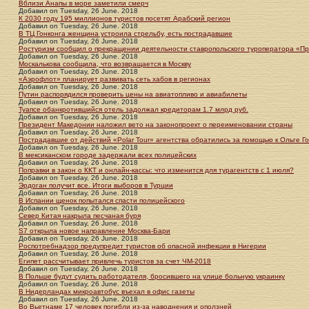
Вблизи Анапы в море заметили смерч
Добавил
on
Tuesday, 26 June. 2018
К 2030 году 195 миллионов туристов посетят Арабский регион
Добавил
on
Tuesday, 26 June. 2018
В ТЦ Гонконга женщина устроила стрельбу, есть пострадавшие
Добавил
on
Tuesday, 26 June. 2018
Ростуризм сообщил о прекращении деятельности ставропольского туроператора «П
Добавил
on
Tuesday, 26 June. 2018
Москалькова сообщила, что возвращается в Москву
Добавил
on
Tuesday, 26 June. 2018
«Аэрофлот» планирует развивать сеть хабов в регионах
Добавил
on
Tuesday, 26 June. 2018
Путин распорядился проверить цены на авиатопливо и авиабилеты
Добавил
on
Tuesday, 26 June. 2018
Туапсе обанкротившийся отель задолжал кредиторам 1.7 млрд руб.
Добавил
on
Tuesday, 26 June. 2018
Президент Македонии наложил вето на законопроект о переименовании страны
Добавил
on
Tuesday, 26 June. 2018
Пострадавшие от действий «Polar Tour» агентства обратились за помощью к Ольге Г
Добавил
on
Tuesday, 26 June. 2018
В мексиканском городе задержали всех полицейских
Добавил
on
Tuesday, 26 June. 2018
Поправки в закон о ККТ и онлайн-кассы: что изменится для турагентств с 1 июля?
Добавил
on
Tuesday, 26 June. 2018
Эрдоган получит все. Итоги выборов в Турции
Добавил
on
Tuesday, 26 June. 2018
В Испании щенок попытался спасти полицейского
Добавил
on
Tuesday, 26 June. 2018
Север Китая накрыла песчаная буря
Добавил
on
Tuesday, 26 June. 2018
S7 открыла новое направление Москва-Бари
Добавил
on
Tuesday, 26 June. 2018
Роспотребнадзор предупредит туристов об опасной инфекции в Нигерии
Добавил
on
Tuesday, 26 June. 2018
Египет рассчитывает привлечь туристов за счет ЧМ-2018
Добавил
on
Tuesday, 26 June. 2018
В Польше будут судить работодателя, бросившего на улице больную украинку
Добавил
on
Tuesday, 26 June. 2018
В Нидерландах микроавтобус въехал в офис газеты
Добавил
on
Tuesday, 26 June. 2018
Во Вьетнаме 17 человек погибли из-за наводнения и оползней