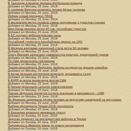
В Таиланде в пещере пропала футбольная команда
Добавил
on
Monday, 25 June. 2018
В зоопарке Венгрии родились четыре белых тигренка
Добавил
on
Monday, 25 June. 2018
Избран новый президент ПАСЕ
Добавил
on
Monday, 25 June. 2018
В московском метро назвали самые популярные у туристов станции
Добавил
on
Monday, 25 June. 2018
Шри-Ланка приняла почти 40 тыс. российских туристов
Добавил
on
Monday, 25 June. 2018
В ЕС создают кибернетические силы
Добавил
on
Monday, 25 June. 2018
Российский турпоток в Азербайджан прирос на 18%
Добавил
on
Monday, 25 June. 2018
В Нигерии жертвами нападений стали почти 90 человек
Добавил
on
Monday, 25 June. 2018
Ольгу Ярилову назначают замминистра культуры, курирующей туризм
Добавил
on
Monday, 25 June. 2018
По США прокатились гей-парады
Добавил
on
Monday, 25 June. 2018
Турция переизбрала Эрдогана, выборы на курортах прошли спокойно
Добавил
on
Monday, 25 June. 2018
В Китае полиция застрелили водителя, крушившего толпу
Добавил
on
Monday, 25 June. 2018
В КНДР исчезла пропаганда против США
Добавил
on
Monday, 25 June. 2018
В Греции произошло сильное землетрясение
Добавил
on
Monday, 25 June. 2018
Партии Эрдогана придется создать коалицию в парламенте – СМИ
Добавил
on
Monday, 25 June. 2018
Во Франции задержали десять человек за подготовку нападений на мусульман
Добавил
on
Monday, 25 June. 2018
Выборы президента Турции 2018: результаты
Добавил
on
Monday, 25 June. 2018
В Бразилии анаконда перекрыла трассу
Добавил
on
Sunday, 24 June. 2018
Эрдоган лидирует на президентских выборах в Турции
Добавил
on
Sunday, 24 June. 2018
Популярность Макрона упала до нового антирекорда
Добавил
on
Sunday, 24 June. 2018