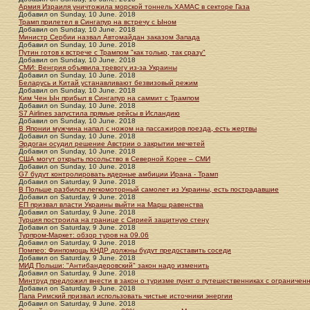
Армия Израиля уничтожила морской тоннель ХАМАС в секторе Газа
Добавил
on
Sunday, 10 June. 2018
Трамп прилетел в Сингапур на встречу с Ыном
Добавил
on
Sunday, 10 June. 2018
Министр Сербии назвал Автомайдан заказом Запада
Добавил
on
Sunday, 10 June. 2018
Путин готов к встрече с Трампом "как только, так сразу"
Добавил
on
Sunday, 10 June. 2018
СМИ: Венгрия объявила тревогу из-за Украины
Добавил
on
Sunday, 10 June. 2018
Беларусь и Китай устанавливают безвизовый режим
Добавил
on
Sunday, 10 June. 2018
Ким Чен Ын прибыл в Сингапур на саммит с Трампом
Добавил
on
Sunday, 10 June. 2018
S7 Airlines запустила прямые рейсы в Исландию
Добавил
on
Sunday, 10 June. 2018
В Японии мужчина напал с ножом на пассажиров поезда, есть жертвы
Добавил
on
Sunday, 10 June. 2018
Эрдоган осудил решение Австрии о закрытии мечетей
Добавил
on
Sunday, 10 June. 2018
США могут открыть посольство в Северной Корее – СМИ
Добавил
on
Sunday, 10 June. 2018
G7 будут контролировать ядерные амбиции Ирана - Трамп
Добавил
on
Saturday, 9 June. 2018
В Польше разбился легкомоторный самолет из Украины, есть пострадавшие
Добавил
on
Saturday, 9 June. 2018
ЕП призвал власти Украины выйти на Марш равенства
Добавил
on
Saturday, 9 June. 2018
Турция построила на границе с Сирией защитную стену
Добавил
on
Saturday, 9 June. 2018
Турпром-Маркет: обзор туров на 09.06
Добавил
on
Saturday, 9 June. 2018
Помпео: Финпомощь КНДР должны будут предоставить соседи
Добавил
on
Saturday, 9 June. 2018
МИД Польши: "Антибандеровский" закон надо изменить
Добавил
on
Saturday, 9 June. 2018
Минтруд предложил внести в закон о туризме пункт о путешественниках с ограниче
Добавил
on
Saturday, 9 June. 2018
Папа Римский призвал использовать чистые источники энергии
Добавил
on
Saturday, 9 June. 2018