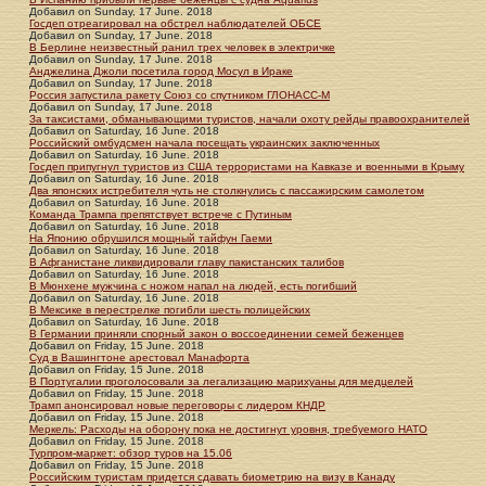
Добавил
on
Sunday, 17 June. 2018
Госдеп отреагировал на обстрел наблюдателей ОБСЕ
Добавил
on
Sunday, 17 June. 2018
В Берлине неизвестный ранил трех человек в электричке
Добавил
on
Sunday, 17 June. 2018
Анджелина Джоли посетила город Мосул в Ираке
Добавил
on
Sunday, 17 June. 2018
Россия запустила ракету Союз со спутником ГЛОНАСС-М
Добавил
on
Sunday, 17 June. 2018
За таксистами, обманывающими туристов, начали охоту рейды правоохранителей
Добавил
on
Saturday, 16 June. 2018
Российский омбудсмен начала посещать украинских заключенных
Добавил
on
Saturday, 16 June. 2018
Госдеп припугнул туристов из США террористами на Кавказе и военными в Крыму
Добавил
on
Saturday, 16 June. 2018
Два японских истребителя чуть не столкнулись с пассажирским самолетом
Добавил
on
Saturday, 16 June. 2018
Команда Трампа препятствует встрече с Путиным
Добавил
on
Saturday, 16 June. 2018
На Японию обрушился мощный тайфун Гаеми
Добавил
on
Saturday, 16 June. 2018
В Афганистане ликвидировали главу пакистанских талибов
Добавил
on
Saturday, 16 June. 2018
В Мюнхене мужчина с ножом напал на людей, есть погибший
Добавил
on
Saturday, 16 June. 2018
В Мексике в перестрелке погибли шесть полицейских
Добавил
on
Saturday, 16 June. 2018
В Германии приняли спорный закон о воссоединении семей беженцев
Добавил
on
Friday, 15 June. 2018
Суд в Вашингтоне арестовал Манафорта
Добавил
on
Friday, 15 June. 2018
В Португалии проголосовали за легализацию марихуаны для медцелей
Добавил
on
Friday, 15 June. 2018
Трамп анонсировал новые переговоры с лидером КНДР
Добавил
on
Friday, 15 June. 2018
Меркель: Расходы на оборону пока не достигнут уровня, требуемого НАТО
Добавил
on
Friday, 15 June. 2018
Турпром-маркет: обзор туров на 15.06
Добавил
on
Friday, 15 June. 2018
Российским туристам придется сдавать биометрию на визу в Канаду