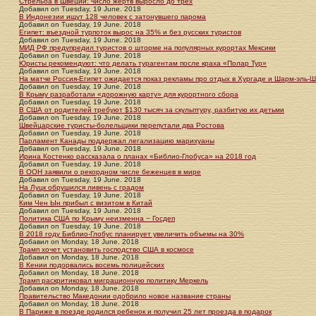
Стрельба в Швеции: число жертв выросло до трех
Добавил
on
Tuesday, 19 June. 2018
В Индонезии ищут 128 человек с затонувшего парома
Добавил
on
Tuesday, 19 June. 2018
Египет: въездной турпоток вырос на 35% и без русских туристов
Добавил
on
Tuesday, 19 June. 2018
МИД РФ предупредил туристов о шторме на популярных курортах Мексики
Добавил
on
Tuesday, 19 June. 2018
Юристы рекомендуют: что делать турагентам после краха «Полар Тур»
Добавил
on
Tuesday, 19 June. 2018
На матче Россия-Египет ожидается показ рекламы про отдых в Хургаде и Шарм-эль-
Добавил
on
Tuesday, 19 June. 2018
В Крыму разработали «дорожную карту» для курортного сбора
Добавил
on
Tuesday, 19 June. 2018
В США от родителей требуют $130 тысяч за скульптуру, разбитую их детьми
Добавил
on
Tuesday, 19 June. 2018
Швейцарские туристы-болельщики перепутали два Ростова
Добавил
on
Tuesday, 19 June. 2018
Парламент Канады поддержал легализацию марихуаны
Добавил
on
Tuesday, 19 June. 2018
Ирина Костенко рассказала о планах «Библио-Глобуса» на 2018 год
Добавил
on
Tuesday, 19 June. 2018
В ООН заявили о рекордном числе беженцев в мире
Добавил
on
Tuesday, 19 June. 2018
На Луцк обрушился ливень с градом
Добавил
on
Tuesday, 19 June. 2018
Ким Чен Ын прибыл с визитом в Китай
Добавил
on
Tuesday, 19 June. 2018
Политика США по Крыму неизменна − Госдеп
Добавил
on
Tuesday, 19 June. 2018
В 2018 году Библио-Глобус планирует увеличить объемы на 30%
Добавил
on
Monday, 18 June. 2018
Трамп хочет установить господство США в космосе
Добавил
on
Monday, 18 June. 2018
В Кении подорвались восемь полицейских
Добавил
on
Monday, 18 June. 2018
Трамп раскритиковал миграционную политику Меркель
Добавил
on
Monday, 18 June. 2018
Правительство Македонии одобрило новое название страны
Добавил
on
Monday, 18 June. 2018
В Париже в поезде родился ребенок и получил 25 лет проезда в подарок