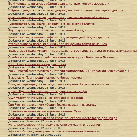
Добавил
on
Wednesday, 13 June. 2018
Во Флориде аллигатор заблокировал взлетную полосу в аэропорту
Добавил
on
Wednesday, 13 June. 2018
В Крыму предложили закрыть курорты для личного автотранспорта туристов
Добавил
on
Wednesday, 13 June. 2018
Британским туристам предложат экскурсию к обломкам «Титаника»
Добавил
on
Wednesday, 13 June. 2018
Туроператор Coral Travel изменил комиссионную политику
Добавил
on
Wednesday, 13 June. 2018
Европарламент отказывается от пластиковой посуды
Добавил
on
Wednesday, 13 June. 2018
Чемпионат мира выявил дефицит гидов-переводчиков для туристов
Добавил
on
Wednesday, 13 June. 2018
Италия вызвала посла Франции из-за конфликта вокруг беженцев
Добавил
on
Wednesday, 13 June. 2018
Эксперты: от краха «Радуги» пострадают 1`100 туристов, турагентства вынуждены в
Добавил
on
Wednesday, 13 June. 2018
Особенности отельного обслуживания на курортах Бибионе и Линьяно
Добавил
on
Wednesday, 13 June. 2018
В США могут появиться еще два штата
Добавил
on
Wednesday, 13 June. 2018
Убийц российского туриста в Абхазии приговорили к 18 годам лишения свободы
Добавил
on
Wednesday, 13 June. 2018
В зоопарке Праги родились черно-белые лемуры
Добавил
on
Wednesday, 13 June. 2018
В Индии перевернулся автобус с пассажирами: 17 человек погибли
Добавил
on
Wednesday, 13 June. 2018
Трамп: Сделан большой шаг от ядерной катастрофы
Добавил
on
Wednesday, 13 June. 2018
США удвоят число морских пехотинцев в Норвегии
Добавил
on
Wednesday, 13 June. 2018
Ким Чен Ын заявил, что убедил Трампа прекратить вражду
Добавил
on
Wednesday, 13 June. 2018
В Гватемале вновь активизировался вулкан Фуэго
Добавил
on
Wednesday, 13 June. 2018
Советник Трампа извинился за слова об "особом месте в аду" для Трюдо
Добавил
on
Tuesday, 12 June. 2018
Нетаньяху допросили по делу о покупке субмарин в Германии
Добавил
on
Tuesday, 12 June. 2018
Афины и Скопье договорились о переименовании Македонии
Добавил
on
Tuesday, 12 June. 2018