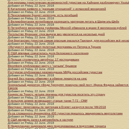
Для рекламы туристических возможностей туристам на Хайнане разблокируют Youtube
Добавил
on
Friday, 22 June. 2018
В Каталонии заявило о "разрыве отношений" с испанской монархией
Добавил
on
Friday, 22 June. 2018
В Пенсильвании бушует непогода: есть погибший
Добавил
on
Friday, 22 June. 2018
В Великобритании потребовали разрешить чартерам летать в Шарм-эль-Шейх
Добавил
on
Friday, 22 June. 2018
В Петербурге менеджера турфирмы Менсей обвинили в краже 8 миллионов рублей
Добавил
on
Friday, 22 June. 2018
Посольство Франции: срок выдачи виз увеличится на несколько дней
Добавил
on
Friday, 22 June. 2018
Для британских туристов самым опасным оказался Таиланд, для российских всё неск
Добавил
on
Friday, 22 June. 2018
«Интурист» возобновил полетные программы из Питера в Турцию
Добавил
on
Friday, 22 June. 2018
В США впервые сократилась доля белокожего населения
Добавил
on
Friday, 22 June. 2018
В Польше столкнулись автобусы: 17 пострадавших
Добавил
on
Friday, 22 June. 2018
Bloomberg опубликовал карту с "ничьим" Крымом
Добавил
on
Friday, 22 June. 2018
Ростуризм опубликовал рекомендации МИДа российским туристам
Добавил
on
Friday, 22 June. 2018
Врачей без границ обвиняют в обмене лекарств на секс
Добавил
on
Friday, 22 June. 2018
Генеральный директор «Веди Тургрупп» покинула свой пост: Ирина Федина займется
Европе
Добавил
on
Friday, 22 June. 2018
Конкурс по Тунису: четыре причины для туристов посетить эту страну
Добавил
on
Friday, 22 June. 2018
В польскую армию возвращают старые танки Т-72 - СМИ
Добавил
on
Friday, 22 June. 2018
Минтранс: переговоры по чартерам в Египет начнутся после ЧМ-2018
Добавил
on
Friday, 22 June. 2018
Из-за сломанного фуникулёра 400 туристов пришлось эвакуировать вертолетами
Добавил
on
Friday, 22 June. 2018
В США медведь залез в автомобиль и застрял
Добавил
on
Friday, 22 June. 2018
В Нидерландах задержали двух подозреваемых в подготовке теракта