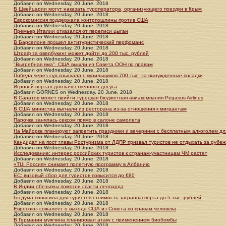
Добавил
on
Wednesday, 20 June. 2018
В Швейцарии могут наказать туроператора, организующего поездки в Крым
Добавил
on
Wednesday, 20 June. 2018
Еврокомиссия поддержала контрпошлины против США
Добавил
on
Wednesday, 20 June. 2018
Премьер Италии отказался от переписи цыган
Добавил
on
Wednesday, 20 June. 2018
В Барселоне прошел антитуристический перфоманс
Добавил
on
Wednesday, 20 June. 2018
Штраф за овербукинг может дойти до 200 тыс. рублей
Добавил
on
Wednesday, 20 June. 2018
"Выгребная яма". США вышли из Совета ООН по правам
Добавил
on
Wednesday, 20 June. 2018
Победа через суд взыскала с курильщиков 700 тыс. за вынужденные посадки
Добавил
on
Wednesday, 20 June. 2018
Игровой портал для качественного досуга
Добавил
GORNES
on
Wednesday, 20 June. 2018
В Саратов может прийти турецкая бюджетная авиакомпания Pegasus Airlines
Добавил
on
Wednesday, 20 June. 2018
В США министра выгнали из ресторана из-за отношения к мигрантам
Добавил
on
Wednesday, 20 June. 2018
Парочка занялась сексом прямо в салоне самолета
Добавил
on
Wednesday, 20 June. 2018
На Майорке планируют запретить праздники и вечеринки с бесплатным алкоголем дл
Добавил
on
Wednesday, 20 June. 2018
Кандидат на пост главы Ростуризма от ЛДПР призвал туристов не отдыхать за рубе
Добавил
on
Wednesday, 20 June. 2018
Исследование: интерес российских туристов к странам-участницам ЧМ растет
Добавил
on
Wednesday, 20 June. 2018
«TUI Россия» снимает полетную программу в Албанию
Добавил
on
Wednesday, 20 June. 2018
ЕС: визовый сбор для туристов повысится до €80
Добавил
on
Wednesday, 20 June. 2018
В Индии обезьяны помогли спасти леопарда
Добавил
on
Wednesday, 20 June. 2018
Госдума повысила для туристов стоимость загранпаспорта до 5 тыс. рублей
Добавил
on
Wednesday, 20 June. 2018
Евросоюз сожалеет о выходе США из Совета по правам человека
Добавил
on
Wednesday, 20 June. 2018
В Германии мужчина планировал атаку с применением биобомбы
Добавил
on
Wednesday, 20 June. 2018