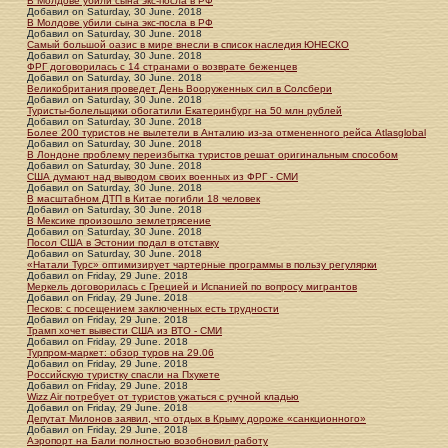
В Молдове убили сына экс-посла в РФ
Добавил
on
Saturday, 30 June. 2018
В Молдове убили сына экс-посла в РФ
Добавил
on
Saturday, 30 June. 2018
Самый большой оазис в мире внесли в список наследия ЮНЕСКО
Добавил
on
Saturday, 30 June. 2018
ФРГ договорилась с 14 странами о возврате беженцев
Добавил
on
Saturday, 30 June. 2018
Великобритания проведет День Вооруженных сил в Солсбери
Добавил
on
Saturday, 30 June. 2018
Туристы-болельщики обогатили Екатеринбург на 50 млн рублей
Добавил
on
Saturday, 30 June. 2018
Более 200 туристов не вылетели в Анталию из-за отмененного рейса Atlasglobal
Добавил
on
Saturday, 30 June. 2018
В Лондоне проблему переизбытка туристов решат оригинальным способом
Добавил
on
Saturday, 30 June. 2018
США думают над выводом своих военных из ФРГ - СМИ
Добавил
on
Saturday, 30 June. 2018
В масштабном ДТП в Китае погибли 18 человек
Добавил
on
Saturday, 30 June. 2018
В Мексике произошло землетрясение
Добавил
on
Saturday, 30 June. 2018
Посол США в Эстонии подал в отставку
Добавил
on
Saturday, 30 June. 2018
«Натали Турс» оптимизирует чартерные программы в пользу регулярки
Добавил
on
Friday, 29 June. 2018
Меркель договорилась с Грецией и Испанией по вопросу мигрантов
Добавил
on
Friday, 29 June. 2018
Песков: с посещением заключенных есть трудности
Добавил
on
Friday, 29 June. 2018
Трамп хочет вывести США из ВТО - СМИ
Добавил
on
Friday, 29 June. 2018
Турпром-маркет: обзор туров на 29.06
Добавил
on
Friday, 29 June. 2018
Российскую туристку спасли на Пхукете
Добавил
on
Friday, 29 June. 2018
Wizz Air потребует от туристов ужаться с ручной кладью
Добавил
on
Friday, 29 June. 2018
Депутат Милонов заявил, что отдых в Крыму дороже «санкционного»
Добавил
on
Friday, 29 June. 2018
Аэропорт на Бали полностью возобновил работу