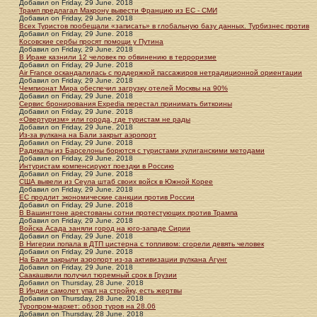
Добавил
on
Friday, 29 June. 2018
Трамп предлагал Макрону вывести Францию из ЕС - СМИ
Добавил
on
Friday, 29 June. 2018
Всех Туристов пообещали «записать» в глобальную базу данных. Турбизнес против
Добавил
on
Friday, 29 June. 2018
Косовские сербы просят помощи у Путина
Добавил
on
Friday, 29 June. 2018
В Ираке казнили 12 человек по обвинению в терроризме
Добавил
on
Friday, 29 June. 2018
Air France оскандалилась с поддержкой пассажиров нетрадиционной ориентации
Добавил
on
Friday, 29 June. 2018
Чемпионат Мира обеспечил загрузку отелей Москвы на 90%
Добавил
on
Friday, 29 June. 2018
Сервис бронирования Expedia перестал принимать биткоины
Добавил
on
Friday, 29 June. 2018
«Овертуризм» или города, где туристам не рады
Добавил
on
Friday, 29 June. 2018
Из-за вулкана на Бали закрыт аэропорт
Добавил
on
Friday, 29 June. 2018
Радикалы из Барселоны борются с туристами хулиганскими методами
Добавил
on
Friday, 29 June. 2018
Интуристам компенсируют поездки в Россию
Добавил
on
Friday, 29 June. 2018
США вывели из Сеула штаб своих войск в Южной Корее
Добавил
on
Friday, 29 June. 2018
ЕС продлит экономические санкции против России
Добавил
on
Friday, 29 June. 2018
В Вашингтоне арестованы сотни протестующих против Трампа
Добавил
on
Friday, 29 June. 2018
Войска Асада заняли город на юго-западе Сирии
Добавил
on
Friday, 29 June. 2018
В Нигерии попала в ДТП цистерна с топливом: сгорели девять человек
Добавил
on
Friday, 29 June. 2018
На Бали закрыли аэропорт из-за активизации вулкана Агунг
Добавил
on
Friday, 29 June. 2018
Саакашвили получил тюремный срок в Грузии
Добавил
on
Thursday, 28 June. 2018
В Индии самолет упал на стройку, есть жертвы
Добавил
on
Thursday, 28 June. 2018
Туропром-маркет: обзор туров на 28.06
Добавил
on
Thursday, 28 June. 2018