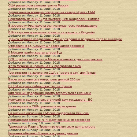
Добавил
on
Monday, 11 June. 2018
США расширили санкции против России
Добавил
on
Monday, 11 June. 2018
Турция начала военную операцию на севере Ирака - СМИ
Добавил
on
Monday, 11 June. 2018
Переговоры по КНДР идут быстрее, чем ожидалось - Помпео
Добавил
on
Monday, 11 June. 2018
В аэропорту Франкфурта возник пожар, есть пострадавшие
Добавил
on
Monday, 11 June. 2018
В Ростуризме прокомментировали ситуацию с «Радугой»
Добавил
on
Monday, 11 June. 2018
Трампа заранее поздравили с днем рождения и подарили торт в Сингапуре
Добавил
on
Monday, 11 June. 2018
Отправили в ад. Саммит G7 завершился расколом
Добавил
on
Monday, 11 June. 2018
К Мексике приближается шторм Буд
Добавил
on
Monday, 11 June. 2018
ООН требует от Италии и Мальты принять судно с мигрантами
Добавил
on
Monday, 11 June. 2018
Фото Меркель и Трампа на G7 превратили в мем
Добавил
on
Monday, 11 June. 2018
Туск ответил на заявления США о "месте в аду" для Трюдо
Добавил
on
Monday, 11 June. 2018
Баски выстроились в живую цепь длиной 200 км
Добавил
on
Monday, 11 June. 2018
В США открыли библиотеку твитов Трампа
Добавил
on
Monday, 11 June. 2018
Ким Чен Ын предложил Трампу встретиться в Пхеньяне
Добавил
on
Monday, 11 June. 2018
Иерусалим должен стать столицей двух государств - ЕС
Добавил
on
Monday, 11 June. 2018
На вечеринке в США произошла перестрелка
Добавил
on
Monday, 11 June. 2018
На митинге оппозиции в Москве поддержали Сенцова
Добавил
on
Sunday, 10 June. 2018
Нормандская встреча: ФРГ ждет сложных переговоров
Добавил
on
Sunday, 10 June. 2018
Туроператор Радуга Трэвел прекратил свою деятельность
Добавил
on
Sunday, 10 June. 2018
Германия обвиняет Трампа в подрыве доверия
Добавил
on
Sunday, 10 June. 2018