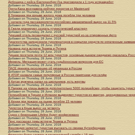
Дебошира с рейса Екатеринбург-Гоа приговорили к 1 году исправработ
Добавил
on
Thursday, 28 June. 2018
Пунта-Кана возглавила рейтинг курортов от Mastercard
Добавил
on
Thursday, 28 June. 2018
В Германии при взрыве жилого дома погибли три человека
Добавил
on
Thursday, 28 June. 2018
С начала года пассажиропоток российских авиакомпаний вырос на 11.5%
Добавил
on
Thursday, 28 June. 2018
В Гжели планируют создать «туристический кластер»
Добавил
on
Thursday, 28 June. 2018
Турецкий отель поскандалил с русской туристкой из-за откровенных фото
Добавил
on
Thursday, 28 June. 2018
Турагентства заподозрили туроператоров в сокрытии средств по оплаченным заявкам 
Добавил
on
Thursday, 28 June. 2018
Названа дата встречи Трампа и Путина
Добавил
on
Thursday, 28 June. 2018
Турцию посетили почти 12 млн туристов, основным рынком ожидаемо оказалась Рос
Добавил
on
Thursday, 28 June. 2018
Меркель: Миграция может стать судьбоносным вопросом для ЕС
Добавил
on
Thursday, 28 June. 2018
ПАСЕ приняла резолюцию об украинцах в России
Добавил
on
Thursday, 28 June. 2018
В АТОР назвали самые популярные в России памятники для селфи
Добавил
on
Thursday, 28 June. 2018
В Китае мужчина напал на школьников, есть жертвы
Добавил
on
Thursday, 28 June. 2018
В Париже на улицы вывели дополнительно 5000 полицейских, чтобы защитить турис
Добавил
on
Thursday, 28 June. 2018
Полицейские в Турции и Испании выдворяют туристов из квартир, арендованных чере
Добавил
on
Thursday, 28 June. 2018
В Кении при пожаре на рынке погибли 15 человек
Добавил
on
Thursday, 28 June. 2018
Турпоток в Крым вырос на четверть
Добавил
on
Thursday, 28 June. 2018
Судно с беженцами Lifeline будет конфисковано
Добавил
on
Thursday, 28 June. 2018
Пенс рассказал темы встречи Трампа и Путина
Добавил
on
Thursday, 28 June. 2018
Финляндия запретит туристам въезжать со своими бутербродами
Добавил
on
Thursday, 28 June. 2018
Французы будут служить в национальной службе с 16 лет