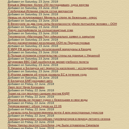
Добавил
on
Saturday, 23 June. 2018
Взрыв в Эфиопии: более 150 пострадавших, одна жертва
Добавил
on
Saturday, 23 June. 2018
У побережья Испании спасли сотни мигрантов
Добавил
on
Saturday, 23 June. 2018
Немцы не поддерживают Меркель в споре по беженцам - опрос
Добавил
on
Saturday, 23 June. 2018
В Венесуэле за два года силы безопасности убили полтысячи человек – ООН
Добавил
on
Saturday, 23 June. 2018
Трюдо оштрафовали за солнцезащитные очки
Добавил
on
Saturday, 23 June. 2018
Туроператор «Матрешка-Тур» официально заявил о закрытии
Добавил
on
Saturday, 23 June. 2018
Додон раскритиковал резолюцию ООН по Приднестровью
Добавил
on
Saturday, 23 June. 2018
В МИД РФ возмутились легализацией марихуаны в Канаде
Добавил
on
Saturday, 23 June. 2018
В Польше отложили строительство стены на границе с Украиной
Добавил
on
Saturday, 23 June. 2018
Штурмовик ВВС США разбился во время учебного полета
Добавил
on
Saturday, 23 June. 2018
В Украине и Беларуси нет прироста населения − исследование
Добавил
on
Saturday, 23 June. 2018
В Италии заявили об угрозе развала ЕС в течение года
Добавил
on
Saturday, 23 June. 2018
В Беларуси БМП раздавил авто
Добавил
on
Friday, 22 June. 2018
Умер поэт Наум Коржавин
Добавил
on
Friday, 22 June. 2018
Трамп на год продлил санкции против КНДР
Добавил
on
Friday, 22 June. 2018
Италия вновь не пускает судно с беженцами в свои воды
Добавил
on
Friday, 22 June. 2018
Турпром-маркет: обзор туров на 22.06
Добавил
on
Friday, 22 June. 2018
С начала года Анталия приняла почти 4 млн иностранных туристов
Добавил
on
Friday, 22 June. 2018
Таиланд поддержит российских туроператоров в период летнего сезона
Добавил
on
Friday, 22 June. 2018
Принц Чарльз посетил Солсбери, где были отравлены Скрипали
Добавил
on
Friday, 22 June. 2018