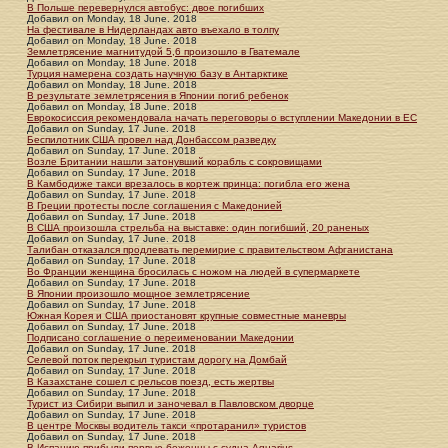
В Польше перевернулся автобус: двое погибших
Добавил
on
Monday, 18 June. 2018
На фестивале в Нидерландах авто въехало в толпу
Добавил
on
Monday, 18 June. 2018
Землетрясение магнитудой 5,6 произошло в Гватемале
Добавил
on
Monday, 18 June. 2018
Турция намерена создать научную базу в Антарктике
Добавил
on
Monday, 18 June. 2018
В результате землетрясения в Японии погиб ребенок
Добавил
on
Monday, 18 June. 2018
Еврокосиссия рекомендовала начать переговоры о вступлении Македонии в ЕС
Добавил
on
Sunday, 17 June. 2018
Беспилотник США провел над Донбассом разведку
Добавил
on
Sunday, 17 June. 2018
Возле Британии нашли затонувший корабль с сокровищами
Добавил
on
Sunday, 17 June. 2018
В Камбодиже такси врезалось в кортеж принца: погибла его жена
Добавил
on
Sunday, 17 June. 2018
В Греции протесты после соглашения с Македонией
Добавил
on
Sunday, 17 June. 2018
В США произошла стрельба на выставке: один погибший, 20 раненых
Добавил
on
Sunday, 17 June. 2018
Талибан отказался продлевать перемирие с правительством Афганистана
Добавил
on
Sunday, 17 June. 2018
Во Франции женщина бросилась с ножом на людей в супермаркете
Добавил
on
Sunday, 17 June. 2018
В Японии произошло мощное землетрясение
Добавил
on
Sunday, 17 June. 2018
Южная Корея и США приостановят крупные совместные маневры
Добавил
on
Sunday, 17 June. 2018
Подписано соглашение о переименовании Македонии
Добавил
on
Sunday, 17 June. 2018
Селевой поток перекрыл туристам дорогу на Домбай
Добавил
on
Sunday, 17 June. 2018
В Казахстане сошел с рельсов поезд, есть жертвы
Добавил
on
Sunday, 17 June. 2018
Турист из Сибири выпил и заночевал в Павловском дворце
Добавил
on
Sunday, 17 June. 2018
В центре Москвы водитель такси «протаранил» туристов
Добавил
on
Sunday, 17 June. 2018
В Испанию прибыли первые беженцы с судна Aquarius