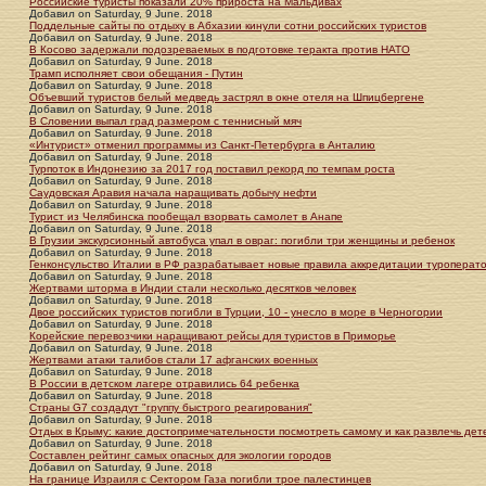
Российские туристы показали 20% прироста на Мальдивах
Добавил
on
Saturday, 9 June. 2018
Поддельные сайты по отдыху в Абхазии кинули сотни российских туристов
Добавил
on
Saturday, 9 June. 2018
В Косово задержали подозреваемых в подготовке теракта против НАТО
Добавил
on
Saturday, 9 June. 2018
Трамп исполняет свои обещания - Путин
Добавил
on
Saturday, 9 June. 2018
Объевший туристов белый медведь застрял в окне отеля на Шпицбергене
Добавил
on
Saturday, 9 June. 2018
В Словении выпал град размером с теннисный мяч
Добавил
on
Saturday, 9 June. 2018
«Интурист» отменил программы из Санкт-Петербурга в Анталию
Добавил
on
Saturday, 9 June. 2018
Турпоток в Индонезию за 2017 год поставил рекорд по темпам роста
Добавил
on
Saturday, 9 June. 2018
Саудовская Аравия начала наращивать добычу нефти
Добавил
on
Saturday, 9 June. 2018
Турист из Челябинска пообещал взорвать самолет в Анапе
Добавил
on
Saturday, 9 June. 2018
В Грузии экскурсионный автобуса упал в овраг: погибли три женщины и ребенок
Добавил
on
Saturday, 9 June. 2018
Генконсульство Италии в РФ разрабатывает новые правила аккредитации туроперат
Добавил
on
Saturday, 9 June. 2018
Жертвами шторма в Индии стали несколько десятков человек
Добавил
on
Saturday, 9 June. 2018
Двое российских туристов погибли в Турции, 10 - унесло в море в Черногории
Добавил
on
Saturday, 9 June. 2018
Корейские перевозчики наращивают рейсы для туристов в Приморье
Добавил
on
Saturday, 9 June. 2018
Жертвами атаки талибов стали 17 афганских военных
Добавил
on
Saturday, 9 June. 2018
В России в детском лагере отравились 64 ребенка
Добавил
on
Saturday, 9 June. 2018
Страны G7 создадут "группу быстрого реагирования"
Добавил
on
Saturday, 9 June. 2018
Отдых в Крыму: какие достопримечательности посмотреть самому и как развлечь дет
Добавил
on
Saturday, 9 June. 2018
Составлен рейтинг самых опасных для экологии городов
Добавил
on
Saturday, 9 June. 2018
На границе Израиля с Сектором Газа погибли трое палестинцев