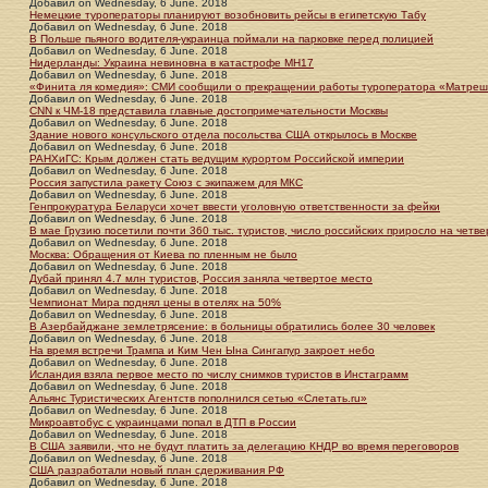
Добавил
on
Wednesday, 6 June. 2018
Немецкие туроператоры планируют возобновить рейсы в египетскую Табу
Добавил
on
Wednesday, 6 June. 2018
В Польше пьяного водителя-украинца поймали на парковке перед полицией
Добавил
on
Wednesday, 6 June. 2018
Нидерланды: Украина невиновна в катастрофе МН17
Добавил
on
Wednesday, 6 June. 2018
«Финита ля комедия»: СМИ сообщили о прекращении работы туроператора «Матреш
Добавил
on
Wednesday, 6 June. 2018
CNN к ЧМ-18 представила главные достопримечательности Москвы
Добавил
on
Wednesday, 6 June. 2018
Здание нового консульского отдела посольства США открылось в Москве
Добавил
on
Wednesday, 6 June. 2018
РАНХиГС: Крым должен стать ведущим курортом Российской империи
Добавил
on
Wednesday, 6 June. 2018
Россия запустила ракету Союз с экипажем для МКС
Добавил
on
Wednesday, 6 June. 2018
Генпрокуратура Беларуси хочет ввести уголовную ответственности за фейки
Добавил
on
Wednesday, 6 June. 2018
В мае Грузию посетили почти 360 тыс. туристов, число российских приросло на четве
Добавил
on
Wednesday, 6 June. 2018
Москва: Обращения от Киева по пленным не было
Добавил
on
Wednesday, 6 June. 2018
Дубай принял 4.7 млн туристов, Россия заняла четвертое место
Добавил
on
Wednesday, 6 June. 2018
Чемпионат Мира поднял цены в отелях на 50%
Добавил
on
Wednesday, 6 June. 2018
В Азербайджане землетрясение: в больницы обратились более 30 человек
Добавил
on
Wednesday, 6 June. 2018
На время встречи Трампа и Ким Чен Ына Сингапур закроет небо
Добавил
on
Wednesday, 6 June. 2018
Исландия взяла первое место по числу снимков туристов в Инстаграмм
Добавил
on
Wednesday, 6 June. 2018
Альянс Туристических Агентств пополнился сетью «Слетать.ru»
Добавил
on
Wednesday, 6 June. 2018
Микроавтобус с украинцами попал в ДТП в России
Добавил
on
Wednesday, 6 June. 2018
В США заявили, что не будут платить за делегацию КНДР во время переговоров
Добавил
on
Wednesday, 6 June. 2018
США разработали новый план сдерживания РФ
Добавил
on
Wednesday, 6 June. 2018