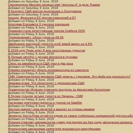
Добавил
on
Saturday, 9 June. 2018
Спецпрокурор Мюллер раскрыл имя "персоны А" в деле Трампа
Добавил
on
Saturday, 9 June. 2018
В Конгресс США внесли резолюцию о Голодоморе
Добавил
on
Saturday, 9 June. 2018
Канада, Франция и ЕС против изменений в G7
Добавил
on
Friday, 8 June. 2018
Королеве Елизавете II сделали операцию
Добавил
on
Friday, 8 June. 2018
Германия стала непостоянным членом Совбеза ООН
Добавил
on
Friday, 8 June. 2018
Турпром-маркет: обзор туров на 08.06
Добавил
on
Friday, 8 June. 2018
Швейцария: въездной турпоток этой зимой вырос на 4.6%
Добавил
on
Friday, 8 June. 2018
В 2018 году Тунис ждет 8 млн иностранных туристов
Добавил
on
Friday, 8 June. 2018
В Польше автобус с детьми врезался в грузовик
Добавил
on
Friday, 8 June. 2018
Спрос на авиабилеты в США упал в два раза
Добавил
on
Friday, 8 June. 2018
Emirates планирует убрать иллюминаторы из самолета
Добавил
on
Friday, 8 June. 2018
СМИ: Северная Корея призвала США помочь с туризмом. Это фейк или реальность?
Добавил
on
Friday, 8 June. 2018
Звуковая атака. Что происходит с дипломатами США
Добавил
on
Friday, 8 June. 2018
Правительство Испании отменило контроль за финансами Каталонии
Добавил
on
Friday, 8 June. 2018
В Грузии утонули четыре туриста из Украины - СМИ
Добавил
on
Friday, 8 June. 2018
Как вулкан уничтожил курорты и туризм на Гавайях
Добавил
on
Friday, 8 June. 2018
Австрия закроет семь мечетей и вышлет из страны имамов
Добавил
on
Friday, 8 June. 2018
Эксперты: Коста-Рика остаётся одним из самых стабильных направлений для российс
Добавил
on
Friday, 8 June. 2018
Испания отменяет минимальную сумму для покупок tax free ради увеличения шопинга
Добавил
on
Friday, 8 June. 2018
Французским школьникам запретили польоваться смартфонами
Добавил
on
Friday, 8 June. 2018