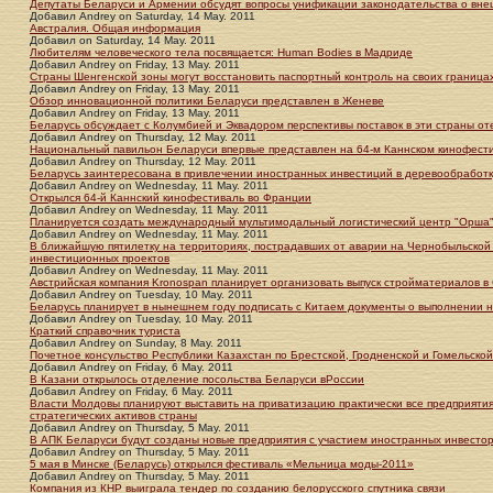
Депутаты Беларуси и Армении обсудят вопросы унификации законодательства о вне
Добавил
Andrey
on
Saturday, 14 May. 2011
Австралия. Общая информация
Добавил
on
Saturday, 14 May. 2011
Любителям человеческого тела посвящается: Human Bodies в Мадриде
Добавил
Andrey
on
Friday, 13 May. 2011
Страны Шенгенской зоны могут восстановить паспортный контроль на своих граница
Добавил
Andrey
on
Friday, 13 May. 2011
Обзор инновационной политики Беларуси представлен в Женеве
Добавил
Andrey
on
Friday, 13 May. 2011
Беларусь обсуждает с Колумбией и Эквадором перспективы поставок в эти страны о
Добавил
Andrey
on
Thursday, 12 May. 2011
Национальный павильон Беларуси впервые представлен на 64-м Каннском кинофестив
Добавил
Andrey
on
Thursday, 12 May. 2011
Беларусь заинтересована в привлечении иностранных инвестиций в деревообработк
Добавил
Andrey
on
Wednesday, 11 May. 2011
Открылся 64-й Каннский кинофестиваль во Франции
Добавил
Andrey
on
Wednesday, 11 May. 2011
Планируется создать международный мультимодальный логистический центр "Орша"
Добавил
Andrey
on
Wednesday, 11 May. 2011
В ближайшую пятилетку на территориях, пострадавших от аварии на Чернобыльской 
инвестиционных проектов
Добавил
Andrey
on
Wednesday, 11 May. 2011
Австрийская компания Kronospan планирует организовать выпуск стройматериалов в
Добавил
Andrey
on
Tuesday, 10 May. 2011
Беларусь планирует в нынешнем году подписать с Китаем документы о выполнении н
Добавил
Andrey
on
Tuesday, 10 May. 2011
Краткий справочник туриста
Добавил
Andrey
on
Sunday, 8 May. 2011
Почетное консульство Республики Казахстан по Брестской, Гродненской и Гомельской
Добавил
Andrey
on
Friday, 6 May. 2011
В Казани открылось отделение посольства Беларуси вРоссии
Добавил
Andrey
on
Friday, 6 May. 2011
Власти Молдовы планируют выставить на приватизацию практически все предприятия 
стратегических активов страны
Добавил
Andrey
on
Thursday, 5 May. 2011
В АПК Беларуси будут созданы новые предприятия с участием иностранных инвесто
Добавил
Andrey
on
Thursday, 5 May. 2011
5 мая в Минске (Беларусь) открылся фестиваль «Мельница моды-2011»
Добавил
Andrey
on
Thursday, 5 May. 2011
Компания из КНР выиграла тендер по созданию белорусского спутника связи