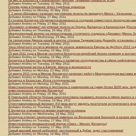
На месте аэропорта «Темпельхоф» (Берлин, Германия) превратят в сад
Добавил
Andrey
on
Tuesday, 31 May. 2011
Покупка дома в Германии через судебные аукционы
Добавил
Andrey
on
Monday, 30 May. 2011
C 1 июня «Белавиа» начинает регулярные полеты по маршруту Минск – Хельсинки –
Добавил
Andrey
on
Friday, 27 May. 2011
В столице Беларуси обсуждается возможность создания совместного белорусско-шве
Добавил
Andrey
on
Friday, 27 May. 2011
«Белавиа» открывает регулярные полеты из Гродно (Беларусь) в Калининград (Росси
Добавил
Andrey
on
Thursday, 26 May. 2011
Международный конкурс на реконструкцию столичного стадиона «Динамо» (Минск. Б
Добавил
Andrey
on
Wednesday, 25 May. 2011
На территории Дворца наций в центре столицы Таджикистана Душанбе установлен с
Добавил
Andrey
on
Tuesday, 24 May. 2011
Часы обратного отсчета времени до начала чемпионата Европы по футболу 2012 год
Добавил
Andrey
on
Tuesday, 24 May. 2011
25 мая 2011 года в Минске состоятся белорусско-корейский бизнес-семинар и конта
Добавил
Andrey
on
Tuesday, 24 May. 2011
Беларусь и Казахстан договорились о развитии сотрудничества в сфере нефтепере
Добавил
Andrey
on
Tuesday, 24 May. 2011
Муниципальные метры в Европе. Шансы и возможности
Добавил
Andrey
on
Monday, 23 May. 2011
24 марта 2011 года в Минске (Беларусь) начинает работу Международная выставка 
Добавил
Andrey
on
Monday, 23 May. 2011
Беларусь и Казахстан. Итоги сотрудничества
Добавил
Andrey
on
Monday, 23 May. 2011
Инвестиционные договоры и протоколы о намерениях на сумму более $200 млн. подп
инвестиционного форума (Беларусь)
Добавил
Andrey
on
Friday, 20 May. 2011
В Гомельской области Польша заинтересована развивать проекты в сфере малого и 
Добавил
Andrey
on
Thursday, 19 May. 2011
Отреставрированный фолиант XVI века могут увидеть посетители исторического музе
Добавил
Andrey
on
Thursday, 19 May. 2011
В Беларуси открывается первая плавучая гостиница
Добавил
Andrey
on
Wednesday, 18 May. 2011
Белорусы откроют национальный павильон на Венецианском бьеннале в начале ию
Добавил
Andrey
on
Tuesday, 17 May. 2011
Инвестиционно-промышленный форум «Омск – Минск» (Беларусь)
Добавил
Andrey
on
Tuesday, 17 May. 2011
Самый высокий жилой небоскреб, построенный в Дубае, ждет счастливчиков!
Добавил
Andrey
on
Monday, 16 May. 2011