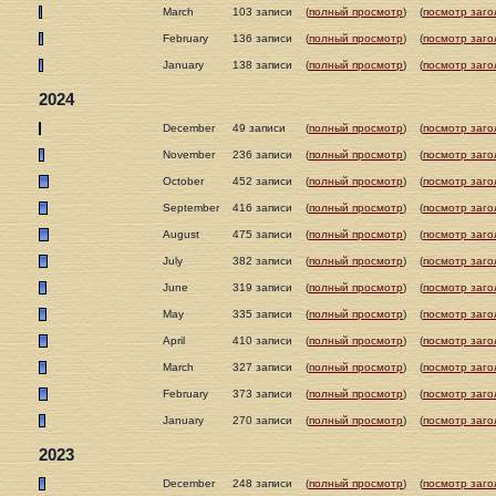
March
103 записи
(
полный просмотр
)
(
посмотр заго
February
136 записи
(
полный просмотр
)
(
посмотр заго
January
138 записи
(
полный просмотр
)
(
посмотр заго
2024
December
49 записи
(
полный просмотр
)
(
посмотр заго
November
236 записи
(
полный просмотр
)
(
посмотр заго
October
452 записи
(
полный просмотр
)
(
посмотр заго
September
416 записи
(
полный просмотр
)
(
посмотр заго
August
475 записи
(
полный просмотр
)
(
посмотр заго
July
382 записи
(
полный просмотр
)
(
посмотр заго
June
319 записи
(
полный просмотр
)
(
посмотр заго
May
335 записи
(
полный просмотр
)
(
посмотр заго
April
410 записи
(
полный просмотр
)
(
посмотр заго
March
327 записи
(
полный просмотр
)
(
посмотр заго
February
373 записи
(
полный просмотр
)
(
посмотр заго
January
270 записи
(
полный просмотр
)
(
посмотр заго
2023
December
248 записи
(
полный просмотр
)
(
посмотр заго