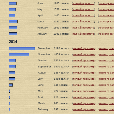
June
1765 записи
(
полный просмотр
)
(
посмотр заг
May
1558 записи
(
полный просмотр
)
(
посмотр заг
April
1465 записи
(
полный просмотр
)
(
посмотр заг
March
2037 записи
(
полный просмотр
)
(
посмотр заг
February
1861 записи
(
полный просмотр
)
(
посмотр заг
January
1961 записи
(
полный просмотр
)
(
посмотр заг
2014
December
6198 записи
(
полный просмотр
)
(
посмотр за
November
4859 записи
(
полный просмотр
)
(
посмотр за
October
1572 записи
(
полный просмотр
)
(
посмотр за
September
1570 записи
(
полный просмотр
)
(
посмотр за
August
1367 записи
(
полный просмотр
)
(
посмотр за
July
1485 записи
(
полный просмотр
)
(
посмотр за
June
846 записи
(
полный просмотр
)
(
посмотр за
May
222 записи
(
полный просмотр
)
(
посмотр за
April
218 записи
(
полный просмотр
)
(
посмотр за
March
243 записи
(
полный просмотр
)
(
посмотр за
February
197 записи
(
полный просмотр
)
(
посмотр за