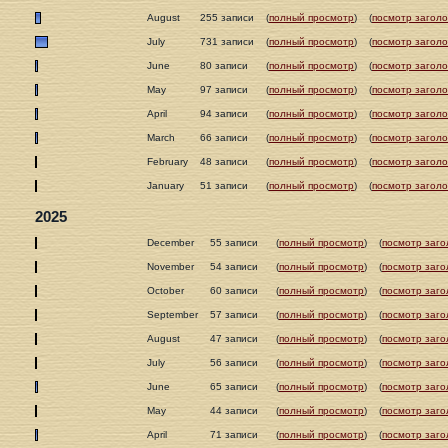
August
255 записи
(
полный просмотр
)
(
посмотр заголо
July
731 записи
(
полный просмотр
)
(
посмотр заголо
June
80 записи
(
полный просмотр
)
(
посмотр заголо
May
97 записи
(
полный просмотр
)
(
посмотр заголо
April
94 записи
(
полный просмотр
)
(
посмотр заголо
March
66 записи
(
полный просмотр
)
(
посмотр заголо
February
48 записи
(
полный просмотр
)
(
посмотр заголо
January
51 записи
(
полный просмотр
)
(
посмотр заголо
2025
December
55 записи
(
полный просмотр
)
(
посмотр заго
November
54 записи
(
полный просмотр
)
(
посмотр заго
October
60 записи
(
полный просмотр
)
(
посмотр заго
September
57 записи
(
полный просмотр
)
(
посмотр заго
August
47 записи
(
полный просмотр
)
(
посмотр заго
July
56 записи
(
полный просмотр
)
(
посмотр заго
June
65 записи
(
полный просмотр
)
(
посмотр заго
May
44 записи
(
полный просмотр
)
(
посмотр заго
April
71 записи
(
полный просмотр
)
(
посмотр заго