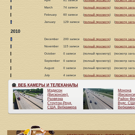
April
81 записи
(
полный просмотр
)
(
посмотр заго
March
74 записи
(
полный просмотр
)
(
посмотр заго
February
60 записи
(
полный просмотр
)
(
посмотр заго
January
129 записи
(
полный просмотр
)
(
посмотр заго
2010
December
200 записи
(
полный просмотр
)
(
посмотр заго
November
115 записи
(
полный просмотр
)
(
посмотр заго
October
0 записи
(полный просмотр)
(посмотр заго
September
0 записи
(полный просмотр)
(посмотр заго
August
0 записи
(полный просмотр)
(посмотр заго
July
4 записи
(
полный просмотр
)
(
посмотр заго