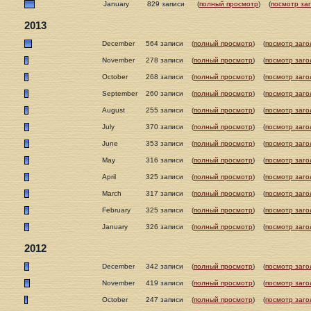
January
829 записи
(
полный просмотр
)
(
посмотр за
2013
December
564 записи
(
полный просмотр
)
(
посмотр заго
November
278 записи
(
полный просмотр
)
(
посмотр заго
October
268 записи
(
полный просмотр
)
(
посмотр заго
September
260 записи
(
полный просмотр
)
(
посмотр заго
August
255 записи
(
полный просмотр
)
(
посмотр заго
July
370 записи
(
полный просмотр
)
(
посмотр заго
June
353 записи
(
полный просмотр
)
(
посмотр заго
May
316 записи
(
полный просмотр
)
(
посмотр заго
April
325 записи
(
полный просмотр
)
(
посмотр заго
March
317 записи
(
полный просмотр
)
(
посмотр заго
February
325 записи
(
полный просмотр
)
(
посмотр заго
January
326 записи
(
полный просмотр
)
(
посмотр заго
2012
December
342 записи
(
полный просмотр
)
(
посмотр заго
November
419 записи
(
полный просмотр
)
(
посмотр заго
October
247 записи
(
полный просмотр
)
(
посмотр заго