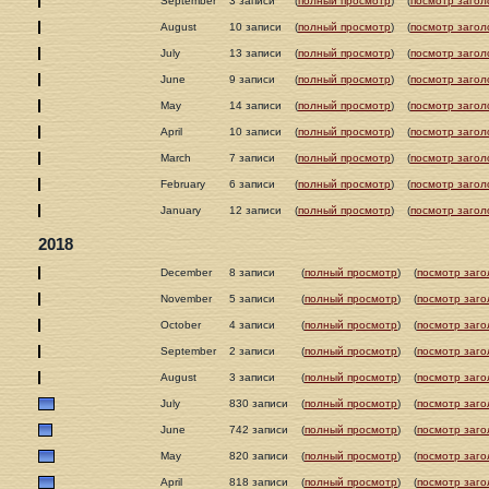
September
3 записи
(
полный просмотр
)
(
посмотр загол
August
10 записи
(
полный просмотр
)
(
посмотр загол
July
13 записи
(
полный просмотр
)
(
посмотр загол
June
9 записи
(
полный просмотр
)
(
посмотр загол
May
14 записи
(
полный просмотр
)
(
посмотр загол
April
10 записи
(
полный просмотр
)
(
посмотр загол
March
7 записи
(
полный просмотр
)
(
посмотр загол
February
6 записи
(
полный просмотр
)
(
посмотр загол
January
12 записи
(
полный просмотр
)
(
посмотр загол
2018
December
8 записи
(
полный просмотр
)
(
посмотр заго
November
5 записи
(
полный просмотр
)
(
посмотр заго
October
4 записи
(
полный просмотр
)
(
посмотр заго
September
2 записи
(
полный просмотр
)
(
посмотр заго
August
3 записи
(
полный просмотр
)
(
посмотр заго
July
830 записи
(
полный просмотр
)
(
посмотр заго
June
742 записи
(
полный просмотр
)
(
посмотр заго
May
820 записи
(
полный просмотр
)
(
посмотр заго
April
818 записи
(
полный просмотр
)
(
посмотр заго