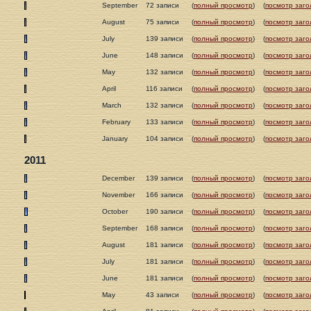
September
72 записи
(
полный просмотр
)
(
посмотр заго
August
75 записи
(
полный просмотр
)
(
посмотр заго
July
139 записи
(
полный просмотр
)
(
посмотр заго
June
148 записи
(
полный просмотр
)
(
посмотр заго
May
132 записи
(
полный просмотр
)
(
посмотр заго
April
116 записи
(
полный просмотр
)
(
посмотр заго
March
132 записи
(
полный просмотр
)
(
посмотр заго
February
133 записи
(
полный просмотр
)
(
посмотр заго
January
104 записи
(
полный просмотр
)
(
посмотр заго
2011
December
139 записи
(
полный просмотр
)
(
посмотр заго
November
166 записи
(
полный просмотр
)
(
посмотр заго
October
190 записи
(
полный просмотр
)
(
посмотр заго
September
168 записи
(
полный просмотр
)
(
посмотр заго
August
181 записи
(
полный просмотр
)
(
посмотр заго
July
181 записи
(
полный просмотр
)
(
посмотр заго
June
181 записи
(
полный просмотр
)
(
посмотр заго
May
43 записи
(
полный просмотр
)
(
посмотр заго