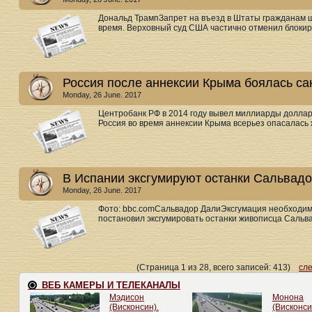
Дональд ТрампЗапрет на въезд в Штаты гражданам 
время. Верховный суд США частично отменил блокиро
Россия после аннексии Крыма боялась са
Monday, 26 June. 2017
Центробанк РФ в 2014 году вывел миллиарды доллар
Россия во время аннексии Крыма всерьез опасалась ж
В Испании эксгумируют останки Сальвад
Monday, 26 June. 2017
Фото: bbc.comСальвадор ДалиЭксгумация необходима
постановил эксгумировать останки живописца Сальва
(Страница 1 из 28, всего записей: 413)
сл