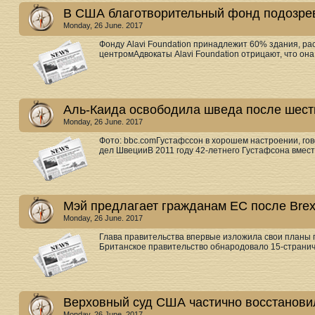
В США благотворительный фонд подозрев
Monday, 26 June. 2017
Фонду Alavi Foundation принадлежит 60% здания, р
центромАдвокаты Alavi Foundation отрицают, что она
Аль-Каида освободила шведа после шест
Monday, 26 June. 2017
Фото: bbc.comГустафссон в хорошем настроении, го
дел ШвецииВ 2011 году 42-летнего Густафсона вмест
Мэй предлагает гражданам ЕС после Brexi
Monday, 26 June. 2017
Глава правительства впервые изложила свои планы 
Британское правительство обнародовало 15-страничн
Верховный суд США частично восстанови
Monday, 26 June. 2017