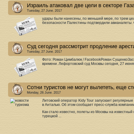
Израиль атаковал две цели в секторе Газ
Tuesday, 27 June. 2017
удары были нанесены, по меньшей мере, по трем це
безопасности Палестины подтвердили авианалеты. С
Суд сегодня рассмотрит продление арес
Tuesday, 27 June. 2017
Фото: Роман Цимбалюк / FacebookРоман СущенкоЗасе
времени. Лефортовский суд Москвы сегодня, 27 июня,
Сотни туристов не могут вылететь, еще с
Monday, 26 June. 2017
Литовский оператор Kidy Tour запускает регулярны
в Анталью. Об этом сообщает пресс-служба компании
Как стало известно, полеты из Москвы на известный
турецкой ...