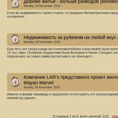
Дороже жилье - больше разводов (Велико
Monday, 29 November. 2010
Если же недвижимость теряет в цене, то граждане Великобритании пре
положение...
Недвижимость за рубежом на любой вкус 
Monday, 29 November. 2010
Еще пять лет назад в ряде восточноевропейских стран можно было купит
15 тыс. евро. Особенно недорогими были Болгария и Чехия. Сегодня, по
подъем цен, на такую сумму рассчитывать не приходитс...
Компания LAR’s представила проект жило
Mayan Marvel
Sunday, 28 November. 2010
Именно в форме пирамиды и предлагается построить это ультрасовреме
периметру здания...
(Страница 1 из 8, всего записей: 115)
сле