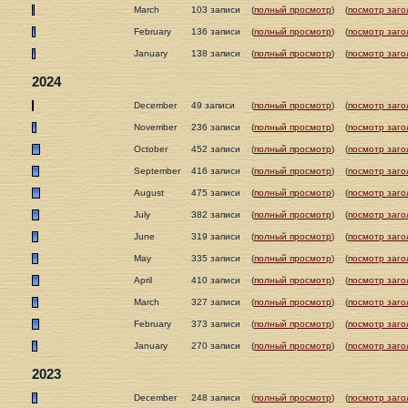
March
103 записи
(
полный просмотр
)
(
посмотр заго
February
136 записи
(
полный просмотр
)
(
посмотр заго
January
138 записи
(
полный просмотр
)
(
посмотр заго
2024
December
49 записи
(
полный просмотр
)
(
посмотр заго
November
236 записи
(
полный просмотр
)
(
посмотр заго
October
452 записи
(
полный просмотр
)
(
посмотр заго
September
416 записи
(
полный просмотр
)
(
посмотр заго
August
475 записи
(
полный просмотр
)
(
посмотр заго
July
382 записи
(
полный просмотр
)
(
посмотр заго
June
319 записи
(
полный просмотр
)
(
посмотр заго
May
335 записи
(
полный просмотр
)
(
посмотр заго
April
410 записи
(
полный просмотр
)
(
посмотр заго
March
327 записи
(
полный просмотр
)
(
посмотр заго
February
373 записи
(
полный просмотр
)
(
посмотр заго
January
270 записи
(
полный просмотр
)
(
посмотр заго
2023
December
248 записи
(
полный просмотр
)
(
посмотр заго