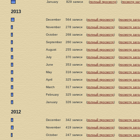
January
829 записи
(
полный просмотр
)
(
посмотр за
2013
December
564 записи
(
полный просмотр
)
(
посмотр заго
November
278 записи
(
полный просмотр
)
(
посмотр заго
October
268 записи
(
полный просмотр
)
(
посмотр заго
September
260 записи
(
полный просмотр
)
(
посмотр заго
August
255 записи
(
полный просмотр
)
(
посмотр заго
July
370 записи
(
полный просмотр
)
(
посмотр заго
June
353 записи
(
полный просмотр
)
(
посмотр заго
May
316 записи
(
полный просмотр
)
(
посмотр заго
April
325 записи
(
полный просмотр
)
(
посмотр заго
March
317 записи
(
полный просмотр
)
(
посмотр заго
February
325 записи
(
полный просмотр
)
(
посмотр заго
January
326 записи
(
полный просмотр
)
(
посмотр заго
2012
December
342 записи
(
полный просмотр
)
(
посмотр заго
November
419 записи
(
полный просмотр
)
(
посмотр заго
October
247 записи
(
полный просмотр
)
(
посмотр заго