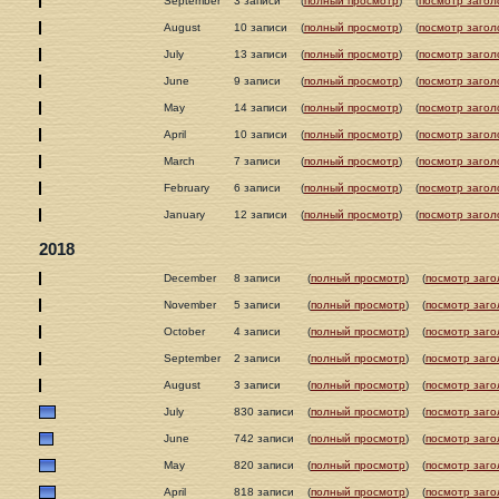
September
3 записи
(
полный просмотр
)
(
посмотр загол
August
10 записи
(
полный просмотр
)
(
посмотр загол
July
13 записи
(
полный просмотр
)
(
посмотр загол
June
9 записи
(
полный просмотр
)
(
посмотр загол
May
14 записи
(
полный просмотр
)
(
посмотр загол
April
10 записи
(
полный просмотр
)
(
посмотр загол
March
7 записи
(
полный просмотр
)
(
посмотр загол
February
6 записи
(
полный просмотр
)
(
посмотр загол
January
12 записи
(
полный просмотр
)
(
посмотр загол
2018
December
8 записи
(
полный просмотр
)
(
посмотр заго
November
5 записи
(
полный просмотр
)
(
посмотр заго
October
4 записи
(
полный просмотр
)
(
посмотр заго
September
2 записи
(
полный просмотр
)
(
посмотр заго
August
3 записи
(
полный просмотр
)
(
посмотр заго
July
830 записи
(
полный просмотр
)
(
посмотр заго
June
742 записи
(
полный просмотр
)
(
посмотр заго
May
820 записи
(
полный просмотр
)
(
посмотр заго
April
818 записи
(
полный просмотр
)
(
посмотр заго