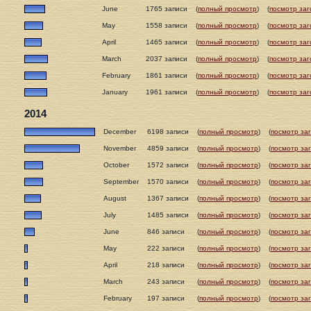
June
1765 записи
(
полный просмотр
)
(
посмотр заг
May
1558 записи
(
полный просмотр
)
(
посмотр заг
April
1465 записи
(
полный просмотр
)
(
посмотр заг
March
2037 записи
(
полный просмотр
)
(
посмотр заг
February
1861 записи
(
полный просмотр
)
(
посмотр заг
January
1961 записи
(
полный просмотр
)
(
посмотр заг
2014
December
6198 записи
(
полный просмотр
)
(
посмотр за
November
4859 записи
(
полный просмотр
)
(
посмотр за
October
1572 записи
(
полный просмотр
)
(
посмотр за
September
1570 записи
(
полный просмотр
)
(
посмотр за
August
1367 записи
(
полный просмотр
)
(
посмотр за
July
1485 записи
(
полный просмотр
)
(
посмотр за
June
846 записи
(
полный просмотр
)
(
посмотр за
May
222 записи
(
полный просмотр
)
(
посмотр за
April
218 записи
(
полный просмотр
)
(
посмотр за
March
243 записи
(
полный просмотр
)
(
посмотр за
February
197 записи
(
полный просмотр
)
(
посмотр за