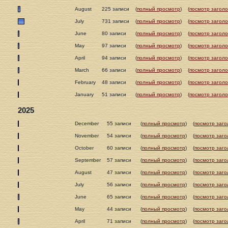
August
225 записи
(
полный просмотр
)
(
посмотр заголо
July
731 записи
(
полный просмотр
)
(
посмотр заголо
June
80 записи
(
полный просмотр
)
(
посмотр заголо
May
97 записи
(
полный просмотр
)
(
посмотр заголо
April
94 записи
(
полный просмотр
)
(
посмотр заголо
March
66 записи
(
полный просмотр
)
(
посмотр заголо
February
48 записи
(
полный просмотр
)
(
посмотр заголо
January
51 записи
(
полный просмотр
)
(
посмотр заголо
2025
December
55 записи
(
полный просмотр
)
(
посмотр заго
November
54 записи
(
полный просмотр
)
(
посмотр заго
October
60 записи
(
полный просмотр
)
(
посмотр заго
September
57 записи
(
полный просмотр
)
(
посмотр заго
August
47 записи
(
полный просмотр
)
(
посмотр заго
July
56 записи
(
полный просмотр
)
(
посмотр заго
June
65 записи
(
полный просмотр
)
(
посмотр заго
May
44 записи
(
полный просмотр
)
(
посмотр заго
April
71 записи
(
полный просмотр
)
(
посмотр заго