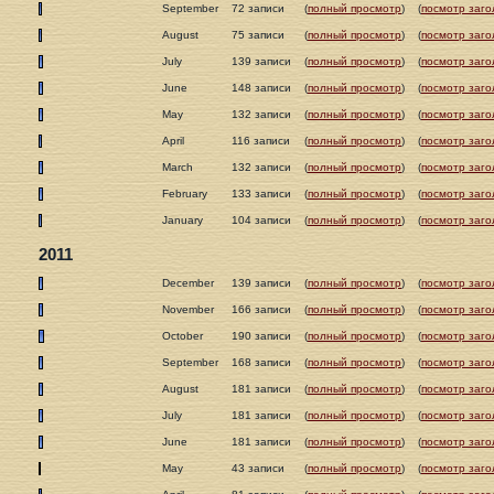
September
72 записи
(
полный просмотр
)
(
посмотр заго
August
75 записи
(
полный просмотр
)
(
посмотр заго
July
139 записи
(
полный просмотр
)
(
посмотр заго
June
148 записи
(
полный просмотр
)
(
посмотр заго
May
132 записи
(
полный просмотр
)
(
посмотр заго
April
116 записи
(
полный просмотр
)
(
посмотр заго
March
132 записи
(
полный просмотр
)
(
посмотр заго
February
133 записи
(
полный просмотр
)
(
посмотр заго
January
104 записи
(
полный просмотр
)
(
посмотр заго
2011
December
139 записи
(
полный просмотр
)
(
посмотр заго
November
166 записи
(
полный просмотр
)
(
посмотр заго
October
190 записи
(
полный просмотр
)
(
посмотр заго
September
168 записи
(
полный просмотр
)
(
посмотр заго
August
181 записи
(
полный просмотр
)
(
посмотр заго
July
181 записи
(
полный просмотр
)
(
посмотр заго
June
181 записи
(
полный просмотр
)
(
посмотр заго
May
43 записи
(
полный просмотр
)
(
посмотр заго