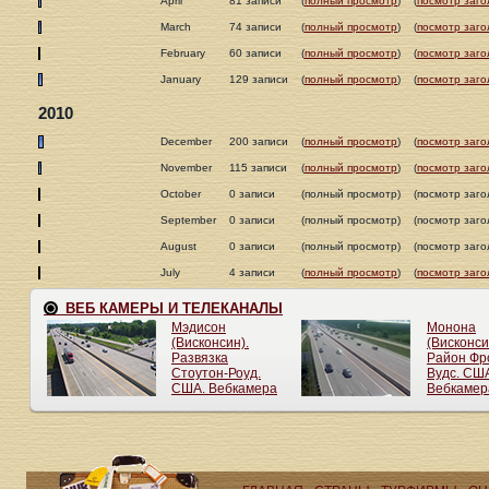
April
81 записи
(
полный просмотр
)
(
посмотр заго
March
74 записи
(
полный просмотр
)
(
посмотр заго
February
60 записи
(
полный просмотр
)
(
посмотр заго
January
129 записи
(
полный просмотр
)
(
посмотр заго
2010
December
200 записи
(
полный просмотр
)
(
посмотр заго
November
115 записи
(
полный просмотр
)
(
посмотр заго
October
0 записи
(полный просмотр)
(посмотр заго
September
0 записи
(полный просмотр)
(посмотр заго
August
0 записи
(полный просмотр)
(посмотр заго
July
4 записи
(
полный просмотр
)
(
посмотр заго