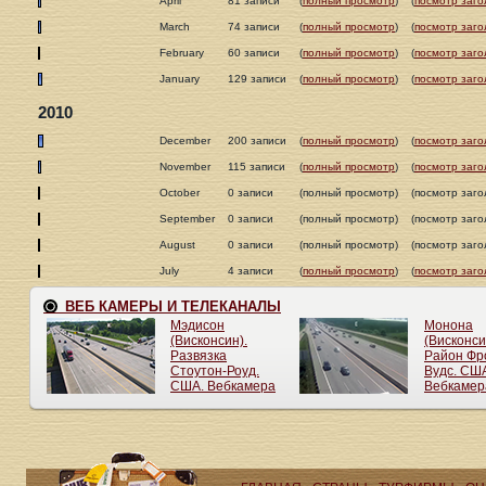
April
81 записи
(
полный просмотр
)
(
посмотр заго
March
74 записи
(
полный просмотр
)
(
посмотр заго
February
60 записи
(
полный просмотр
)
(
посмотр заго
January
129 записи
(
полный просмотр
)
(
посмотр заго
2010
December
200 записи
(
полный просмотр
)
(
посмотр заго
November
115 записи
(
полный просмотр
)
(
посмотр заго
October
0 записи
(полный просмотр)
(посмотр заго
September
0 записи
(полный просмотр)
(посмотр заго
August
0 записи
(полный просмотр)
(посмотр заго
July
4 записи
(
полный просмотр
)
(
посмотр заго