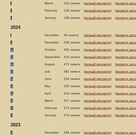
March
103 записи
(
полный просмотр
)
(
посмотр заго
February
136 записи
(
полный просмотр
)
(
посмотр заго
January
138 записи
(
полный просмотр
)
(
посмотр заго
2024
December
49 записи
(
полный просмотр
)
(
посмотр заго
November
236 записи
(
полный просмотр
)
(
посмотр заго
October
452 записи
(
полный просмотр
)
(
посмотр заго
September
416 записи
(
полный просмотр
)
(
посмотр заго
August
475 записи
(
полный просмотр
)
(
посмотр заго
July
382 записи
(
полный просмотр
)
(
посмотр заго
June
319 записи
(
полный просмотр
)
(
посмотр заго
May
335 записи
(
полный просмотр
)
(
посмотр заго
April
410 записи
(
полный просмотр
)
(
посмотр заго
March
327 записи
(
полный просмотр
)
(
посмотр заго
February
373 записи
(
полный просмотр
)
(
посмотр заго
January
270 записи
(
полный просмотр
)
(
посмотр заго
2023
December
248 записи
(
полный просмотр
)
(
посмотр заго