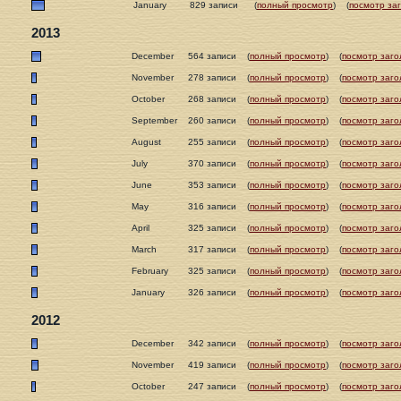
January
829 записи
(
полный просмотр
)
(
посмотр за
2013
December
564 записи
(
полный просмотр
)
(
посмотр заго
November
278 записи
(
полный просмотр
)
(
посмотр заго
October
268 записи
(
полный просмотр
)
(
посмотр заго
September
260 записи
(
полный просмотр
)
(
посмотр заго
August
255 записи
(
полный просмотр
)
(
посмотр заго
July
370 записи
(
полный просмотр
)
(
посмотр заго
June
353 записи
(
полный просмотр
)
(
посмотр заго
May
316 записи
(
полный просмотр
)
(
посмотр заго
April
325 записи
(
полный просмотр
)
(
посмотр заго
March
317 записи
(
полный просмотр
)
(
посмотр заго
February
325 записи
(
полный просмотр
)
(
посмотр заго
January
326 записи
(
полный просмотр
)
(
посмотр заго
2012
December
342 записи
(
полный просмотр
)
(
посмотр заго
November
419 записи
(
полный просмотр
)
(
посмотр заго
October
247 записи
(
полный просмотр
)
(
посмотр заго