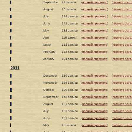
September
72 записи
(
полный просмотр
)
(
посмотр заго
August
75 записи
(
полный просмотр
)
(
посмотр заго
July
139 записи
(
полный просмотр
)
(
посмотр заго
June
148 записи
(
полный просмотр
)
(
посмотр заго
May
132 записи
(
полный просмотр
)
(
посмотр заго
April
116 записи
(
полный просмотр
)
(
посмотр заго
March
132 записи
(
полный просмотр
)
(
посмотр заго
February
133 записи
(
полный просмотр
)
(
посмотр заго
January
104 записи
(
полный просмотр
)
(
посмотр заго
2011
December
139 записи
(
полный просмотр
)
(
посмотр заго
November
166 записи
(
полный просмотр
)
(
посмотр заго
October
190 записи
(
полный просмотр
)
(
посмотр заго
September
168 записи
(
полный просмотр
)
(
посмотр заго
August
181 записи
(
полный просмотр
)
(
посмотр заго
July
181 записи
(
полный просмотр
)
(
посмотр заго
June
181 записи
(
полный просмотр
)
(
посмотр заго
May
43 записи
(
полный просмотр
)
(
посмотр заго