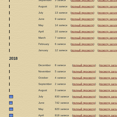
September
3 записи
(
полный просмотр
)
(
посмотр загол
August
10 записи
(
полный просмотр
)
(
посмотр загол
July
13 записи
(
полный просмотр
)
(
посмотр загол
June
9 записи
(
полный просмотр
)
(
посмотр загол
May
14 записи
(
полный просмотр
)
(
посмотр загол
April
10 записи
(
полный просмотр
)
(
посмотр загол
March
7 записи
(
полный просмотр
)
(
посмотр загол
February
6 записи
(
полный просмотр
)
(
посмотр загол
January
12 записи
(
полный просмотр
)
(
посмотр загол
2018
December
8 записи
(
полный просмотр
)
(
посмотр заго
November
5 записи
(
полный просмотр
)
(
посмотр заго
October
4 записи
(
полный просмотр
)
(
посмотр заго
September
2 записи
(
полный просмотр
)
(
посмотр заго
August
3 записи
(
полный просмотр
)
(
посмотр заго
July
830 записи
(
полный просмотр
)
(
посмотр заго
June
742 записи
(
полный просмотр
)
(
посмотр заго
May
820 записи
(
полный просмотр
)
(
посмотр заго
April
818 записи
(
полный просмотр
)
(
посмотр заго