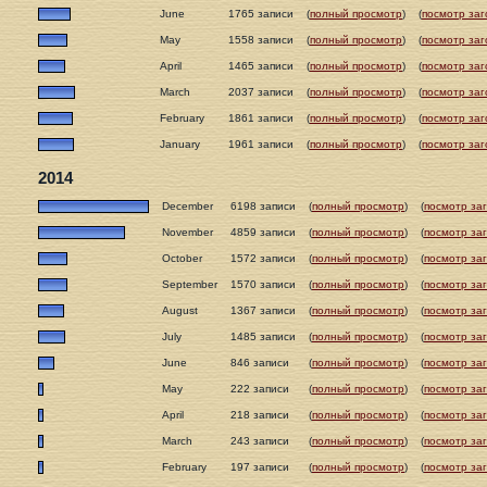
June
1765 записи
(
полный просмотр
)
(
посмотр заг
May
1558 записи
(
полный просмотр
)
(
посмотр заг
April
1465 записи
(
полный просмотр
)
(
посмотр заг
March
2037 записи
(
полный просмотр
)
(
посмотр заг
February
1861 записи
(
полный просмотр
)
(
посмотр заг
January
1961 записи
(
полный просмотр
)
(
посмотр заг
2014
December
6198 записи
(
полный просмотр
)
(
посмотр за
November
4859 записи
(
полный просмотр
)
(
посмотр за
October
1572 записи
(
полный просмотр
)
(
посмотр за
September
1570 записи
(
полный просмотр
)
(
посмотр за
August
1367 записи
(
полный просмотр
)
(
посмотр за
July
1485 записи
(
полный просмотр
)
(
посмотр за
June
846 записи
(
полный просмотр
)
(
посмотр за
May
222 записи
(
полный просмотр
)
(
посмотр за
April
218 записи
(
полный просмотр
)
(
посмотр за
March
243 записи
(
полный просмотр
)
(
посмотр за
February
197 записи
(
полный просмотр
)
(
посмотр за