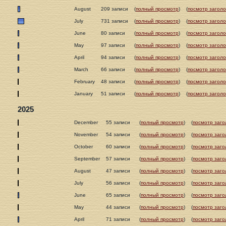
August
209 записи
(
полный просмотр
)
(
посмотр заголо
July
731 записи
(
полный просмотр
)
(
посмотр заголо
June
80 записи
(
полный просмотр
)
(
посмотр заголо
May
97 записи
(
полный просмотр
)
(
посмотр заголо
April
94 записи
(
полный просмотр
)
(
посмотр заголо
March
66 записи
(
полный просмотр
)
(
посмотр заголо
February
48 записи
(
полный просмотр
)
(
посмотр заголо
January
51 записи
(
полный просмотр
)
(
посмотр заголо
2025
December
55 записи
(
полный просмотр
)
(
посмотр заго
November
54 записи
(
полный просмотр
)
(
посмотр заго
October
60 записи
(
полный просмотр
)
(
посмотр заго
September
57 записи
(
полный просмотр
)
(
посмотр заго
August
47 записи
(
полный просмотр
)
(
посмотр заго
July
56 записи
(
полный просмотр
)
(
посмотр заго
June
65 записи
(
полный просмотр
)
(
посмотр заго
May
44 записи
(
полный просмотр
)
(
посмотр заго
April
71 записи
(
полный просмотр
)
(
посмотр заго