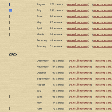
August
172 записи
(
полный просмотр
)
(
посмотр заголо
July
731 записи
(
полный просмотр
)
(
посмотр заголо
June
80 записи
(
полный просмотр
)
(
посмотр заголо
May
97 записи
(
полный просмотр
)
(
посмотр заголо
April
94 записи
(
полный просмотр
)
(
посмотр заголо
March
66 записи
(
полный просмотр
)
(
посмотр заголо
February
48 записи
(
полный просмотр
)
(
посмотр заголо
January
51 записи
(
полный просмотр
)
(
посмотр заголо
2025
December
55 записи
(
полный просмотр
)
(
посмотр заго
November
54 записи
(
полный просмотр
)
(
посмотр заго
October
60 записи
(
полный просмотр
)
(
посмотр заго
September
57 записи
(
полный просмотр
)
(
посмотр заго
August
47 записи
(
полный просмотр
)
(
посмотр заго
July
56 записи
(
полный просмотр
)
(
посмотр заго
June
65 записи
(
полный просмотр
)
(
посмотр заго
May
44 записи
(
полный просмотр
)
(
посмотр заго
April
71 записи
(
полный просмотр
)
(
посмотр заго