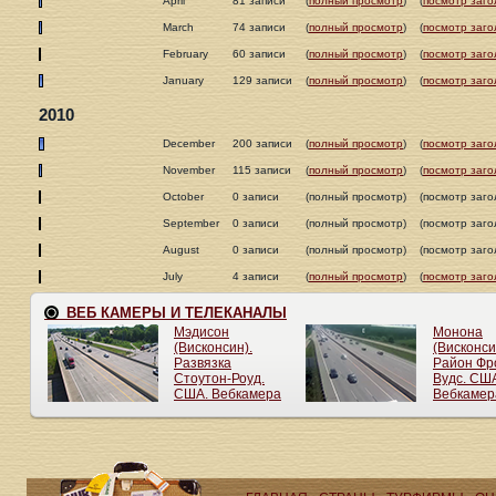
April
81 записи
(
полный просмотр
)
(
посмотр заго
March
74 записи
(
полный просмотр
)
(
посмотр заго
February
60 записи
(
полный просмотр
)
(
посмотр заго
January
129 записи
(
полный просмотр
)
(
посмотр заго
2010
December
200 записи
(
полный просмотр
)
(
посмотр заго
November
115 записи
(
полный просмотр
)
(
посмотр заго
October
0 записи
(полный просмотр)
(посмотр заго
September
0 записи
(полный просмотр)
(посмотр заго
August
0 записи
(полный просмотр)
(посмотр заго
July
4 записи
(
полный просмотр
)
(
посмотр заго