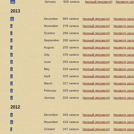
January
829 записи
(
полный просмотр
)
(
посмотр за
2013
December
564 записи
(
полный просмотр
)
(
посмотр заго
November
278 записи
(
полный просмотр
)
(
посмотр заго
October
268 записи
(
полный просмотр
)
(
посмотр заго
September
260 записи
(
полный просмотр
)
(
посмотр заго
August
255 записи
(
полный просмотр
)
(
посмотр заго
July
370 записи
(
полный просмотр
)
(
посмотр заго
June
353 записи
(
полный просмотр
)
(
посмотр заго
May
316 записи
(
полный просмотр
)
(
посмотр заго
April
325 записи
(
полный просмотр
)
(
посмотр заго
March
317 записи
(
полный просмотр
)
(
посмотр заго
February
325 записи
(
полный просмотр
)
(
посмотр заго
January
326 записи
(
полный просмотр
)
(
посмотр заго
2012
December
342 записи
(
полный просмотр
)
(
посмотр заго
November
419 записи
(
полный просмотр
)
(
посмотр заго
October
247 записи
(
полный просмотр
)
(
посмотр заго