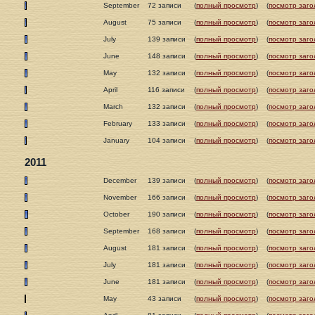
September
72 записи
(
полный просмотр
)
(
посмотр заго
August
75 записи
(
полный просмотр
)
(
посмотр заго
July
139 записи
(
полный просмотр
)
(
посмотр заго
June
148 записи
(
полный просмотр
)
(
посмотр заго
May
132 записи
(
полный просмотр
)
(
посмотр заго
April
116 записи
(
полный просмотр
)
(
посмотр заго
March
132 записи
(
полный просмотр
)
(
посмотр заго
February
133 записи
(
полный просмотр
)
(
посмотр заго
January
104 записи
(
полный просмотр
)
(
посмотр заго
2011
December
139 записи
(
полный просмотр
)
(
посмотр заго
November
166 записи
(
полный просмотр
)
(
посмотр заго
October
190 записи
(
полный просмотр
)
(
посмотр заго
September
168 записи
(
полный просмотр
)
(
посмотр заго
August
181 записи
(
полный просмотр
)
(
посмотр заго
July
181 записи
(
полный просмотр
)
(
посмотр заго
June
181 записи
(
полный просмотр
)
(
посмотр заго
May
43 записи
(
полный просмотр
)
(
посмотр заго