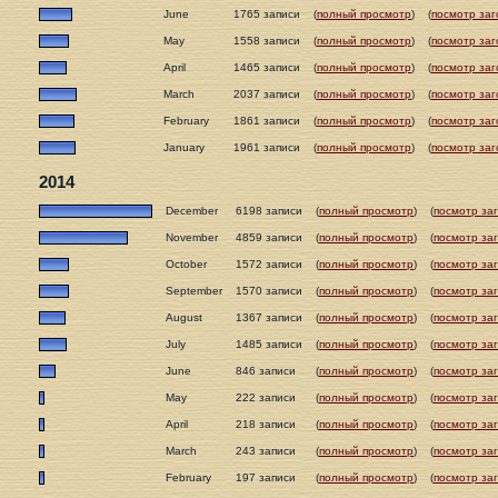
June
1765 записи
(
полный просмотр
)
(
посмотр заг
May
1558 записи
(
полный просмотр
)
(
посмотр заг
April
1465 записи
(
полный просмотр
)
(
посмотр заг
March
2037 записи
(
полный просмотр
)
(
посмотр заг
February
1861 записи
(
полный просмотр
)
(
посмотр заг
January
1961 записи
(
полный просмотр
)
(
посмотр заг
2014
December
6198 записи
(
полный просмотр
)
(
посмотр за
November
4859 записи
(
полный просмотр
)
(
посмотр за
October
1572 записи
(
полный просмотр
)
(
посмотр за
September
1570 записи
(
полный просмотр
)
(
посмотр за
August
1367 записи
(
полный просмотр
)
(
посмотр за
July
1485 записи
(
полный просмотр
)
(
посмотр за
June
846 записи
(
полный просмотр
)
(
посмотр за
May
222 записи
(
полный просмотр
)
(
посмотр за
April
218 записи
(
полный просмотр
)
(
посмотр за
March
243 записи
(
полный просмотр
)
(
посмотр за
February
197 записи
(
полный просмотр
)
(
посмотр за