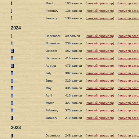
March
103 записи
(
полный просмотр
)
(
посмотр заго
February
136 записи
(
полный просмотр
)
(
посмотр заго
January
138 записи
(
полный просмотр
)
(
посмотр заго
2024
December
49 записи
(
полный просмотр
)
(
посмотр заго
November
236 записи
(
полный просмотр
)
(
посмотр заго
October
452 записи
(
полный просмотр
)
(
посмотр заго
September
416 записи
(
полный просмотр
)
(
посмотр заго
August
475 записи
(
полный просмотр
)
(
посмотр заго
July
382 записи
(
полный просмотр
)
(
посмотр заго
June
319 записи
(
полный просмотр
)
(
посмотр заго
May
335 записи
(
полный просмотр
)
(
посмотр заго
April
410 записи
(
полный просмотр
)
(
посмотр заго
March
327 записи
(
полный просмотр
)
(
посмотр заго
February
373 записи
(
полный просмотр
)
(
посмотр заго
January
270 записи
(
полный просмотр
)
(
посмотр заго
2023
December
248 записи
(
полный просмотр
)
(
посмотр заго