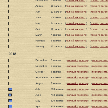
September
3 записи
(
полный просмотр
)
(
посмотр загол
August
10 записи
(
полный просмотр
)
(
посмотр загол
July
13 записи
(
полный просмотр
)
(
посмотр загол
June
9 записи
(
полный просмотр
)
(
посмотр загол
May
14 записи
(
полный просмотр
)
(
посмотр загол
April
10 записи
(
полный просмотр
)
(
посмотр загол
March
7 записи
(
полный просмотр
)
(
посмотр загол
February
6 записи
(
полный просмотр
)
(
посмотр загол
January
12 записи
(
полный просмотр
)
(
посмотр загол
2018
December
8 записи
(
полный просмотр
)
(
посмотр заго
November
5 записи
(
полный просмотр
)
(
посмотр заго
October
4 записи
(
полный просмотр
)
(
посмотр заго
September
2 записи
(
полный просмотр
)
(
посмотр заго
August
3 записи
(
полный просмотр
)
(
посмотр заго
July
830 записи
(
полный просмотр
)
(
посмотр заго
June
742 записи
(
полный просмотр
)
(
посмотр заго
May
820 записи
(
полный просмотр
)
(
посмотр заго
April
818 записи
(
полный просмотр
)
(
посмотр заго