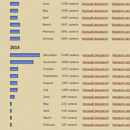
June
1765 записи
(
полный просмотр
)
(
посмотр заг
May
1558 записи
(
полный просмотр
)
(
посмотр заг
April
1465 записи
(
полный просмотр
)
(
посмотр заг
March
2037 записи
(
полный просмотр
)
(
посмотр заг
February
1861 записи
(
полный просмотр
)
(
посмотр заг
January
1961 записи
(
полный просмотр
)
(
посмотр заг
2014
December
6198 записи
(
полный просмотр
)
(
посмотр за
November
4859 записи
(
полный просмотр
)
(
посмотр за
October
1572 записи
(
полный просмотр
)
(
посмотр за
September
1570 записи
(
полный просмотр
)
(
посмотр за
August
1367 записи
(
полный просмотр
)
(
посмотр за
July
1485 записи
(
полный просмотр
)
(
посмотр за
June
846 записи
(
полный просмотр
)
(
посмотр за
May
222 записи
(
полный просмотр
)
(
посмотр за
April
218 записи
(
полный просмотр
)
(
посмотр за
March
243 записи
(
полный просмотр
)
(
посмотр за
February
197 записи
(
полный просмотр
)
(
посмотр за