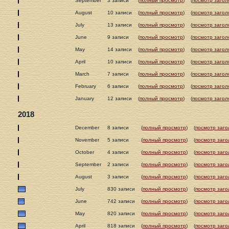
September
3 записи
(
полный просмотр
)
(
посмотр загол
August
10 записи
(
полный просмотр
)
(
посмотр загол
July
13 записи
(
полный просмотр
)
(
посмотр загол
June
9 записи
(
полный просмотр
)
(
посмотр загол
May
14 записи
(
полный просмотр
)
(
посмотр загол
April
10 записи
(
полный просмотр
)
(
посмотр загол
March
7 записи
(
полный просмотр
)
(
посмотр загол
February
6 записи
(
полный просмотр
)
(
посмотр загол
January
12 записи
(
полный просмотр
)
(
посмотр загол
2018
December
8 записи
(
полный просмотр
)
(
посмотр заго
November
5 записи
(
полный просмотр
)
(
посмотр заго
October
4 записи
(
полный просмотр
)
(
посмотр заго
September
2 записи
(
полный просмотр
)
(
посмотр заго
August
3 записи
(
полный просмотр
)
(
посмотр заго
July
830 записи
(
полный просмотр
)
(
посмотр заго
June
742 записи
(
полный просмотр
)
(
посмотр заго
May
820 записи
(
полный просмотр
)
(
посмотр заго
April
818 записи
(
полный просмотр
)
(
посмотр заго