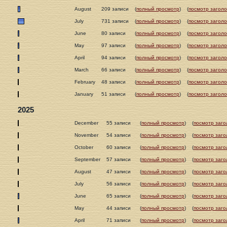
August
209 записи
(
полный просмотр
)
(
посмотр заголо
July
731 записи
(
полный просмотр
)
(
посмотр заголо
June
80 записи
(
полный просмотр
)
(
посмотр заголо
May
97 записи
(
полный просмотр
)
(
посмотр заголо
April
94 записи
(
полный просмотр
)
(
посмотр заголо
March
66 записи
(
полный просмотр
)
(
посмотр заголо
February
48 записи
(
полный просмотр
)
(
посмотр заголо
January
51 записи
(
полный просмотр
)
(
посмотр заголо
2025
December
55 записи
(
полный просмотр
)
(
посмотр заго
November
54 записи
(
полный просмотр
)
(
посмотр заго
October
60 записи
(
полный просмотр
)
(
посмотр заго
September
57 записи
(
полный просмотр
)
(
посмотр заго
August
47 записи
(
полный просмотр
)
(
посмотр заго
July
56 записи
(
полный просмотр
)
(
посмотр заго
June
65 записи
(
полный просмотр
)
(
посмотр заго
May
44 записи
(
полный просмотр
)
(
посмотр заго
April
71 записи
(
полный просмотр
)
(
посмотр заго