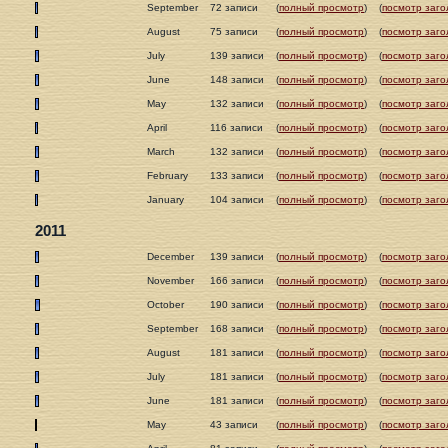
September
72 записи
(
полный просмотр
)
(
посмотр заго
August
75 записи
(
полный просмотр
)
(
посмотр заго
July
139 записи
(
полный просмотр
)
(
посмотр заго
June
148 записи
(
полный просмотр
)
(
посмотр заго
May
132 записи
(
полный просмотр
)
(
посмотр заго
April
116 записи
(
полный просмотр
)
(
посмотр заго
March
132 записи
(
полный просмотр
)
(
посмотр заго
February
133 записи
(
полный просмотр
)
(
посмотр заго
January
104 записи
(
полный просмотр
)
(
посмотр заго
2011
December
139 записи
(
полный просмотр
)
(
посмотр заго
November
166 записи
(
полный просмотр
)
(
посмотр заго
October
190 записи
(
полный просмотр
)
(
посмотр заго
September
168 записи
(
полный просмотр
)
(
посмотр заго
August
181 записи
(
полный просмотр
)
(
посмотр заго
July
181 записи
(
полный просмотр
)
(
посмотр заго
June
181 записи
(
полный просмотр
)
(
посмотр заго
May
43 записи
(
полный просмотр
)
(
посмотр заго