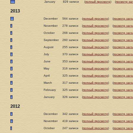
January
829 записи
(
полный просмотр
)
(
посмотр за
2013
December
564 записи
(
полный просмотр
)
(
посмотр заго
November
278 записи
(
полный просмотр
)
(
посмотр заго
October
268 записи
(
полный просмотр
)
(
посмотр заго
September
260 записи
(
полный просмотр
)
(
посмотр заго
August
255 записи
(
полный просмотр
)
(
посмотр заго
July
370 записи
(
полный просмотр
)
(
посмотр заго
June
353 записи
(
полный просмотр
)
(
посмотр заго
May
316 записи
(
полный просмотр
)
(
посмотр заго
April
325 записи
(
полный просмотр
)
(
посмотр заго
March
317 записи
(
полный просмотр
)
(
посмотр заго
February
325 записи
(
полный просмотр
)
(
посмотр заго
January
326 записи
(
полный просмотр
)
(
посмотр заго
2012
December
342 записи
(
полный просмотр
)
(
посмотр заго
November
419 записи
(
полный просмотр
)
(
посмотр заго
October
247 записи
(
полный просмотр
)
(
посмотр заго