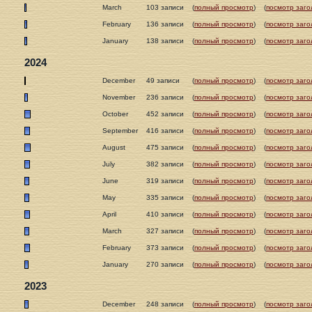
March
103 записи
(
полный просмотр
)
(
посмотр заго
February
136 записи
(
полный просмотр
)
(
посмотр заго
January
138 записи
(
полный просмотр
)
(
посмотр заго
2024
December
49 записи
(
полный просмотр
)
(
посмотр заго
November
236 записи
(
полный просмотр
)
(
посмотр заго
October
452 записи
(
полный просмотр
)
(
посмотр заго
September
416 записи
(
полный просмотр
)
(
посмотр заго
August
475 записи
(
полный просмотр
)
(
посмотр заго
July
382 записи
(
полный просмотр
)
(
посмотр заго
June
319 записи
(
полный просмотр
)
(
посмотр заго
May
335 записи
(
полный просмотр
)
(
посмотр заго
April
410 записи
(
полный просмотр
)
(
посмотр заго
March
327 записи
(
полный просмотр
)
(
посмотр заго
February
373 записи
(
полный просмотр
)
(
посмотр заго
January
270 записи
(
полный просмотр
)
(
посмотр заго
2023
December
248 записи
(
полный просмотр
)
(
посмотр заго