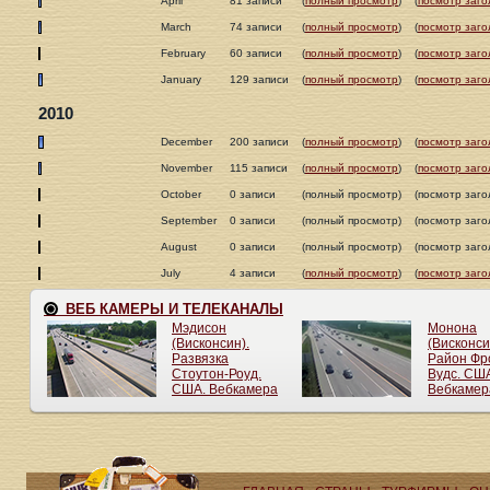
April
81 записи
(
полный просмотр
)
(
посмотр заго
March
74 записи
(
полный просмотр
)
(
посмотр заго
February
60 записи
(
полный просмотр
)
(
посмотр заго
January
129 записи
(
полный просмотр
)
(
посмотр заго
2010
December
200 записи
(
полный просмотр
)
(
посмотр заго
November
115 записи
(
полный просмотр
)
(
посмотр заго
October
0 записи
(полный просмотр)
(посмотр заго
September
0 записи
(полный просмотр)
(посмотр заго
August
0 записи
(полный просмотр)
(посмотр заго
July
4 записи
(
полный просмотр
)
(
посмотр заго