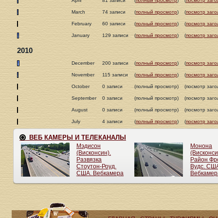
April
81 записи
(
полный просмотр
)
(
посмотр заго
March
74 записи
(
полный просмотр
)
(
посмотр заго
February
60 записи
(
полный просмотр
)
(
посмотр заго
January
129 записи
(
полный просмотр
)
(
посмотр заго
2010
December
200 записи
(
полный просмотр
)
(
посмотр заго
November
115 записи
(
полный просмотр
)
(
посмотр заго
October
0 записи
(полный просмотр)
(посмотр заго
September
0 записи
(полный просмотр)
(посмотр заго
August
0 записи
(полный просмотр)
(посмотр заго
July
4 записи
(
полный просмотр
)
(
посмотр заго