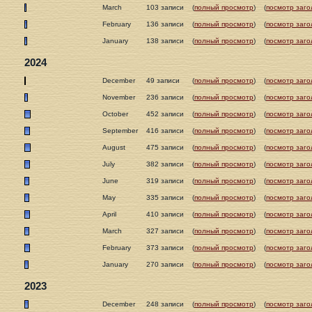
March
103 записи
(
полный просмотр
)
(
посмотр заго
February
136 записи
(
полный просмотр
)
(
посмотр заго
January
138 записи
(
полный просмотр
)
(
посмотр заго
2024
December
49 записи
(
полный просмотр
)
(
посмотр заго
November
236 записи
(
полный просмотр
)
(
посмотр заго
October
452 записи
(
полный просмотр
)
(
посмотр заго
September
416 записи
(
полный просмотр
)
(
посмотр заго
August
475 записи
(
полный просмотр
)
(
посмотр заго
July
382 записи
(
полный просмотр
)
(
посмотр заго
June
319 записи
(
полный просмотр
)
(
посмотр заго
May
335 записи
(
полный просмотр
)
(
посмотр заго
April
410 записи
(
полный просмотр
)
(
посмотр заго
March
327 записи
(
полный просмотр
)
(
посмотр заго
February
373 записи
(
полный просмотр
)
(
посмотр заго
January
270 записи
(
полный просмотр
)
(
посмотр заго
2023
December
248 записи
(
полный просмотр
)
(
посмотр заго