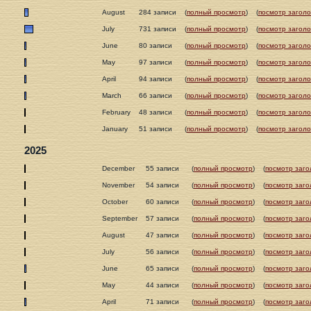
August
284 записи
(
полный просмотр
)
(
посмотр заголо
July
731 записи
(
полный просмотр
)
(
посмотр заголо
June
80 записи
(
полный просмотр
)
(
посмотр заголо
May
97 записи
(
полный просмотр
)
(
посмотр заголо
April
94 записи
(
полный просмотр
)
(
посмотр заголо
March
66 записи
(
полный просмотр
)
(
посмотр заголо
February
48 записи
(
полный просмотр
)
(
посмотр заголо
January
51 записи
(
полный просмотр
)
(
посмотр заголо
2025
December
55 записи
(
полный просмотр
)
(
посмотр заго
November
54 записи
(
полный просмотр
)
(
посмотр заго
October
60 записи
(
полный просмотр
)
(
посмотр заго
September
57 записи
(
полный просмотр
)
(
посмотр заго
August
47 записи
(
полный просмотр
)
(
посмотр заго
July
56 записи
(
полный просмотр
)
(
посмотр заго
June
65 записи
(
полный просмотр
)
(
посмотр заго
May
44 записи
(
полный просмотр
)
(
посмотр заго
April
71 записи
(
полный просмотр
)
(
посмотр заго