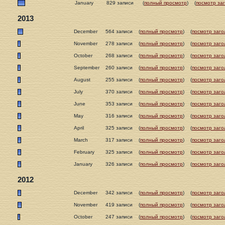
January
829 записи
(
полный просмотр
)
(
посмотр за
2013
December
564 записи
(
полный просмотр
)
(
посмотр заго
November
278 записи
(
полный просмотр
)
(
посмотр заго
October
268 записи
(
полный просмотр
)
(
посмотр заго
September
260 записи
(
полный просмотр
)
(
посмотр заго
August
255 записи
(
полный просмотр
)
(
посмотр заго
July
370 записи
(
полный просмотр
)
(
посмотр заго
June
353 записи
(
полный просмотр
)
(
посмотр заго
May
316 записи
(
полный просмотр
)
(
посмотр заго
April
325 записи
(
полный просмотр
)
(
посмотр заго
March
317 записи
(
полный просмотр
)
(
посмотр заго
February
325 записи
(
полный просмотр
)
(
посмотр заго
January
326 записи
(
полный просмотр
)
(
посмотр заго
2012
December
342 записи
(
полный просмотр
)
(
посмотр заго
November
419 записи
(
полный просмотр
)
(
посмотр заго
October
247 записи
(
полный просмотр
)
(
посмотр заго