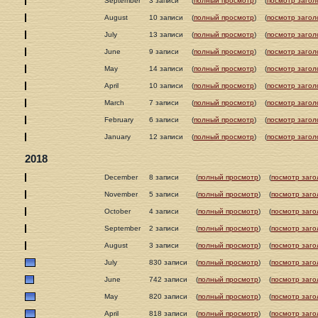
September
3 записи
(
полный просмотр
)
(
посмотр загол
August
10 записи
(
полный просмотр
)
(
посмотр загол
July
13 записи
(
полный просмотр
)
(
посмотр загол
June
9 записи
(
полный просмотр
)
(
посмотр загол
May
14 записи
(
полный просмотр
)
(
посмотр загол
April
10 записи
(
полный просмотр
)
(
посмотр загол
March
7 записи
(
полный просмотр
)
(
посмотр загол
February
6 записи
(
полный просмотр
)
(
посмотр загол
January
12 записи
(
полный просмотр
)
(
посмотр загол
2018
December
8 записи
(
полный просмотр
)
(
посмотр заго
November
5 записи
(
полный просмотр
)
(
посмотр заго
October
4 записи
(
полный просмотр
)
(
посмотр заго
September
2 записи
(
полный просмотр
)
(
посмотр заго
August
3 записи
(
полный просмотр
)
(
посмотр заго
July
830 записи
(
полный просмотр
)
(
посмотр заго
June
742 записи
(
полный просмотр
)
(
посмотр заго
May
820 записи
(
полный просмотр
)
(
посмотр заго
April
818 записи
(
полный просмотр
)
(
посмотр заго