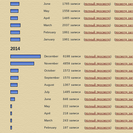
June
1765 записи
(
полный просмотр
)
(
посмотр заг
May
1558 записи
(
полный просмотр
)
(
посмотр заг
April
1465 записи
(
полный просмотр
)
(
посмотр заг
March
2037 записи
(
полный просмотр
)
(
посмотр заг
February
1861 записи
(
полный просмотр
)
(
посмотр заг
January
1961 записи
(
полный просмотр
)
(
посмотр заг
2014
December
6198 записи
(
полный просмотр
)
(
посмотр за
November
4859 записи
(
полный просмотр
)
(
посмотр за
October
1572 записи
(
полный просмотр
)
(
посмотр за
September
1570 записи
(
полный просмотр
)
(
посмотр за
August
1367 записи
(
полный просмотр
)
(
посмотр за
July
1485 записи
(
полный просмотр
)
(
посмотр за
June
846 записи
(
полный просмотр
)
(
посмотр за
May
222 записи
(
полный просмотр
)
(
посмотр за
April
218 записи
(
полный просмотр
)
(
посмотр за
March
243 записи
(
полный просмотр
)
(
посмотр за
February
197 записи
(
полный просмотр
)
(
посмотр за