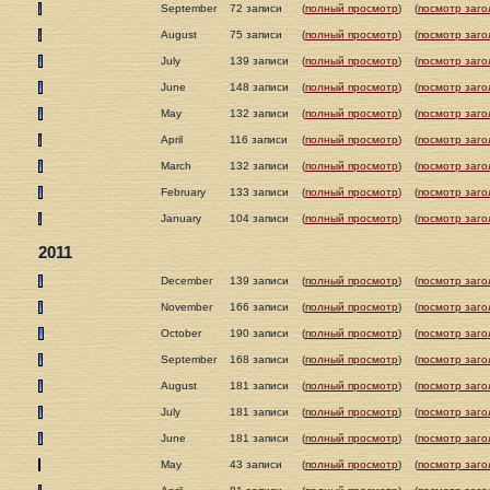
September
72 записи
(
полный просмотр
)
(
посмотр заго
August
75 записи
(
полный просмотр
)
(
посмотр заго
July
139 записи
(
полный просмотр
)
(
посмотр заго
June
148 записи
(
полный просмотр
)
(
посмотр заго
May
132 записи
(
полный просмотр
)
(
посмотр заго
April
116 записи
(
полный просмотр
)
(
посмотр заго
March
132 записи
(
полный просмотр
)
(
посмотр заго
February
133 записи
(
полный просмотр
)
(
посмотр заго
January
104 записи
(
полный просмотр
)
(
посмотр заго
2011
December
139 записи
(
полный просмотр
)
(
посмотр заго
November
166 записи
(
полный просмотр
)
(
посмотр заго
October
190 записи
(
полный просмотр
)
(
посмотр заго
September
168 записи
(
полный просмотр
)
(
посмотр заго
August
181 записи
(
полный просмотр
)
(
посмотр заго
July
181 записи
(
полный просмотр
)
(
посмотр заго
June
181 записи
(
полный просмотр
)
(
посмотр заго
May
43 записи
(
полный просмотр
)
(
посмотр заго