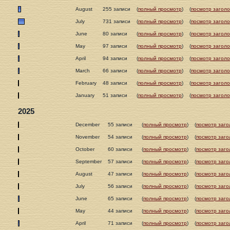
August
255 записи
(
полный просмотр
)
(
посмотр заголо
July
731 записи
(
полный просмотр
)
(
посмотр заголо
June
80 записи
(
полный просмотр
)
(
посмотр заголо
May
97 записи
(
полный просмотр
)
(
посмотр заголо
April
94 записи
(
полный просмотр
)
(
посмотр заголо
March
66 записи
(
полный просмотр
)
(
посмотр заголо
February
48 записи
(
полный просмотр
)
(
посмотр заголо
January
51 записи
(
полный просмотр
)
(
посмотр заголо
2025
December
55 записи
(
полный просмотр
)
(
посмотр заго
November
54 записи
(
полный просмотр
)
(
посмотр заго
October
60 записи
(
полный просмотр
)
(
посмотр заго
September
57 записи
(
полный просмотр
)
(
посмотр заго
August
47 записи
(
полный просмотр
)
(
посмотр заго
July
56 записи
(
полный просмотр
)
(
посмотр заго
June
65 записи
(
полный просмотр
)
(
посмотр заго
May
44 записи
(
полный просмотр
)
(
посмотр заго
April
71 записи
(
полный просмотр
)
(
посмотр заго