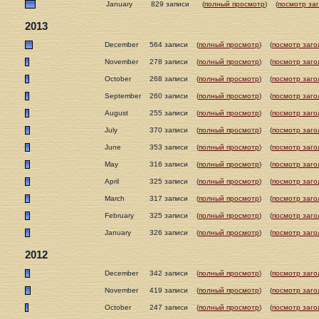
January
829 записи
(
полный просмотр
)
(
посмотр за
2013
December
564 записи
(
полный просмотр
)
(
посмотр заго
November
278 записи
(
полный просмотр
)
(
посмотр заго
October
268 записи
(
полный просмотр
)
(
посмотр заго
September
260 записи
(
полный просмотр
)
(
посмотр заго
August
255 записи
(
полный просмотр
)
(
посмотр заго
July
370 записи
(
полный просмотр
)
(
посмотр заго
June
353 записи
(
полный просмотр
)
(
посмотр заго
May
316 записи
(
полный просмотр
)
(
посмотр заго
April
325 записи
(
полный просмотр
)
(
посмотр заго
March
317 записи
(
полный просмотр
)
(
посмотр заго
February
325 записи
(
полный просмотр
)
(
посмотр заго
January
326 записи
(
полный просмотр
)
(
посмотр заго
2012
December
342 записи
(
полный просмотр
)
(
посмотр заго
November
419 записи
(
полный просмотр
)
(
посмотр заго
October
247 записи
(
полный просмотр
)
(
посмотр заго