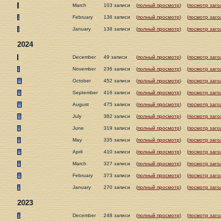
March
103 записи
(
полный просмотр
)
(
посмотр заго
February
136 записи
(
полный просмотр
)
(
посмотр заго
January
138 записи
(
полный просмотр
)
(
посмотр заго
2024
December
49 записи
(
полный просмотр
)
(
посмотр заго
November
236 записи
(
полный просмотр
)
(
посмотр заго
October
452 записи
(
полный просмотр
)
(
посмотр заго
September
416 записи
(
полный просмотр
)
(
посмотр заго
August
475 записи
(
полный просмотр
)
(
посмотр заго
July
382 записи
(
полный просмотр
)
(
посмотр заго
June
319 записи
(
полный просмотр
)
(
посмотр заго
May
335 записи
(
полный просмотр
)
(
посмотр заго
April
410 записи
(
полный просмотр
)
(
посмотр заго
March
327 записи
(
полный просмотр
)
(
посмотр заго
February
373 записи
(
полный просмотр
)
(
посмотр заго
January
270 записи
(
полный просмотр
)
(
посмотр заго
2023
December
248 записи
(
полный просмотр
)
(
посмотр заго