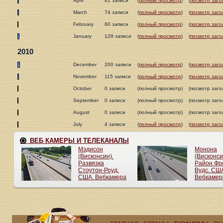
April
81 записи
(
полный просмотр
)
(
посмотр заго
March
74 записи
(
полный просмотр
)
(
посмотр заго
February
60 записи
(
полный просмотр
)
(
посмотр заго
January
129 записи
(
полный просмотр
)
(
посмотр заго
2010
December
200 записи
(
полный просмотр
)
(
посмотр заго
November
115 записи
(
полный просмотр
)
(
посмотр заго
October
0 записи
(полный просмотр)
(посмотр заго
September
0 записи
(полный просмотр)
(посмотр заго
August
0 записи
(полный просмотр)
(посмотр заго
July
4 записи
(
полный просмотр
)
(
посмотр заго