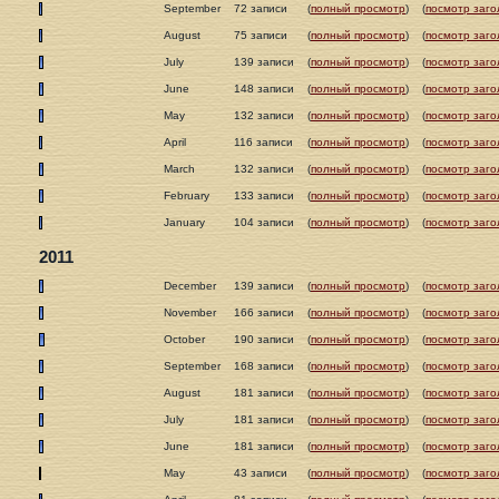
September
72 записи
(
полный просмотр
)
(
посмотр заго
August
75 записи
(
полный просмотр
)
(
посмотр заго
July
139 записи
(
полный просмотр
)
(
посмотр заго
June
148 записи
(
полный просмотр
)
(
посмотр заго
May
132 записи
(
полный просмотр
)
(
посмотр заго
April
116 записи
(
полный просмотр
)
(
посмотр заго
March
132 записи
(
полный просмотр
)
(
посмотр заго
February
133 записи
(
полный просмотр
)
(
посмотр заго
January
104 записи
(
полный просмотр
)
(
посмотр заго
2011
December
139 записи
(
полный просмотр
)
(
посмотр заго
November
166 записи
(
полный просмотр
)
(
посмотр заго
October
190 записи
(
полный просмотр
)
(
посмотр заго
September
168 записи
(
полный просмотр
)
(
посмотр заго
August
181 записи
(
полный просмотр
)
(
посмотр заго
July
181 записи
(
полный просмотр
)
(
посмотр заго
June
181 записи
(
полный просмотр
)
(
посмотр заго
May
43 записи
(
полный просмотр
)
(
посмотр заго