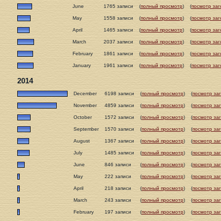
June
1765 записи
(
полный просмотр
)
(
посмотр заг
May
1558 записи
(
полный просмотр
)
(
посмотр заг
April
1465 записи
(
полный просмотр
)
(
посмотр заг
March
2037 записи
(
полный просмотр
)
(
посмотр заг
February
1861 записи
(
полный просмотр
)
(
посмотр заг
January
1961 записи
(
полный просмотр
)
(
посмотр заг
2014
December
6198 записи
(
полный просмотр
)
(
посмотр за
November
4859 записи
(
полный просмотр
)
(
посмотр за
October
1572 записи
(
полный просмотр
)
(
посмотр за
September
1570 записи
(
полный просмотр
)
(
посмотр за
August
1367 записи
(
полный просмотр
)
(
посмотр за
July
1485 записи
(
полный просмотр
)
(
посмотр за
June
846 записи
(
полный просмотр
)
(
посмотр за
May
222 записи
(
полный просмотр
)
(
посмотр за
April
218 записи
(
полный просмотр
)
(
посмотр за
March
243 записи
(
полный просмотр
)
(
посмотр за
February
197 записи
(
полный просмотр
)
(
посмотр за