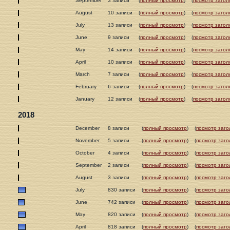
September
3 записи
(
полный просмотр
)
(
посмотр загол
August
10 записи
(
полный просмотр
)
(
посмотр загол
July
13 записи
(
полный просмотр
)
(
посмотр загол
June
9 записи
(
полный просмотр
)
(
посмотр загол
May
14 записи
(
полный просмотр
)
(
посмотр загол
April
10 записи
(
полный просмотр
)
(
посмотр загол
March
7 записи
(
полный просмотр
)
(
посмотр загол
February
6 записи
(
полный просмотр
)
(
посмотр загол
January
12 записи
(
полный просмотр
)
(
посмотр загол
2018
December
8 записи
(
полный просмотр
)
(
посмотр заго
November
5 записи
(
полный просмотр
)
(
посмотр заго
October
4 записи
(
полный просмотр
)
(
посмотр заго
September
2 записи
(
полный просмотр
)
(
посмотр заго
August
3 записи
(
полный просмотр
)
(
посмотр заго
July
830 записи
(
полный просмотр
)
(
посмотр заго
June
742 записи
(
полный просмотр
)
(
посмотр заго
May
820 записи
(
полный просмотр
)
(
посмотр заго
April
818 записи
(
полный просмотр
)
(
посмотр заго