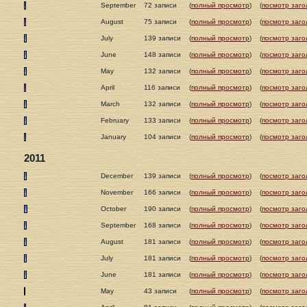
September
72 записи
(
полный просмотр
)
(
посмотр заго
August
75 записи
(
полный просмотр
)
(
посмотр заго
July
139 записи
(
полный просмотр
)
(
посмотр заго
June
148 записи
(
полный просмотр
)
(
посмотр заго
May
132 записи
(
полный просмотр
)
(
посмотр заго
April
116 записи
(
полный просмотр
)
(
посмотр заго
March
132 записи
(
полный просмотр
)
(
посмотр заго
February
133 записи
(
полный просмотр
)
(
посмотр заго
January
104 записи
(
полный просмотр
)
(
посмотр заго
2011
December
139 записи
(
полный просмотр
)
(
посмотр заго
November
166 записи
(
полный просмотр
)
(
посмотр заго
October
190 записи
(
полный просмотр
)
(
посмотр заго
September
168 записи
(
полный просмотр
)
(
посмотр заго
August
181 записи
(
полный просмотр
)
(
посмотр заго
July
181 записи
(
полный просмотр
)
(
посмотр заго
June
181 записи
(
полный просмотр
)
(
посмотр заго
May
43 записи
(
полный просмотр
)
(
посмотр заго