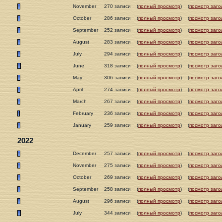
November
270 записи
(
полный просмотр
)
(
посмотр заго
October
286 записи
(
полный просмотр
)
(
посмотр заго
September
252 записи
(
полный просмотр
)
(
посмотр заго
August
283 записи
(
полный просмотр
)
(
посмотр заго
July
294 записи
(
полный просмотр
)
(
посмотр заго
June
318 записи
(
полный просмотр
)
(
посмотр заго
May
306 записи
(
полный просмотр
)
(
посмотр заго
April
274 записи
(
полный просмотр
)
(
посмотр заго
March
267 записи
(
полный просмотр
)
(
посмотр заго
February
236 записи
(
полный просмотр
)
(
посмотр заго
January
259 записи
(
полный просмотр
)
(
посмотр заго
2022
December
257 записи
(
полный просмотр
)
(
посмотр заго
November
275 записи
(
полный просмотр
)
(
посмотр заго
October
269 записи
(
полный просмотр
)
(
посмотр заго
September
258 записи
(
полный просмотр
)
(
посмотр заго
August
296 записи
(
полный просмотр
)
(
посмотр заго
July
344 записи
(
полный просмотр
)
(
посмотр заго