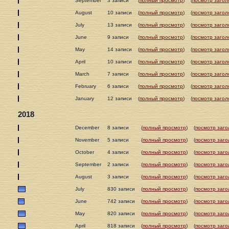
September
3 записи
(
полный просмотр
)
(
посмотр загол
August
10 записи
(
полный просмотр
)
(
посмотр загол
July
13 записи
(
полный просмотр
)
(
посмотр загол
June
9 записи
(
полный просмотр
)
(
посмотр загол
May
14 записи
(
полный просмотр
)
(
посмотр загол
April
10 записи
(
полный просмотр
)
(
посмотр загол
March
7 записи
(
полный просмотр
)
(
посмотр загол
February
6 записи
(
полный просмотр
)
(
посмотр загол
January
12 записи
(
полный просмотр
)
(
посмотр загол
2018
December
8 записи
(
полный просмотр
)
(
посмотр заго
November
5 записи
(
полный просмотр
)
(
посмотр заго
October
4 записи
(
полный просмотр
)
(
посмотр заго
September
2 записи
(
полный просмотр
)
(
посмотр заго
August
3 записи
(
полный просмотр
)
(
посмотр заго
July
830 записи
(
полный просмотр
)
(
посмотр заго
June
742 записи
(
полный просмотр
)
(
посмотр заго
May
820 записи
(
полный просмотр
)
(
посмотр заго
April
818 записи
(
полный просмотр
)
(
посмотр заго