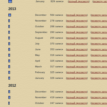
January
829 записи
(
полный просмотр
)
(
посмотр за
2013
December
564 записи
(
полный просмотр
)
(
посмотр заго
November
278 записи
(
полный просмотр
)
(
посмотр заго
October
268 записи
(
полный просмотр
)
(
посмотр заго
September
260 записи
(
полный просмотр
)
(
посмотр заго
August
255 записи
(
полный просмотр
)
(
посмотр заго
July
370 записи
(
полный просмотр
)
(
посмотр заго
June
353 записи
(
полный просмотр
)
(
посмотр заго
May
316 записи
(
полный просмотр
)
(
посмотр заго
April
325 записи
(
полный просмотр
)
(
посмотр заго
March
317 записи
(
полный просмотр
)
(
посмотр заго
February
325 записи
(
полный просмотр
)
(
посмотр заго
January
326 записи
(
полный просмотр
)
(
посмотр заго
2012
December
342 записи
(
полный просмотр
)
(
посмотр заго
November
419 записи
(
полный просмотр
)
(
посмотр заго
October
247 записи
(
полный просмотр
)
(
посмотр заго