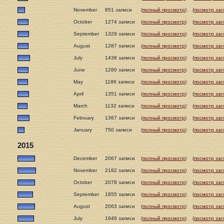
November
851 записи
(
полный просмотр
)
(
посмотр заг
October
1274 записи
(
полный просмотр
)
(
посмотр заг
September
1329 записи
(
полный просмотр
)
(
посмотр заг
August
1287 записи
(
полный просмотр
)
(
посмотр заг
July
1438 записи
(
полный просмотр
)
(
посмотр заг
June
1280 записи
(
полный просмотр
)
(
посмотр заг
May
1186 записи
(
полный просмотр
)
(
посмотр заг
April
1351 записи
(
полный просмотр
)
(
посмотр заг
March
1132 записи
(
полный просмотр
)
(
посмотр заг
February
1367 записи
(
полный просмотр
)
(
посмотр заг
January
750 записи
(
полный просмотр
)
(
посмотр заг
2015
December
2067 записи
(
полный просмотр
)
(
посмотр заг
November
2182 записи
(
полный просмотр
)
(
посмотр заг
October
2078 записи
(
полный просмотр
)
(
посмотр заг
September
1855 записи
(
полный просмотр
)
(
посмотр заг
August
2063 записи
(
полный просмотр
)
(
посмотр заг
July
1946 записи
(
полный просмотр
)
(
посмотр заг