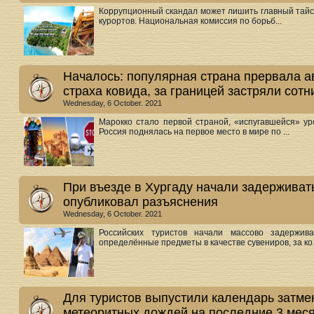
Коррупционный скандал может лишить главный тайск
курортов. Национальная комиссия по борьб...
Началось: популярная страна прервала а
страха ковида, за границей застряли сотн
Wednesday, 6 October. 2021
Марокко стало первой страной, «испугавшейся» уро
Россия поднялась на первое место в мире по ...
При въезде в Хургаду начали задерживат
опубликовал разъяснения
Wednesday, 6 October. 2021
Российских туристов начали массово задержив
определённые предметы в качестве сувениров, за ко.
Для туристов выпустили календарь затме
метеоритных дождей на последние 3 меся