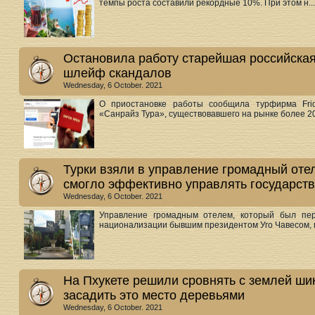
темпы роста составили рекордные 10%. При этом н...
Остановила работу старейшая российская
шлейф скандалов
Wednesday, 6 October. 2021
О приостановке работы сообщила турфирма Frid
«Санрайз Тура», существовавшего на рынке более 20 л
Турки взяли в управление громадный отел
смогло эффективно управлять государст
Wednesday, 6 October. 2021
Управление громадным отелем, который был пер
национализации бывшим президентом Уго Чавесом, п
На Пхукете решили сровнять с землей ши
засадить это место деревьями
Wednesday, 6 October. 2021