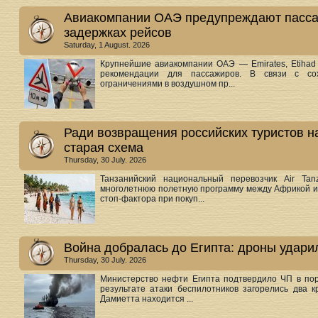
Авиакомпании ОАЭ предупреждают пасса
задержках рейсов
Saturday, 1 August. 2026
Крупнейшие авиакомпании ОАЭ — Emirates, Etihad 
рекомендации для пассажиров. В связи с со
ограничениями в воздушном пр...
Ради возвращения российских туристов 
старая схема
Thursday, 30 July. 2026
Танзанийский национальный перевозчик Air Ta
многолетнюю полетную программу между Африкой и 
стоп-фактора при покуп...
Война добралась до Египта: дроны удари
Thursday, 30 July. 2026
Министерство нефти Египта подтвердило ЧП в пор
результате атаки беспилотников загорелись два 
Дамиетта находится ...