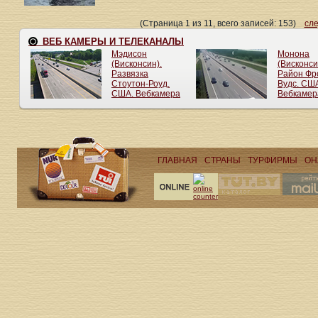
(Страница 1 из 11, всего записей: 153)
сл
ГЛАВНАЯ
СТРАНЫ
ТУРФИРМЫ
ОН