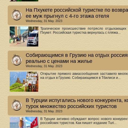
На Пхукете российской туристке по возвр
ее муж прыгнул с 4-го этажа отеля
Wednesday, 31 May. 2023
Трагическое происшествие потрясло отдыхающих 
Пхукет. Российская туристка вернулась с пляжа...
Собирающимся в Грузию на отдых россиян
реально с ценами на жилье
Wednesday, 31 May. 2023
Открытие прямого авиасообщения заставило многих
на отдых в Грузию. Собирающимся в Тбилиси и...
В Турции испугались нового конкурента, 
турок множество российских туристов
Wednesday, 31 May. 2023
В Турции активно обуждают вопрос нового конкурен
российских туристов. Как пишет издание Turi...