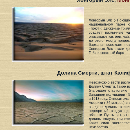
Хонгорын Элс,
Мон
Хонгорын Элс («Поющие 
национальном парке ю
«поют»: движение трил
создает различные уд
описывают как рев, лай
до этого места непро
барханы приезжает нем
Хонгорын Элс стали до
Гоби и снежный барс.
Долина Смерти, штат Кали
Невозможно вести разго
Долину Смерти. Такое н
благодаря отсутствию
Западном полушарии - 5
в 1913 году. Относитель
Америки (-86 метров) и 
впадине долины возни
перегретый воздух ци
области. Пустыня таит 
долины валуны таинст
Какая сила заставляе
неизвестно.