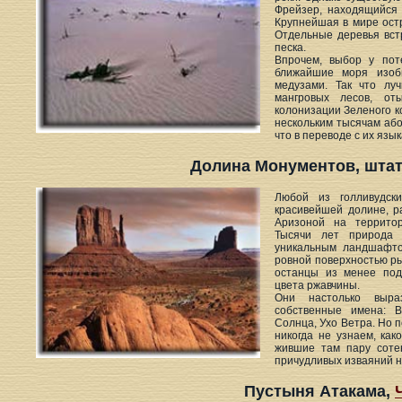
Фрейзер, находящийся 
Крупнейшая в мире ост
Отдельные деревья встр
песка.
Впрочем, выбор у пот
ближайшие моря изоб
медузами. Так что лу
мангровых лесов, от
колонизации Зеленого к
нескольким тысячам або
что в переводе с их язы
Долина Монументов, шта
Любой из голливудск
красивейшей долине, 
Аризоной на территор
Тысячи лет природа 
уникальным ландшафто
ровной поверхностью р
останцы из менее под
цвета ржавчины.
Они настолько выра
собственные имена: В
Солнца, Ухо Ветра. Но 
никогда не узнаем, как
жившие там пару сотен
причудливых изваяний н
Пустыня Атакама,