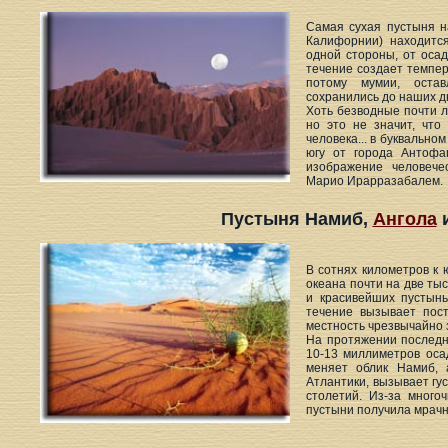
Самая сухая пустыня н
Калифорнии) находитс
одной стороны, от оса
течение создает темпе
потому мумии, оста
сохранились до наших д
Хоть безводные почти л
но это не значит, что
человека... в буквально
югу от города Антофа
изображение человече
Марио Ирарразабалем.
Пустыня Намиб,
Ангола
В сотнях километров к 
океана почти на две ты
и красивейших пустынь
течение вызывает пост
местность чрезвычайно 
На протяжении последн
10-13 миллиметров оса
меняет облик Намиб,
Атлантики, вызывает гу
столетий. Из-за много
пустыни получила мрачн