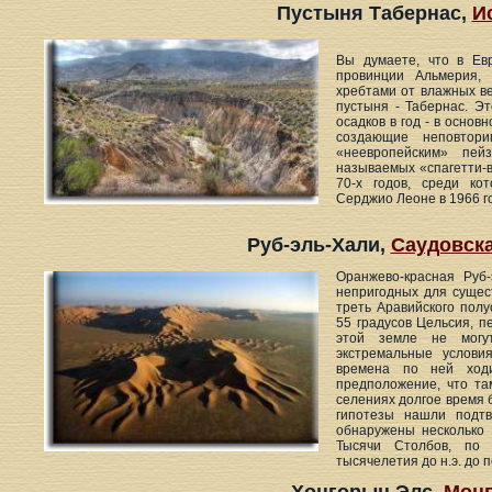
Пустыня Табернас,
И
Вы думаете, что в Ев
провинции Альмерия,
хребтами от влажных в
пустыня - Табернас. Э
осадков в год - в осно
создающие неповтори
«неевропейским» пей
называемых «спагетти-в
70-х годов, среди к
Серджио Леоне в 1966 г
Руб-эль-Хали,
Саудовск
Оранжево-красная Руб
непригодных для сущес
треть Аравийского пол
55 градусов Цельсия, 
этой земле не могу
экстремальные услови
времена по ней ходи
предположение, что та
селениях долгое время 
гипотезы нашли подт
обнаружены несколько 
Тысячи Столбов, по 
тысячелетия до н.э. до п