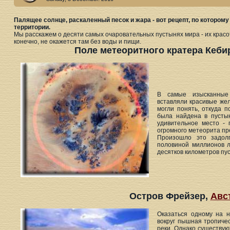
Палящее солнце, раскаленный песок и жара - вот рецепт, по котором
территории.
Мы расскажем о десяти самых очаровательных пустынях мира - их красот
конечно, не окажется там без воды и пищи.
Поле метеоритного кратера Кеби
В самые изысканные 
вставляли красивые жел
могли понять, откуда п
была найдена в пусты
удивительное место - 
огромного метеорита пр
Произошло это задол
половиной миллионов л
десятков километров пус
Остров Фрейзер,
Авс
Оказаться одному на н
вокруг пышная тропиче
реки. Однако существую