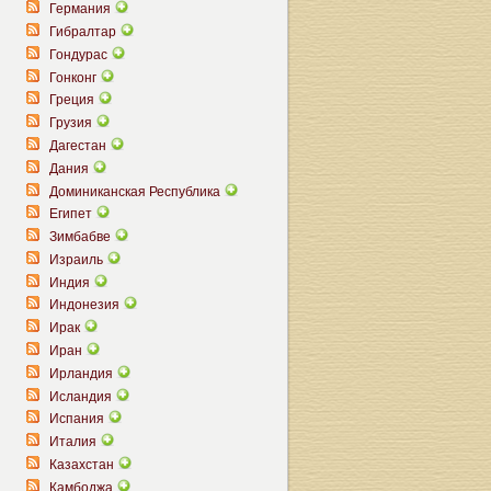
Германия
Гибралтар
Гондурас
Гонконг
Греция
Грузия
Дагестан
Дания
Доминиканская Республика
Египет
Зимбабве
Израиль
Индия
Индонезия
Ирак
Иран
Ирландия
Исландия
Испания
Италия
Казахстан
Камбоджа