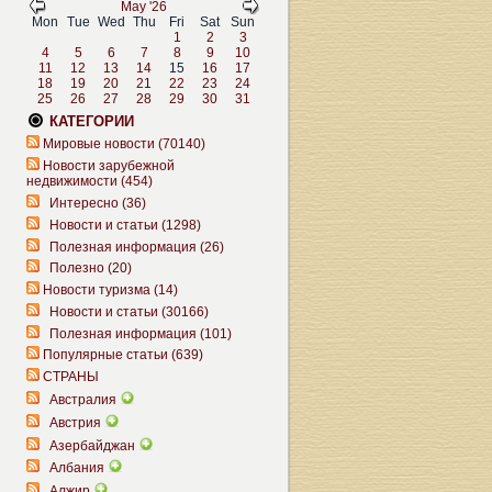
May '26
Mon
Tue
Wed
Thu
Fri
Sat
Sun
1
2
3
4
5
6
7
8
9
10
11
12
13
14
15
16
17
18
19
20
21
22
23
24
25
26
27
28
29
30
31
КАТЕГОРИИ
Мировые новости (70140)
Новости зарубежной
недвижимости (454)
Интересно (36)
Новости и статьи (1298)
Полезная информация (26)
Полезно (20)
Новости туризма (14)
Новости и статьи (30166)
Полезная информация (101)
Популярные статьи (639)
СТРАНЫ
Австралия
Австрия
Азербайджан
Албания
Алжир