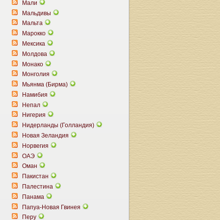
Мали
Мальдивы
Мальта
Марокко
Мексика
Молдова
Монако
Монголия
Мьянма (Бирма)
Намибия
Непал
Нигерия
Нидерланды (Голландия)
Новая Зеландия
Норвегия
ОАЭ
Оман
Пакистан
Палестина
Панама
Папуа-Новая Гвинея
Перу