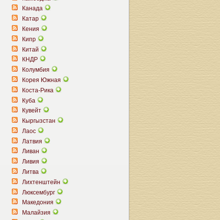
Канада
Катар
Кения
Кипр
Китай
КНДР
Колумбия
Корея Южная
Коста-Рика
Куба
Кувейт
Кыргызстан
Лаос
Латвия
Ливан
Ливия
Литва
Лихтенштейн
Люксембург
Македония
Малайзия