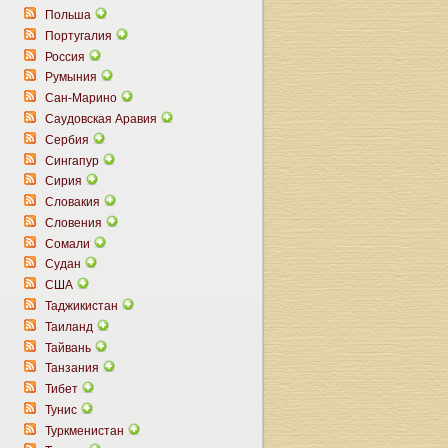
Польша
Португалия
Россия
Румыния
Сан-Марино
Саудовская Аравия
Сербия
Сингапур
Сирия
Словакия
Словения
Сомали
Судан
США
Таджикистан
Таиланд
Тайвань
Танзания
Тибет
Тунис
Туркменистан