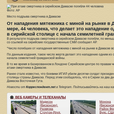
Фото: АР
Место подрыва смертника в Дамаске
От нападения мятежника с миной на рынке в 
мере, 44 человека, что делает это нападение
в сирийской столице с начала семилетней гр
В результате подрыва смертника в сирийском Дамаске погибли, по меньше
со ссылкой на сирийские государственные СМИ сообщает АР.
"Число погибших от нападения мятежника с миной на рынке в Дамаске воз
По данным издания, такое число жертв делает это нападение одним из 
начала семилетней гражданской войны.
В то же время в базированном в Лондоне Сирийском центре по правам ч
атаки смертника в Дамаске.
Ранее стало известно, что боевики ИГИЛ убили десятки солдат презид
столицы страны Дамаска. Перед этим сообщалось, что в Сирии за два дн
Дамаска Восточная Гута.
Новости от
Корреспондент.net
в Telegram. Подписывайтесь на наш кана