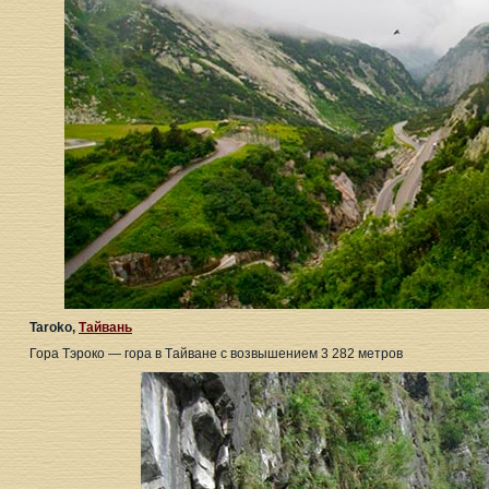
Taroko,
Тайвань
Гора Тэроко — гора в Tайване с возвышением 3 282 метров