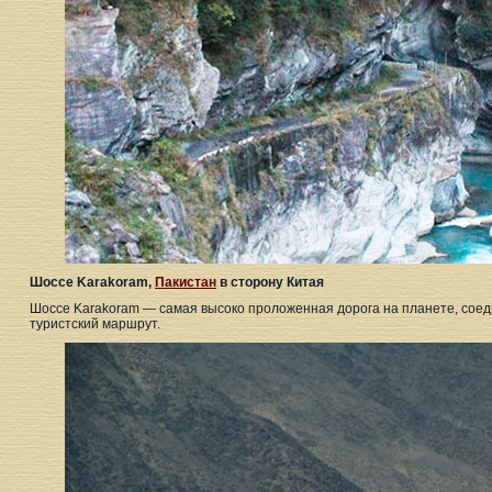
Шоссе Karakoram,
Пакистан
в сторону Китая
Шоссе Karakoram — самая высоко проложенная дорога на планете, сое
туристский маршрут.