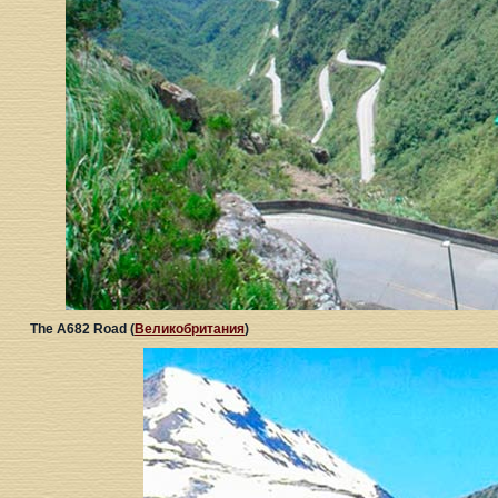
The A682 Road (
Великобритания
)