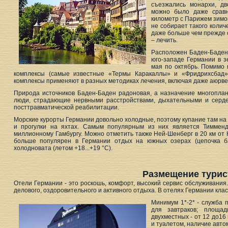
съезжались монархи, дв
можно было даже сравн
километр с Парижем зимой
не собирает такого колич
даже больше чем прежде 
– лечить.
Расположен Баден-Баден
юго-западе Германии в з
мая по октябрь. Помимо 
комплексы (самые известные «Термы Каракаллы» и «Фридрихсбад»
комплексы применяют в разных методиках лечения, включая даже аюрве
Природа источников Баден-Баден радоновая, а назначение многоплан
люди, страдающие нервными расстройствами, дыхательными и серде
посттравматической реабилитации.
Морские курорты Германии довольно холодные, поэтому купание там на 
и прогулки на яхтах. Самым популярным из них является Тиммен
миллионному Гамбургу. Можно отметить также Ней-Шенберг в 20 км от 
больше популярен в Германии отдых на южных озерах (цепочка ба
холодновата (летом +18...+19 °С).
Размещение турис
Отели Германии - это роскошь, комфорт, высокий сервис обслуживания.
делового, оздоровительного и активного отдыха. В отелях Германии кла
Минимум 1*-2* - служба п
для завтраков; площа
двухместных - от 12 до16
и туалетом, наличие авто