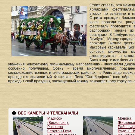
Стоит сказать, что неме
ярмарками, фестивалям
второй по величине в м
Стрита проходит большо
июля проводится гран
фестиваль проводится 
распродажи, многие и
праздники. В Гамбурге п
Гамбург", Международна
проходят Зимние фести
массовые карнавалы. Бо
основой множества му
акцентируются на каком
Баха в марте или Фестива
уважения конкретному музыкальному направлению - Фестивали джаза
особенно популярны. Осень - время многочисленных праздне
сельскохозяйственных и виноградарских районах - в Рейнланде прохо
проводится знаменитый Фестиваль Пива "Октоберфест" (сентябрь - 
проходит свой праздник, посвященный какому-то конкретному сорту вин