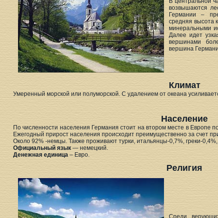
В центральной ч
возвышаются ле
Германии – пре
средняя высота к
минеральными ис
Далее идет узка
вершинами бол
вершина Германи
Климат
Умеренный морской или полуморской. С удалением от океана усиливает
Население
По численности населения Германия стоит на втором месте в Европе пос
Ежегодный прирост населения происходит преимущественно за счет при
Около 92% -немцы. Также проживают турки, итальянцы-0,7%, греки-0,4%,
Официальный язык
— немецкий.
Денежная единица
– Евро.
Религия
Среди верующи