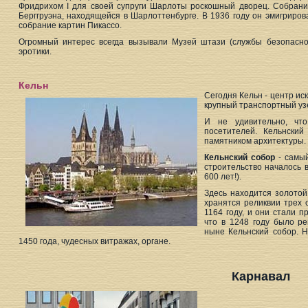
Фридрихом I для своей супруги Шарлоты роскошный дворец. Собрани
Берггруэна, находящейся в Шарлоттенбурге. В 1936 году он эмигриро
собрание картин Пикассо.
Огромный интерес всегда вызывали Музей штази (службы безопасн
эротики.
Кельн
Сегодня Кельн - центр ис
крупный транспортный уз
И не удивительно, чт
посетителей. Кельнски
памятником архитектуры.
Кельнский собор
- самый
строительство началось в
600 лет!).
Здесь находится золотой 
хранятся реликвии трех 
1164 году, и они стали п
что в 1248 году было ре
ныне Кельнский собор. 
1450 года, чудесных витражах, органе.
Карнавал