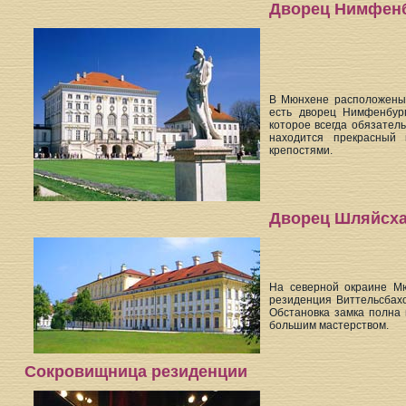
Дворец Нимфен
В Мюнхене расположены
есть дворец Нимфенбург
которое всегда обязател
находится прекрасный
крепостями.
Дворец Шляйсх
На северной окраине М
резиденция Виттельсбахо
Обстановка замка полна
большим мастерством.
Сокровищница резиденции