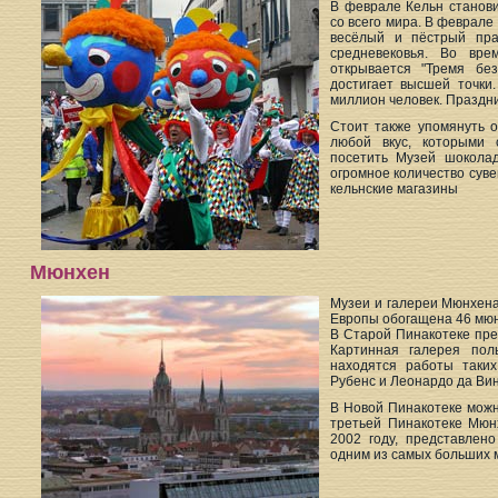
В феврале Кельн станов
со всего мира. В феврале
весёлый и пёстрый пра
средневековья. Во вре
открывается "Тремя бе
достигает высшей точки.
миллион человек. Праздни
Стоит также упомянуть 
любой вкус, которыми 
посетить Музей шоколад
огромное количество суве
кельнские магазины
Мюнхен
Музеи и галереи Мюнхена
Европы обогащена 46 мюн
В Старой Пинакотеке пред
Картинная галерея пол
находятся работы таких
Рубенс и Леонардо да Вин
В Новой Пинакотеке можн
третьей Пинакотеке Мюн
2002 году, представлен
одним из самых больших 