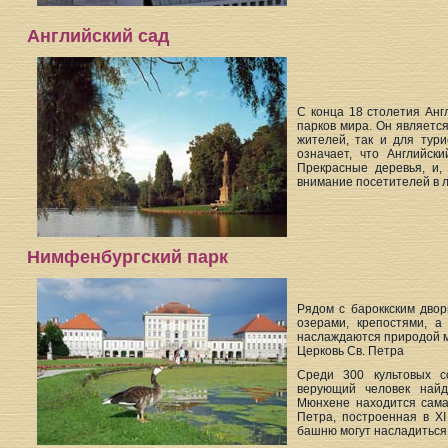
Английский сад
С конца 18 столетия Анг
парков мира. Он является
жителей, так и для тури
означает, что Английск
Прекрасные деревья, и,
внимание посетителей в л
Нимфенбургский парк
Рядом с бароккским дво
озерами, крепостями, а
наслаждаются природой 
Церковь Св. Петра
Среди 300 культовых с
верующий человек найд
Мюнхене находится сама
Петра, построенная в X
башню могут насладиться