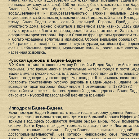
имена, как Толстой и Достоевский (хотя, как гласит предание, удача в и
не всегда им сопутствовала). 150 лет назад было открыто казино Бад
Бадена. В XIX веке братья Жак и Эдуард Бенацет с больш
воодушевлением и изобретательностью, вложив немалые деньг
осуществили свой замысел, открыли первый игральный салон. Благод
этому Баден-Баден стал летней столицей Европы. Пройдя фо
курортного дома, можно оказаться в приемном зале казино. Здесь ср
почувствуется особая атмосфера, роскоши и элегантности. Залы каз
оформлены архитектором Шарлем Сеша во французском дворцовом сти
и богато украшены золотом и мрамором. Особое внимание обращают 
себя расписные плафоны, ниши со скульптурами, китайские фарфоров
фазы, небольшие фонтаны, мраморные камины, роскошные люстры
настенная живопись.
Русская церковь в Баден-Бадене
В XIX веке взаимоотношения между Россией и Баден-Баденом были оч
тесными. В то время многие влиятельные жители города и гости Бад
Бадена имели русские корни. Благодаря женитьбе принца Вильгельма 
Баден на дочери русского царя Александра II появилась возможнос
построить собственную русскую церковь в Баден-Бадене. Здание бы
возведено архитектором Владимиром Потемкиным в 1880-1882 г.г.
византийском стиле. На сегодняшний день церковь Баден-Баде
относится к Русской православной церкви за границей.
Ипподром Баден-Бадена
Если покидая Баден-Баден вы отправитесь в сторону долины Рейна, 
спустя несколько километров, попадете в небольшой городок Иффецхе
Трижды в год здесь собираются лучшие рысаки мира, чтобы померить
силами. Как и Курортный дом, термальные источники и Лихтентальск
аллея, конные скачки Баден-Бадена являются одной 
достопримечательностей, без которой невозможно себе представи
Баден-Баден. Скачки в Баден-Бадене имеют тесное отношение к русск