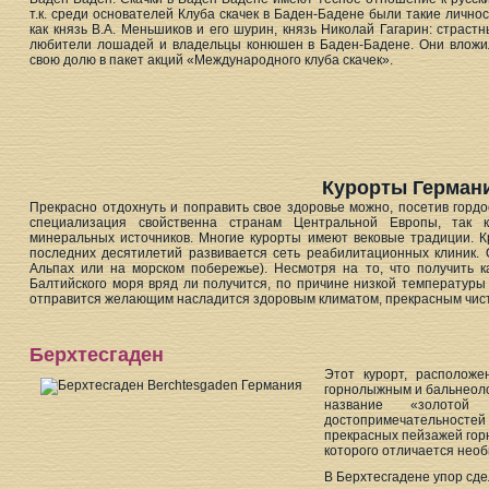
т.к. среди основателей Клуба скачек в Баден-Бадене были такие лично
как князь В.А. Меньшиков и его шурин, князь Николай Гагарин: страст
любители лошадей и владельцы конюшен в Баден-Бадене. Они вложи
свою долю в пакет акций «Международного клуба скачек».
Курорты Герман
Прекрасно отдохнуть и поправить свое здоровье можно, посетив гордо
специализация свойственна странам Центральной Европы, так к
минеральных источников. Многие курорты имеют вековые традиции. К
последних десятилетий развивается сеть реабилитационных клиник. 
Альпах или на морском побережье). Несмотря на то, что получить 
Балтийского моря вряд ли получится, по причине низкой температуры во
отправится желающим насладится здоровым климатом, прекрасным чист
Берхтесгаден
Этот курорт, располож
горнолыжным и бальнеоло
название «золотой
достопримечательностей
прекрасных пейзажей гор
которого отличается нео
В Берхтесгадене упор сде