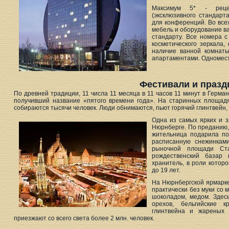
Максимум 5* - рецеп
(эксклюзивного стандарт
для конференций. Во все
мебель и оборудование в
стандарту. Все номера 
косметического зеркала,
наличие ванной комнат
апартаментами. Одноместн
Фестивали и празд
По древней традиции, 11 числа 11 месяца в 11 часов 11 минут в Герма
получивший название «пятого времени года». На старинных площадя
собираются тысячи человек. Люди обнимаются, пьют горячий глинтвейн, 
Одна из самых ярких и 
Нюрнберге. По преданию, 
жительница подарила по
расписанную снежинкам
рыночной площади Ста
рождественский базар
хранитель, в роли которо
до 19 лет.
На Нюрнбергской ярмарк
практически без муки со 
шоколадом, медом. Здес
орехов, бельгийские к
глинтвейна и жареных 
приезжают со всего света более 2 млн. человек.