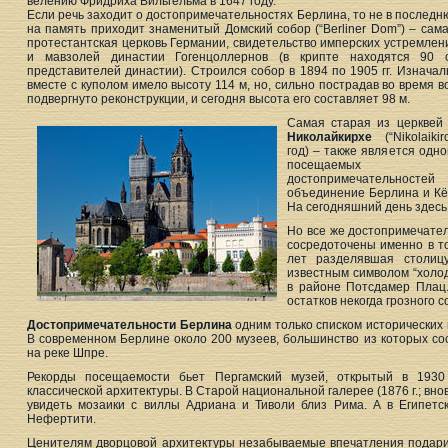
велению Фридриха Вильгельма в 1647 году.
Если речь заходит о достопримечательностях Берлина, то не в послед
на память приходит знаменитый Домский собор (“Berliner Dom”) – сам
протестантская церковь Германии, свидетельство имперских устремлен
и мавзолей династии Гогенцоллернов (в крипте находятся 90 с
представителей династии). Строился собор в 1894 по 1905 гг. Изнача
вместе с куполом имело высоту 114 м, но, сильно пострадав во время 
подвергнуто реконструкции, и сегодня высота его составляет 98 м.
Самая старая из церквей
Николайкирхе
(“Nikolaikir
год) – также является одн
посещаемых
достопримечательностей
объединение Берлина и Кёл
На сегодняшний день здесь
Но все же достопримечател
сосредоточены именно в то
лет разделявшая столиц
известным символом “холо
в районе Потсдамер Плац.
остатков некогда грозного
Достопримечательности Берлина
одним только списком исторических 
В современном Берлине около 200 музеев, большинство из которых со
на реке Шпре.
Рекорды посещаемости бьет Пергамский музей, открытый в 1930 
классической архитектуры. В Старой национальной галерее (1876 г.; вно
увидеть мозаики с виллы Адриана и Тиволи близ Рима. А в Египетс
Нефертити.
Ценителям дворцовой архитектуры незабываемые впечатления подарит