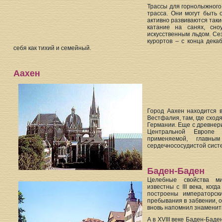
Трассы для горнолыжного 
трасса. Они могут быть
активно развиваются такие
катание на санях, сно
искусственным льдом. Се
курортов – с конца дека
себя как тихий и семейный.
Аахен
Город Аахен находится 
Вестфалия, там, где сход
Германии. Еще с древнер
Центральной Европе 
применяемой, главны
сердечнососудистой систе
Баден-Баден
Целебные свойства ми
известны с III века, ког
построены императорск
пребывания в забвении, о
вновь напомнил знаменит
А в XVIII веке Баден-Бад