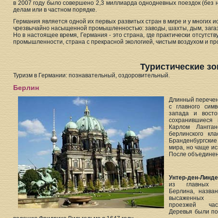
в 2007 году было совершено 2,3 миллиарда однодневных поездок (без 
делам или в частном порядке.
Германия является одной их первых развитых стран в мире и у многих и
чрезвычайно насыщенной промышленностью: заводы, шахты, дым, загазо
Но в настоящее время, Германия - это страна, где практически отсутст
промышленности, страна с прекрасной экологией, чистым воздухом и п
Туристические з
Туризм в Германии: познавательный, оздоровительный.
Берлин
Длинный перечен
с главного сим
запада и восто
сохранившиеся 
Карлом Лангга
берлинского кл
Бранденбургски
мира, но чаще и
После объединен
Унтер-ден-Линд
из главных б
Берлина, назван
высаженных 
проезжей ча
Деревья были п