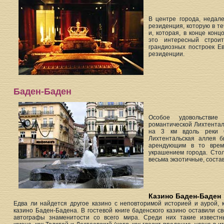
В центре города, недал
резиденция, которую в т
и, которая, в конце кон
это интересный строи
грандиозных построек Е
резиденции.
Баден-Баден
Особое удовольствие
романтической Лихтентал
на 3 км вдоль реки О
Лихтентальская аллея 
арендующим в то врем
украшением города. Стол
весьма экзотичные, сост
Казино Баден-Баден
Едва ли найдется другое казино с неповторимой историей и аурой, 
казино Баден-Бадена. В гостевой книге баденского казино оставили с
автографы знаменитости со всего мира. Среди них такие известн