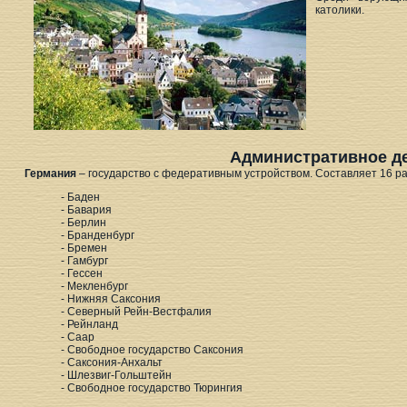
католики.
Административное д
Германия
– государство с федеративным устройством. Составляет 16 р
- Баден
- Бавария
- Берлин
- Бранденбург
- Бремен
- Гамбург
- Гессен
- Мекленбург
- Нижняя Саксония
- Северный Рейн-Вестфалия
- Рейнланд
- Саар
- Свободное государство Саксония
- Саксония-Анхальт
- Шлезвиг-Гольштейн
- Свободное государство Тюрингия