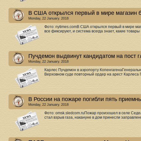
В США открылся первый в мире магазин б
Monday, 22 January. 2018
Фото: nytimes.comВ США открылся первый в мире маг
все фиксируют, и система всегда знает, какие товары 
Пучдемон выдвинут кандидатом на пост 
Monday, 22 January. 2018
Карлес Пучдемон в аэропорту КопенгагенаГенеральн
Верховном суде повторный ордер на арест Карлеса Пу
В России на пожаре погибли пять приемн
Monday, 22 January. 2018
Фото: omsk.sledcom.ruПожар произошел в селе Сед
стал взрыв газа, накануне в дом принесли заправлен