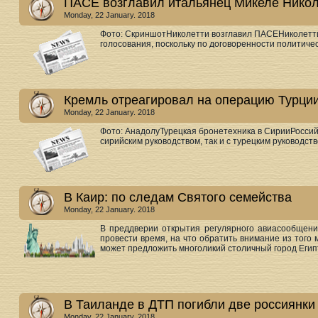
ПАСЕ возглавил итальянец Микеле Никол
Monday, 22 January. 2018
Фото: СкриншотНиколетти возглавил ПАСЕНиколетт
голосования, поскольку по договоренности политически
Кремль отреагировал на операцию Турци
Monday, 22 January. 2018
Фото: АнадолуТурецкая бронетехника в СирииРоссийс
сирийским руководством, так и с турецким руководств
В Каир: по следам Святого семейства
Monday, 22 January. 2018
В преддверии открытия регулярного авиасообщени
провести время, на что обратить внимание из того
может предложить многоликий столичный город Египта
В Таиланде в ДТП погибли две россиянки
Monday, 22 January. 2018