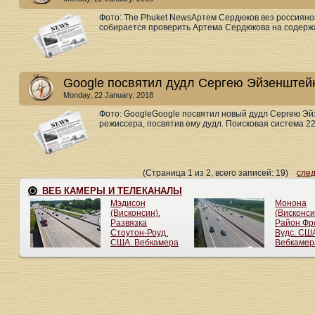
Фото: The Phuket NewsАртем Сердюков вез россияно
собирается проверить Артема Сердюкова на содержани
Google посвятил дудл Сергею Эйзенштей
Monday, 22 January. 2018
Фото: GoogleGoogle посвятил новый дудл Сергею Эй
режиссера, посвятив ему дудл. Поисковая система 22
(Страница 1 из 2, всего записей: 19)
сле