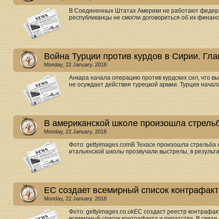
В Соединенных Штатах Америки не работают федерал
республиканцы не смогли договориться об их финанс
Война Турции против курдов в Сирии. Гл
Monday, 22 January. 2018
Анкара начала операцию против курдских сил, что вы
не осуждает действия турецкой армии. Турция начал
В американской школе произошла стрельб
Monday, 22 January. 2018
Фото: gettyimages.comВ Техасе произошла стрельба
итальянской школы прозвучали выстрелы, в результа
ЕС создает всемирный список контрафакт
Monday, 22 January. 2018
Фото: gettyimages.co.ukЕС создаст реестр контрафа
всемирный список контрафакта и пиратства. В связи 