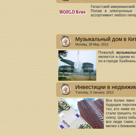
Гигантский американский 
Попав в электронные
ассортимент любого гипе
Музыкальный дом в Кит
Monday, 28 May. 2012
Пожалуй,
музыкальн
является и одним из
он в городе Хуайнан
Инвестиции в недвижи
Tuesday, 3 January. 2012
Все более явно 
будущее перспек
тех, кто ниже п
стали грешить п
снизу, сразу заб
все люди такие,
милее к ближним.