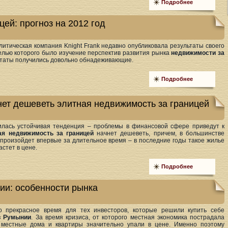
Подробнее
ей: прогноз на 2012 год
итическая компания Knight Frank недавно опубликовала результаты своего
елью которого было изучение перспектив развития рынка
недвижимости за
льтаты получились довольно обнадеживающие.
Подробнее
ет дешеветь элитная недвижимость за границей
илась устойчивая тенденция – проблемы в финансовой сфере приведут к
ая недвижимость за границей
начнет дешеветь, причем, в большинстве
 произойдет впервые за длительное время – в последние годы такое жилье
астет в цене.
Подробнее
ии: особенности рынка
о прекрасное время для тех инвесторов, которые решили купить себе
в Румынии
. За время кризиса, от которого местная экономика пострадала
 местные дома и квартиры значительно упали в цене. Именно поэтому