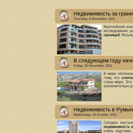
Недвижимость за границ
Thursday, 8 December. 2011
Крупнейшая анал
исследования, ц
границей
. Резу
В следующем году начн
Friday, 25 November. 2011
В мире обознач
тому, что
элитн
стран мира. Это
исключительно р
Недвижимость в Румын
Wednesday, 19 October. 2011
Сегодня настал
недвижимость 
очень ощутимо,