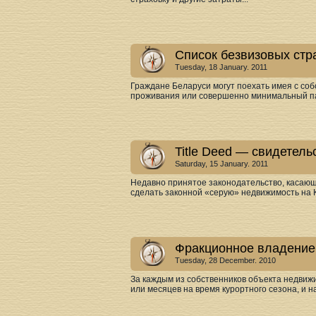
Список безвизовых стр
Tuesday, 18 January. 2011
Граждане Беларуси могут поехать имея с соб
проживания или совершенно минимальный пак
Title Deed — свидетель
Saturday, 15 January. 2011
Недавно принятое законодательство, касающ
сделать законной «серую» недвижимость на К
Фракционное владение
Tuesday, 28 December. 2010
За каждым из собственников объекта недвижи
или месяцев на время курортного сезона, и н