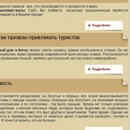
рынок товаров - все, что производится и продается в мире.
шоппинг-молы
США, Вы поймете, насколько ограниченным является
рмаркета в Вашем городе!
Подробнее
ае призван привлекать туристов
ый дом в Китае
можно смело назвать самым необычным в стране. Он же
 наиболее ярких примеров современной архитектуры в мире. Располагается
ь провинции Аньхой, являясь центральной частью нового микрорайона.
Подробнее
мость
становится разделение на богатых и бедных, все яснее вырисовываются
тивы у народа нашей страны. Олигархи все богатеют, не принимая всерьез
о положению и по состоянию - так было раньше. Теперь не только олигархи
одобным, а многие обычные люди, которые были бедными, но, поднявшись
ыли тех, кто им помог, кто был другом и защитником. Такое время. Однако не
 есть и примеры, которые от нажитых денег становятся наоборот, теплее и
 И хочется верить, что их больше.