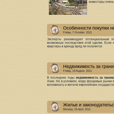
инвесторы очень
Особенности покупки н
Friday, 7 October. 2011
Эксперты рекомендуют потенциальным 
возможные последствия этой сделки. Если н
квартиры в аренду вряд ли получится.
Недвижимость за грани
Friday, 19 August. 2011
В последние годы
недвижимость за грани
Азии. Но в условиях, когда фондовые рынки 
вспоминать и жители европейских государств
Жилье и законодательс
Monday, 25 April. 2011