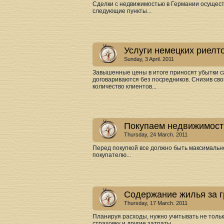
Сделки с недвижимостью в Германии осущест
следующие пункты...
Услуги немецких риелт
Sunday, 3 April. 2011
Завышенные цены в итоге приносят убытки с
договариваются без посредников. Снизив сво
количество клиентов...
Покупаем недвижимост
Thursday, 24 March. 2011
Перед покупкой все должно быть максимально
покупателю...
Содержание жилья за г
Thursday, 17 March. 2011
Планируя расходы, нужно учитывать не тольк
страховку и другие затраты...