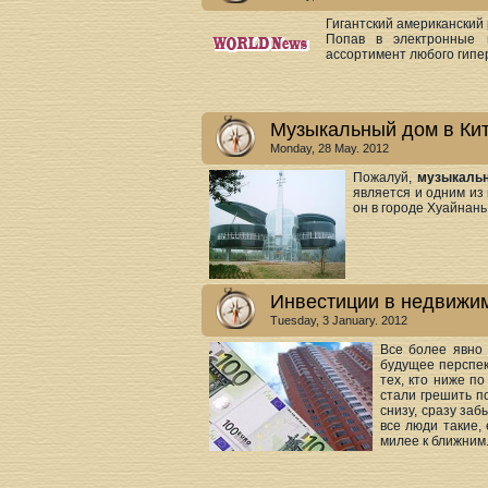
Гигантский американский 
Попав в электронные
ассортимент любого гипе
Музыкальный дом в Кит
Monday, 28 May. 2012
Пожалуй,
музыкальн
является и одним из
он в городе Хуайнан
Инвестиции в недвижи
Tuesday, 3 January. 2012
Все более явно 
будущее перспек
тех, кто ниже п
стали грешить п
снизу, сразу заб
все люди такие,
милее к ближним.