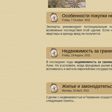
Особенности покупки н
Friday, 7 October. 2011
Эксперты рекомендуют потенциальным 
возможные последствия этой сделки. Если н
квартиры в аренду вряд ли получится.
Недвижимость за грани
Friday, 19 August. 2011
В последние годы
недвижимость за грани
Азии. Но в условиях, когда фондовые рынки 
вспоминать и жители европейских государств
Жилье и законодательс
Monday, 25 April. 2011
Сделки с недвижимостью в Германии осущест
следующие пункты...