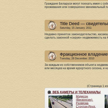
Граждане Беларуси могут поехать имея с соб
проживания или совершенно минимальный пак
Title Deed — свидетель
Saturday, 15 January. 2011
Недавно принятое законодательство, касающ
сделать законной «серую» недвижимость на К
Фракционное владение
Tuesday, 28 December. 2010
За каждым из собственников объекта недвижи
или месяцев на время курортного сезона, и н
(Страница 1 из