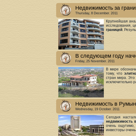
Недвижимость за границ
Thursday, 8 December. 2011
Крупнейшая анал
исследования, ц
границей
. Резу
В следующем году начн
Friday, 25 November. 2011
В мире обознач
тому, что
элитн
стран мира. Это
исключительно р
Недвижимость в Румын
Wednesday, 19 October. 2011
Сегодня настал
недвижимость 
очень ощутимо,
инвесторы очень