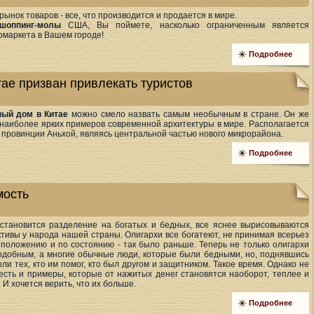
рынок товаров - все, что производится и продается в мире.
шоппинг-молы
США, Вы поймете, насколько ограниченным является
рмаркета в Вашем городе!
Подробнее
ае призван привлекать туристов
ый дом в Китае
можно смело назвать самым необычным в стране. Он же
 наиболее ярких примеров современной архитектуры в мире. Располагается
ь провинции Аньхой, являясь центральной частью нового микрорайона.
Подробнее
мость
становится разделение на богатых и бедных, все яснее вырисовываются
тивы у народа нашей страны. Олигархи все богатеют, не принимая всерьез
о положению и по состоянию - так было раньше. Теперь не только олигархи
одобным, а многие обычные люди, которые были бедными, но, поднявшись
ыли тех, кто им помог, кто был другом и защитником. Такое время. Однако не
 есть и примеры, которые от нажитых денег становятся наоборот, теплее и
 И хочется верить, что их больше.
Подробнее