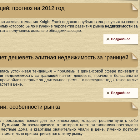
ей: прогноз на 2012 год
итическая компания Knight Frank недавно опубликовала результаты своего
елью которого было изучение перспектив развития рынка
недвижимости за
льтаты получились довольно обнадеживающие.
Подробнее
ет дешеветь элитная недвижимость за границей
илась устойчивая тенденция – проблемы в финансовой сфере приведут к
ая недвижимость за границей
начнет дешеветь, причем, в большинстве
 произойдет впервые за длительное время – в последние годы такое жилье
астет в цене.
Подробнее
ии: особенности рынка
о прекрасное время для тех инвесторов, которые решили купить себе
в Румынии
. За время кризиса, от которого местная экономика пострадала
 местные дома и квартиры значительно упали в цене. Именно поэтому
 внимательно присматриваются к этому рынку.