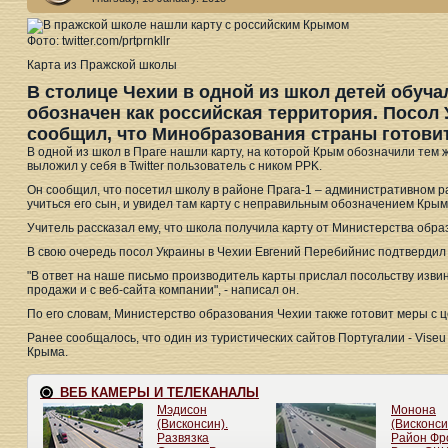
Фото: twitter.com/prtprnkllr
Карта из Пражской школы
В столице Чехии в одной из школ детей обуча
обозначен как российская территория. Посол
сообщил, что Минобразования страны готовит
В одной из школ в Праге нашли карту, на которой Крым обозначили тем 
выложил у себя в Twitter пользователь с ником PPK.
Он сообщил, что посетил школу в районе Прага-1 – административном ра
учиться его сын, и увидел там карту с неправильным обозначением Крым
Учитель рассказал ему, что школа получила карту от Министерства обра
В свою очередь посол Украины в Чехии Евгений Перебийнис подтвердил 
"В ответ на наше письмо производитель карты прислал посольству изви
продажи и с веб-сайта компании", - написал он.
По его словам, Министерство образования Чехии также готовит меры с ц
Ранее сообщалось, что один из туристических сайтов Португалии - Vise
Крыма.