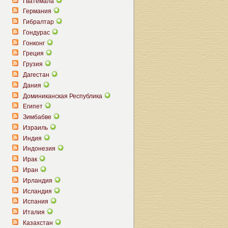
Гватемала
Германия
Гибралтар
Гондурас
Гонконг
Греция
Грузия
Дагестан
Дания
Доминиканская Республика
Египет
Зимбабве
Израиль
Индия
Индонезия
Ирак
Иран
Ирландия
Исландия
Испания
Италия
Казахстан