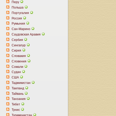
Перу
Польша
Португалия
Россия
Румыния
Сан-Марино
Саудовская Аравия
Сербия
Сингапур
Сирия
Словакия
Словения
Сомали
Судан
США
Таджикистан
Таиланд
Тайвань
Танзания
Тибет
Тунис
Туркменистан