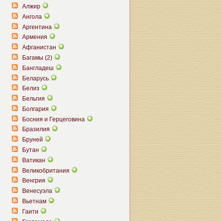
Алжир
Ангола
Аргентина
Армения
Афганистан
Багамы (2)
Бангладеш
Беларусь
Белиз
Бельгия
Болгария
Босния и Герцеговина
Бразилия
Бруней
Бутан
Ватикан
Великобритания
Венгрия
Венесуэла
Вьетнам
Гаити