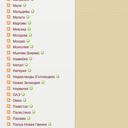
Мали
Мальдивы
Мальта
Марокко
Мексика
Молдова
Монако
Монголия
Мьянма (Бирма)
Намибия
Непал
Нигерия
Нидерланды (Голландия)
Новая Зеландия
Норвегия
ОАЭ
Оман
Пакистан
Палестина
Панама
Папуа-Новая Гвинея