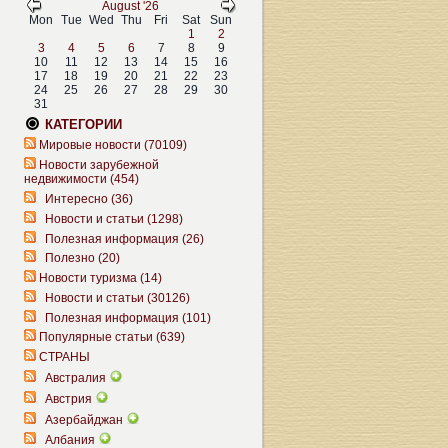
August '26
Mon
Tue
Wed
Thu
Fri
Sat
Sun
1
2
3
4
5
6
7
8
9
10
11
12
13
14
15
16
17
18
19
20
21
22
23
24
25
26
27
28
29
30
31
КАТЕГОРИИ
Мировые новости (70109)
Новости зарубежной
недвижимости (454)
Интересно (36)
Новости и статьи (1298)
Полезная информация (26)
Полезно (20)
Новости туризма (14)
Новости и статьи (30126)
Полезная информация (101)
Популярные статьи (639)
СТРАНЫ
Австралия
Австрия
Азербайджан
Албания