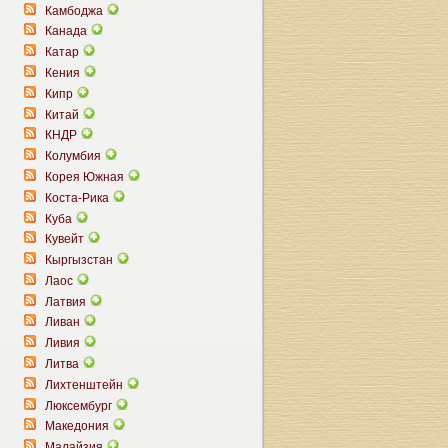
Камбоджа
Канада
Катар
Кения
Кипр
Китай
КНДР
Колумбия
Корея Южная
Коста-Рика
Куба
Кувейт
Кыргызстан
Лаос
Латвия
Ливан
Ливия
Литва
Лихтенштейн
Люксембург
Македония
Малайзия