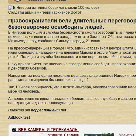
Солдаты армии Нигерии (архивное фото)
Правоохранители вели длительные переговор
безоговорочно освободить людей.
В Нигерии полиция и службы безопасности смогли освободить из плена 
похищенных в июне в северо-западном штате Замфара. Об этом сказал
Мохаммед Шеху, сообщает Синьхуа в среду, 21 июля.
На пресс-конференции в городе Гусо, административном центре штата З
июня совершила нападение на деревню Манава в округе Мару и похитил
детей. Полиция и службы безопасности вели переговоры с боевиками, п
Шеху призвал местное население своевременно сообщать правоохрани
и действиях боевиков.
Напомним, за последние несколько месяцев в ряде районов Нигерии про
ранению и похищению большого числа людей.
Так, 10 июля сообщалось, что в штате Замфара, боевики совершили набе
мере 43 человека.
А в конце июня во время нападения боевиков на военную базу в северо-
нападающих и двое военнослужащих.
Новости от
Корреспондент.net
.
Adblock test