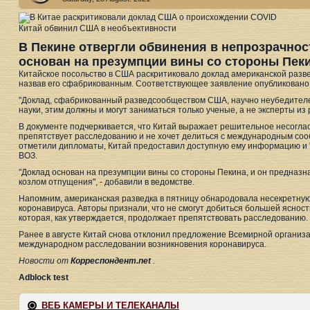
Китай обвинил США в необъективности
В Пекине отвергли обвинения в непрозрачност
основан на презумпции вины со стороны Пеки
Китайское посольство в США раскритиковало доклад американской разв
назвав его сфабрикованным. Соответствующее заявление опубликовано 
"Доклад, сфабрикованный разведсообществом США, научно неубедител
науки, этим должны и могут заниматься только ученые, а не эксперты из 
В документе подчеркивается, что Китай выражает решительное несоглас
препятствует расследованию и не хочет делиться с международным со
отметили дипломаты, Китай предоставил доступную ему информацию и "
ВОЗ.
"Доклад основан на презумпции вины со стороны Пекина, и он предназна
козлом отпущения", - добавили в ведомстве.
Напомним, американская разведка в пятницу обнародовала несекретну
коронавируса. Авторы признали, что не смогут добиться большей ясност
которая, как утверждается, продолжает препятствовать расследованию.
Ранее в августе Китай снова отклонил предложение Всемирной организ
международном расследовании возникновения коронавируса.
Новости от
Корреспондент.net
.
Adblock test