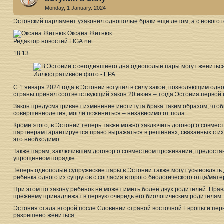
Monday, 1 January. 2024
Эстонский парламент узаконил однополые браки еще летом, а с нового г
Оксана Житнюк
Редактор новостей LIGA.net
18:13
Иллюстративное фото - ЕРА
С 1 января 2024 года в Эстонии вступил в силу закон, позволяющим одн
страны принял соответствующий закон 20 июня – тогда Эстония первой
Закон предусматривает изменение института брака таким образом, что
совершеннолетия, могли пожениться – независимо от пола.
Кроме этого, в Эстонии теперь также можно заключить договор о совме
партнерам гарантируется право выражаться в решениях, связанных с их 
это необходимо.
Также парам, заключившим договор о совместном проживании, предостав
упрощенном порядке.
Теперь однополые супружеские пары в Эстонии также могут усыновлять 
ребенка одного из супругов с согласия второго биологического отца/мате
При этом по закону ребенок не может иметь более двух родителей. Прав
прежнему принадлежат в первую очередь его биологическим родителям.
Эстония стала второй после Словении страной восточной Европы и перв
разрешено жениться.