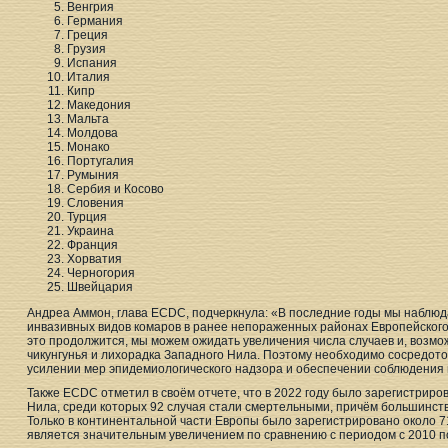
Венгрия
Германия
Греция
Грузия
Испания
Италия
Кипр
Македония
Мальта
Молдова
Монако
Португалия
Румыния
Сербия и Косово
Словения
Турция
Украина
Франция
Хорватия
Черногория
Швейцария
Андреа Аммон, глава ECDC, подчеркнула: «В последние годы мы наблю
инвазивных видов комаров в ранее непораженных районах Европейского
это продолжится, мы можем ожидать увеличения числа случаев и, возможн
чикунгунья и лихорадка Западного Нила. Поэтому необходимо сосредото
усилении мер эпидемиологического надзора и обеспечении соблюдения
Также ECDC отметил в своём отчете, что в 2022 году было зарегистриро
Нила, среди которых 92 случая стали смертельными, причём большинств
Только в континентальной части Европы было зарегистрировано около 71
является значительным увеличением по сравнению с периодом с 2010 по