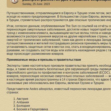
Sunday, 25 June. 2023
Путешественникам, отправляющимся в Европу и Турцию этим летом, экс
исходя из нового предупреждения. В большинстве стран Европы, включ
в Турции, стремительно распространяются две опасные тропические и
Итак, согласно данным, опубликованным The Sun со ссылкой на отчёты 
переносящие смертельные заболевания, достигли новых территорий ко
тренд с изменением климата, вызывающим частые волны тепла и навод
возможности распространения вирусов на другие европейские страны, ч
смертей от тропических заболеваний, таких как денге и лихорадка Запад
путешественников и жителей пострадавших регионов принимать меры п
устанавливать защитные сетки в местах сна, спать в кондиционирован
рукавами, не создавать застои воды или избегать нахождения рядом с т
воде происходит размножение комаров.
Принимаемые меры и призывы к правительствам
Эксперты также настоятельно призвали правительства принять необхо
воды, а также использовать безопасные для окружающей среды ларвици
Европейского центра по профилактике и контролю заболеваний (ECDC), 
комаров, переносящие несколько смертельно опасных заболеваний — жё
в настоящее время распространены в 14 странах Евросоюза, что вдвое бо
насекомые уже обосновались вне Европы, включая Грузию и Турцию.
Представители Aedes albopictus, известный переносчик лихорадки денг
странах:
Австрия
Албания
Болгария
Босния и Герцеговина