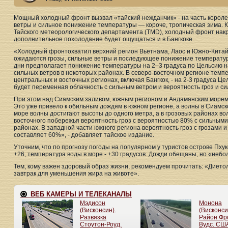
Мощный холодный фронт вызвал «тайский нежданчик» - на часть корол
ветры и сильное понижение температуры — короче, тропическая зима. К
Тайского метеорологического департамента (TMD), холодный фронт накр
дополнительное похолодание будет ощущаться и в Бангкоке.
«Холодный фронтохватил верхний регион Вьетнама, Лаос и Южно-Китайс
ожидаются грозы, сильные ветры и последующее понижение температур
дни предполагает понижение температуры на 2–3 градуса по Цельсию на
сильных ветров в некоторых районах. В северо-восточном регионе темпер
центральных и восточных регионах, включая Бангкок, - на 2-3 градуса Ц
будет переменная облачность с сильным ветром и вероятность гроз и сил
При этом над Сиамским заливом, южным регионом и Андаманским морем 
Это уже привело к обильным дождям в южном регионе, а волны в Сиамск
море волны достигают высоты до одного метра, а в грозовых районах во
восточного побережья вероятность гроз с вероятностью 80% с сильным
районах. В западной части южного региона вероятность гроз с грозами
составляет 60%», - добавляет тайское издание.
Уточним, что по прогнозу погоды на популярном у туристов острове Пхуке
+26, температура воды в море - +30 градусов. Дожди обещаны, но «небо
Тем, кому важен здоровый образ жизни, рекомендуем прочитать: «Диет
завтрак для уменьшения жира на животе».