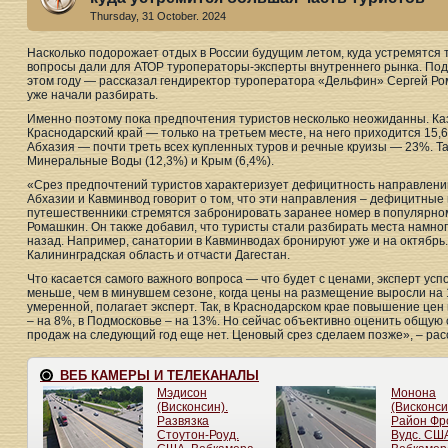
Thursday, 31 October. 2024
Насколько подорожает отдых в России будущим летом, куда устремятся т
вопросы дали для АТОР туроператоры-эксперты внутреннего рынка. По
этом году — рассказал гендиректор туроператора «Дельфин» Сергей Р
уже начали разбирать.
Именно поэтому пока предпочтения туристов несколько неожиданны. К
Краснодарский край — только на третьем месте, на него приходится 15,
Абхазия — почти треть всех купленных туров и речные круизы — 23%. Та
Минеральные Воды (12,3%) и Крым (6,4%).
«Срез предпочтений туристов характеризует дефицитность направлений
Абхазии и Кавминвод говорит о том, что эти направления – дефицитные
путешественники стремятся забронировать заранее номер в популярном
Ромашкин. Он также добавил, что туристы стали разбирать места намног
назад. Например, санатории в Кавминводах бронируют уже и на октябрь.
Калининградская область и отчасти Дагестан.
Что касается самого важного вопроса — что будет с ценами, эксперт ус
меньше, чем в минувшем сезоне, когда цены на размещение выросли на 
умеренной, полагает эксперт. Так, в Краснодарском крае повышение цен
– на 8%, в Подмосковье – на 13%. Но сейчас объективно оценить общую 
продаж на следующий год еще нет. Ценовый срез сделаем позже», – ра