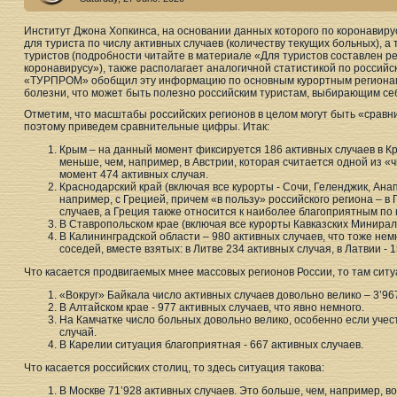
Институт Джона Хопкинса, на основании данных которого по коронавиру
для туриста по числу активных случаев (количеству текущих больных), 
туристов (подробности читайте в материале «Для туристов составлен р
коронавирусу»), также располагает аналогичной статистикой по россий
«ТУРПРОМ» обобщил эту информацию по основным курортным регионам Р
болезни, что может быть полезно российским туристам, выбирающим се
Отметим, что масштабы российских регионов в целом могут быть «сравн
поэтому приведем сравнительные цифры. Итак:
Крым – на данный момент фиксируется 186 активных случаев в Кр
меньше, чем, например, в Австрии, которая считается одной из «
момент 474 активных случая.
Краснодарский край (включая все курорты - Сочи, Геленджик, Анапа
например, с Грецией, причем «в пользу» российского региона – в
случаев, а Греция также относится к наиболее благоприятным по
В Ставропольском крае (включая все курорты Кавказских Минираль
В Калининградской области – 980 активных случаев, что тоже нем
соседей, вместе взятых: в Литве 234 активных случая, в Латвии - 15
Что касается продвигаемых мнее массовых регионов России, то там сит
«Вокруг» Байкала число активных случаев довольно велико – 3’967
В Алтайском крае - 977 активных случаев, что явно немного.
На Камчатке число больных довольно велико, особенно если учес
случай.
В Карелии ситуация благоприятная - 667 активных случаев.
Что касается российских столиц, то здесь ситуация такова:
В Москве 71’928 активных случаев. Это больше, чем, например, во