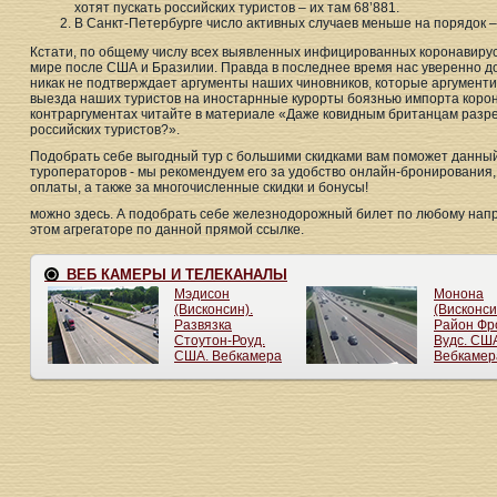
хотят пускать российских туристов – их там 68’881.
В Санкт-Петербурге число активных случаев меньше на порядок – 
Кстати, по общему числу всех выявленных инфицированных коронавирусо
мире после США и Бразилии. Правда в последнее время нас уверенно дог
никак не подтверждает аргументы наших чиновников, которые аргумент
выезда наших туристов на иностарнные курорты боязнью импорта корон
контраргументах читайте в материале «Даже ковидным британцам разре
российских туристов?».
Подобрать себе выгодный тур с большими скидками вам поможет данный 
туроператоров - мы рекомендуем его за удобство онлайн-бронирования
оплаты, а также за многочисленные скидки и бонусы!
можно здесь. А подобрать себе железнодорожный билет по любому напр
этом агрегаторе по данной прямой ссылке.