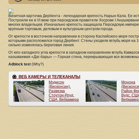
Визитная карточка Дербента - легендарная крепость Нарын-Кала. Ее ис
Построили ее в VI веке при персидском правителе Хосрове I Ануширване
многих владельцев. Изначально крепость защищала Персидскую империю 
крупным торговым, деловым и культурным центром города.
От крепости в восточном направлении в сторону Каспийского моря пост
которыми расположился город Дербент. Стены уходили вглубь моря на 100
сильно изменялась береговая линия.
От юго-западного угла крепости в западном направлении вглубь Кавказск
называемая «Даг-бары» — Горная стена, перекрывающая все возможные 
Adblock test
(Why?)