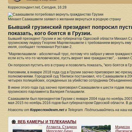
Корреспондент.net, Сегодня, 16:28
Михаил Саакашвили заявил о желании вернуться в родную страну
Бывший грузинский президент попросил пусти
показать, кого боятся в Грузии.
Бывший президент Грузии и экс-губернатор Одесской области Михаил 
грузинскому лидеру Георгию Маргвелашвили с требованием вернуть ему 
июля, сообщает телеканал Рустави-2.
"Маргвелашвили - абсолютный трус, потому что забрал у меня гражданст
если есть что-то человеческое, пусть вернет мне гражданство", - заявил
Он попросил пустить его в страну и позволить показать, "кого боятся в Гр
Напомним, в январе 2018 года суд в Грузии заочно приговорил экс-през
полномочиями. Городской суд Тбилиси постановил, что Саакашвили в 20
четырех полицейских, осужденных за убийство сотрудника Объединенно
В июне этого года суд заочно приговорил Саакашвили к шести годам ли
грузинского парламента Валерия Гелашвили.
Саакашвили был президентом Грузии с января 2004 года по ноябрь 2007-г
мая 2015 по ноябрь 2016 годов был губернатором Одесской области. В д
Новости от
Корреспондент.net
в Telegram. Подписывайтесь на наш кана