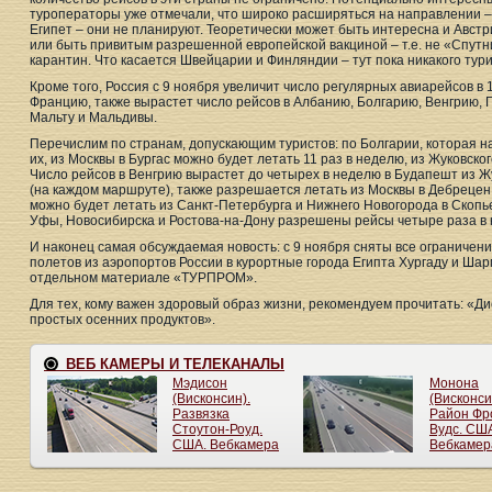
туроператоры уже отмечали, что широко расширяться на направлении –
Египет – они не планируют. Теоретически может быть интересна и Австр
или быть привитым разрешенной европейской вакциной – т.е. не «Спут
карантин. Что касается Швейцарии и Финляндии – тут пока никакого тур
Кроме того, Россия с 9 ноября увеличит число регулярных авиарейсов в
Францию, также вырастет число рейсов в Албанию, Болгарию, Венгрию, 
Мальту и Мальдивы.
Перечислим по странам, допускающим туристов: по Болгарии, которая н
их, из Москвы в Бургас можно будет летать 11 раз в неделю, из Жуковског
Число рейсов в Венгрию вырастет до четырех в неделю в Будапешт из Жук
(на каждом маршруте), также разрешается летать из Москвы в Дебреце
можно будет летать из Санкт-Петербурга и Нижнего Новогорода в Скопье
Уфы, Новосибирска и Ростова-на-Дону разрешены рейсы четыре раза в
И наконец самая обсуждаемая новость: с 9 ноября сняты все ограничен
полетов из аэропортов России в курортные города Египта Хургаду и Ша
отдельном материале «ТУРПРОМ».
Для тех, кому важен здоровый образ жизни, рекомендуем прочитать: «Ди
простых осенних продуктов».