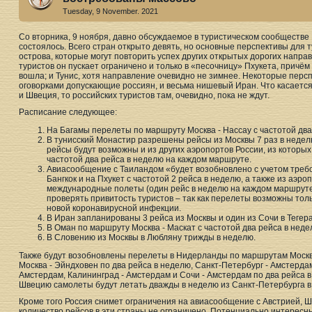
Tuesday, 9 November. 2021
Со вторника, 9 ноября, давно обсуждаемое в туристическом сообществе
состоялось. Всего стран открыто девять, но основные перспективы для 
острова, которые могут повторить успех других открытых дорогих напра
туристов он пускает ограничено и только в «песочницу» Пхукета, причём
вошла; и Тунис, хотя направление очевидно не зимнее. Некоторые перс
оговорками допускающие россиян, и весьма нишевый Иран. Что касается
и Швеция, то российских туристов там, очевидно, пока не ждут.
Расписание следующее:
На Багамы перелеты по маршруту Москва - Нассау с частотой два
В тунисский Монастир разрешены рейсы из Москвы 7 раз в неделю
рейсы будут возможны и из других аэропортов России, из котор
частотой два рейса в неделю на каждом маршруте.
Авиасообщение с Таиландом «будет возобновлено с учетом треб
Бангкок и на Пхукет с частотой 2 рейса в неделю, а также из аэр
международные полеты (один рейс в неделю на каждом маршруте)
проверять привитость туристов – так как перелеты возможны тол
новой коронавирусной инфекции.
В Иран запланированы 3 рейса из Москвы и один из Сочи в Тегера
В Оман по маршруту Москва - Маскат с частотой два рейса в неде
В Словению из Москвы в Любляну трижды в неделю.
Также будут возобновлены перелеты в Нидерланды по маршрутам Москва
Москва - Эйндховен по два рейса в неделю, Санкт-Петербург - Амстердам
Амстердам, Калининград - Амстердам и Сочи - Амстердам по два рейса 
Швецию самолеты будут летать дважды в неделю из Санкт-Петербурга в Б
Кроме того Россия снимет ограничения на авиасообщение с Австрией, Ш
количество рейсов в эти страны не ограничено. Потенциально интересн