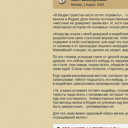
Monday, 1 August. 2022
«В Индии туристов часто хотят отравить», -
канале в Яндекс.Дзен блогер-путешественник. 
«местные не доверяют своим же». И, хотя сам
пересказал истории об основных «зонах риск
«Когда мы ехали с моей девушкой в индийско
разработали свою стратегию воровства: тебя
содержит в себе снотворное, или ещё что по
от начинки и от пропорции лишнего ингредие
ближайшей станции, но далеко не уходит, жде
По его словам, услышав такое от друзей-инди
думали, что сейчас нам кто-нибудь из окруж
не стали, тем самым, скорее всего, обидели 
нами едой. Спали тоже полуспя, старались де
Ещё одним рискованным местом, согласно пр
забегаловки. «Могут подсыпать что-нибудь, и
в индийских забегаловках непривычному турис
«То, в каких условиях готовят индийцы, голы
туристы чаще всего с непривычки, которые тян
яда или снотворного. Элементарные бактерии 
три месяца жизни в Индии ел уличную еду все
быть аккуратным», - резюмировал он.
Для тех, кому важен здоровый образ жизни, 
отращивания волос».