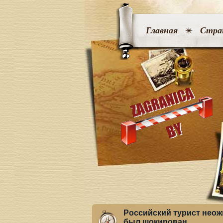
Главная
Стра
Российский турист неожи
был шокирован