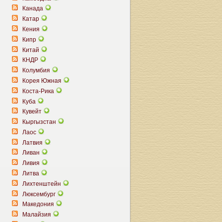
Канада
Катар
Кения
Кипр
Китай
КНДР
Колумбия
Корея Южная
Коста-Рика
Куба
Кувейт
Кыргызстан
Лаос
Латвия
Ливан
Ливия
Литва
Лихтенштейн
Люксембург
Македония
Малайзия