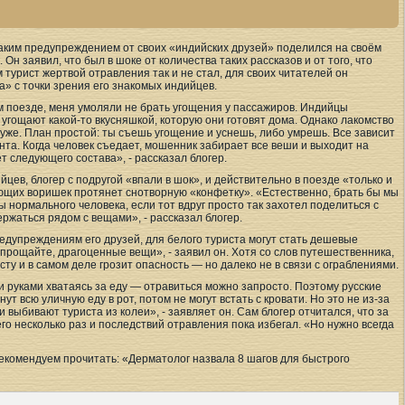
 таким предупреждением от своих «индийских друзей» поделился на своём
Он заявил, что был в шоке от количества таких рассказов и от того, что
 турист жертвой отравления так и не стал, для своих читателей он
а» с точки зрения его знакомых индийцев.
м поезде, меня умоляли не брать угощения у пассажиров. Индийцы
 угощают какой-то вкусняшкой, которую они готовят дома. Однако лакомство
хуже. План простой: ты съешь угощение и уснешь, либо умрешь. Все зависит
нта. Когда человек съедает, мошенник забирает все веши и выходит на
т следующего состава», - рассказал блогер.
йцев, блогер с подругой «впали в шок», и действительно в поезде «только и
ающих воришек протянет снотворную «конфетку». «Естественно, брать бы мы
бы нормального человека, если тот вдруг просто так захотел поделиться с
ржаться рядом с вещами», - рассказал блогер.
едупреждениям его друзей, для белого туриста могут стать дешевые
 прощайте, драгоценные вещи», - заявил он. Хотя со слов путешественника,
ту и в самом деле грозит опасность — но далеко не в связи с ограблениями.
ми руками хватаясь за еду — отравиться можно запросто. Поэтому русские
ут всю уличную еду в рот, потом не могут встать с кровати. Но это не из-за
выбивают туриста из колеи», - заявляет он. Сам блогер отчитался, что за
го несколько раз и последствий отравления пока избегал. «Но нужно всегда
рекомендуем прочитать: «Дерматолог назвала 8 шагов для быстрого