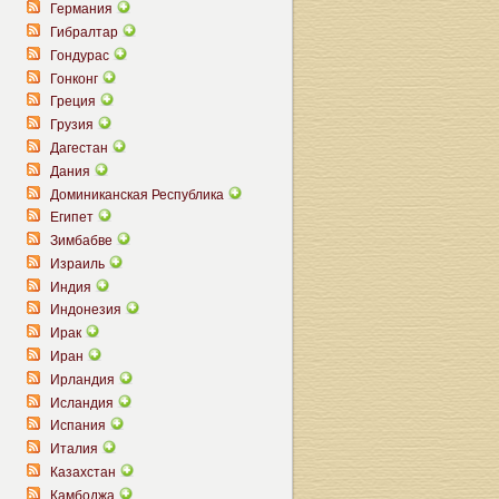
Германия
Гибралтар
Гондурас
Гонконг
Греция
Грузия
Дагестан
Дания
Доминиканская Республика
Египет
Зимбабве
Израиль
Индия
Индонезия
Ирак
Иран
Ирландия
Исландия
Испания
Италия
Казахстан
Камбоджа