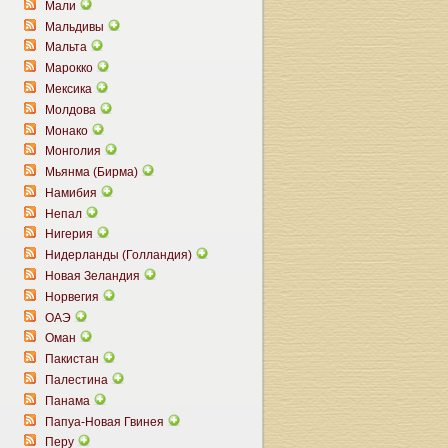
Мали
Мальдивы
Мальта
Марокко
Мексика
Молдова
Монако
Монголия
Мьянма (Бирма)
Намибия
Непал
Нигерия
Нидерланды (Голландия)
Новая Зеландия
Норвегия
ОАЭ
Оман
Пакистан
Палестина
Панама
Папуа-Новая Гвинея
Перу