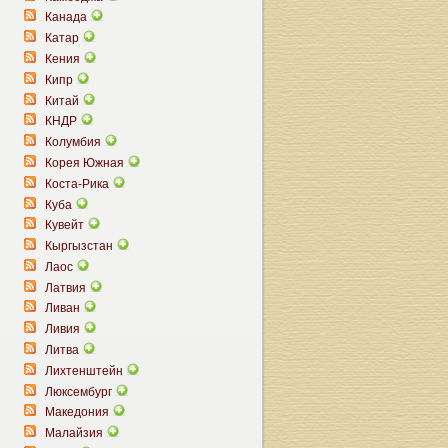
Канада
Катар
Кения
Кипр
Китай
КНДР
Колумбия
Корея Южная
Коста-Рика
Куба
Кувейт
Кыргызстан
Лаос
Латвия
Ливан
Ливия
Литва
Лихтенштейн
Люксембург
Македония
Малайзия