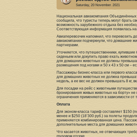
Saturday, 20 November. 2021
Национальная авиакомпания Объединённых Ар
сообщила, что туристы теперь могут брать св
возможность зарубежного отдыха без необхо
Соответствующая информация появилась на
Авиаперевозчик напомнил, что перевозить до
авиакомпании подчеркнули, что домашние жи
партнерами.
Уточняется, что путешественники, купившие б
сиденьем или докупить право ехать животному
для домашних животных не должны превышать 
размещения под ногами и 50 х 43 х 50 см – е
Пассажиры бизнес-класса или первого класса
для домашних животных не должна превышать 
недель, а ее вес не должен превышать 8 кг, в
Для посадки на рейс с животными путешеств
бронирования живых животных на борту» не 
ограничения применяются в зависимости от то
Оплата
Для эконом-класса тариф составляет $150 (по
менее и $250 (18’300 руб.) за полеты продо
применяется комбинированная цена. Пассажи
дополнительные места для домашних живот
Что касается животных, не отвечающих требо
грузовом отсеке.