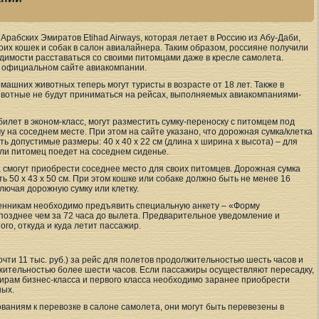
абских Эмиратов Etihad Airways, которая летает в Россию из Абу-Даби,
оих кошек и собак в салон авиалайнера. Таким образом, россияне получили
димости расставаться со своими питомцами даже в кресле самолета.
 официальном сайте авиакомпании.
машних животных теперь могут туристы в возрасте от 18 лет. Также в
вотные не будут приниматься на рейсах, выполняемых авиакомпаниями-
илет в эконом-класс, могут разместить сумку-переноску с питомцем под
 на соседнем месте. При этом на сайте указано, что дорожная сумка/клетка
допустимые размеры: 40 х 40 х 22 см (длина х ширина х высота) – для
сли питомец поедет на соседнем сиденье.
 смогут приобрести соседнее место для своих питомцев. Дорожная сумка
50 х 43 х 50 см. При этом кошке или собаке должно быть не менее 16
ключая дорожную сумку или клетку.
енникам необходимо предъявить специальную анкету – «Форму
позднее чем за 72 часа до вылета. Предварительное уведомление и
го, откуда и куда летит пассажир.
чти 11 тыс. руб.) за рейс для полетов продолжительностью шесть часов и
лжительностью более шести часов. Если пассажиры осуществляют пересадку,
рам бизнес-класса и первого класса необходимо заранее приобрести
ных.
ваниям к перевозке в салоне самолета, они могут быть перевезены в