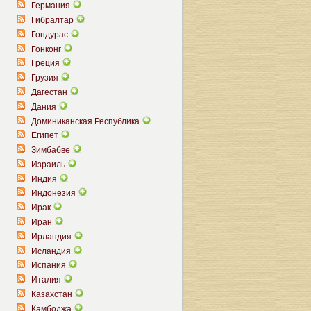
Германия
Гибралтар
Гондурас
Гонконг
Греция
Грузия
Дагестан
Дания
Доминиканская Республика
Египет
Зимбабве
Израиль
Индия
Индонезия
Ирак
Иран
Ирландия
Исландия
Испания
Италия
Казахстан
Камбоджа