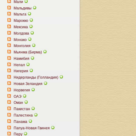
Мали
Мальдивы
Мальта
Марокко
Мексика
Молдова
Монако
Монголия
Мьянма (Бирма)
Намибия
Непал
Нигерия
Нидерланды (Голландия)
Новая Зеландия
Норвегия
ОАЭ
Оман
Пакистан
Палестина
Панама
Папуа-Новая Гвинея
Перу