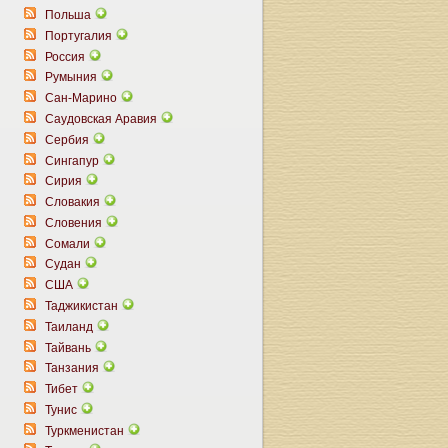
Польша
Португалия
Россия
Румыния
Сан-Марино
Саудовская Аравия
Сербия
Сингапур
Сирия
Словакия
Словения
Сомали
Судан
США
Таджикистан
Таиланд
Тайвань
Танзания
Тибет
Тунис
Туркменистан