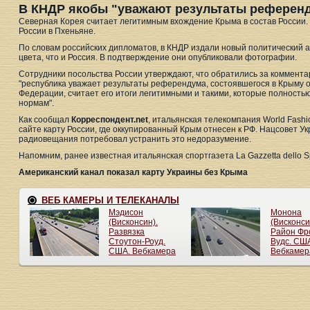
В КНДР якобы "уважают результаты референд
Северная Корея считает легитимным вхождение Крыма в состав России
России в Пхеньяне.
По словам российских дипломатов, в КНДР издали новый политический а
цвета, что и Россия. В подтверждение они опубликовали фотографии.
Сотрудники посольства России утверждают, что обратились за коммента
"республика уважает результаты референдума, состоявшегося в Крыму о
Федерации, считает его итоги легитимными и такими, которые полност
нормам".
Как сообщал
Корреспондент.net
, итальянская телекомпания World Fashi
сайте карту России, где оккупированный Крым отнесен к РФ. Нацсовет У
радиовещания потребовал устранить это недоразумение.
Напомним, ранее известная итальянская спортгазета La Gazzetta dello S
Американский канал показал карту Украины без Крыма