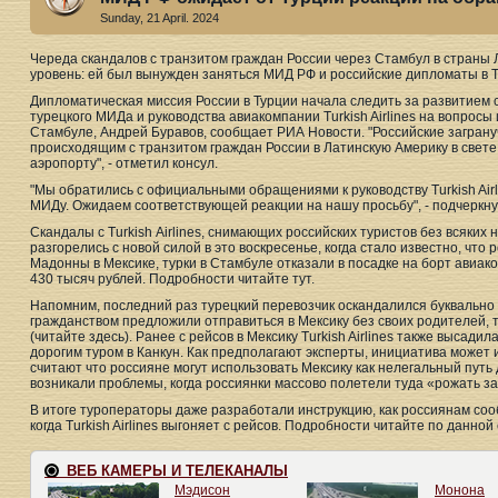
Sunday, 21 April. 2024
Череда скандалов с транзитом граждан России через Стамбул в страны
уровень: ей был вынужден заняться МИД РФ и российские дипломаты в Т
Дипломатическая миссия России в Турции начала следить за развитием 
турецкого МИДа и руководства авиакомпании Turkish Airlines на вопросы
Стамбуле, Андрей Буравов, сообщает РИА Новости. "Российские загран
происходящим с транзитом граждан России в Латинскую Америку в свете
аэропорту", - отметил консул.
"Мы обратились с официальными обращениями к руководству Turkish Airli
МИДу. Ожидаем соответствующей реакции на нашу просьбу", - подчеркну
Скандалы с Turkish Аirlines, снимающих российских туристов без всяких 
разгорелись с новой силой в это воскресенье, когда стало известно, что
Мадонны в Мексике, турки в Стамбуле отказали в посадке на борт авиаком
430 тысяч рублей. Подробности читайте тут.
Напомним, последний раз турецкий перевозчик оскандалился буквально н
гражданством предложили отправиться в Мексику без своих родителей, т
(читайте здесь). Ранее с рейсов в Мексику Turkish Airlines также высади
дорогим туром в Канкун. Как предполагают эксперты, инициатива может 
считают что россияне могут использовать Мексику как нелегальный путь
возникали проблемы, когда россиянки массово полетели туда «рожать за
В итоге туроператоры даже разработали инструкцию, как россиянам соо
когда Turkish Airlines выгоняет с рейсов. Подробности читайте по данной