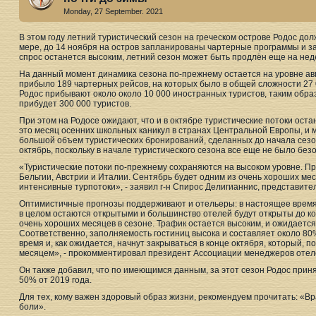
Monday, 27 September. 2021
В этом году летний туристический сезон на греческом острове Родос до
мере, до 14 ноября на остров запланированы чартерные программы и з
спрос останется высоким, летний сезон может быть продлён еще на недел
На данный момент динамика сезона по-прежнему остается на уровне авг
прибыло 189 чартерных рейсов, на которых было в общей сложности 27 0
Родос прибывают около около 10 000 иностранных туристов, таким обра
прибудет 300 000 туристов.
При этом на Родосе ожидают, что и в октябре туристические потоки оста
это месяц осенних школьных каникул в странах Центральной Европы, и м
большой объем туристических бронирований, сделанных до начала сезо
октябрь, поскольку в начале туристического сезона все еще не было без
«Туристические потоки по-прежнему сохраняются на высоком уровне. Пр
Бельгии, Австрии и Италии. Сентябрь будет одним из очень хороших мес
интенсивные турпотоки», - заявил г-н Спирос Делигианнис, представите
Оптимистичные прогнозы поддерживают и отельеры: в настоящее время 
в целом остаются открытыми и большинство отелей будут открыты до ко
очень хороших месяцев в сезоне. Трафик остается высоким, и ожидается
Соответственно, заполняемость гостиниц высока и составляет около 80
время и, как ожидается, начнут закрываться в конце октября, который, 
месяцем», - прокомментировал президент Ассоциации менеджеров отел
Он также добавил, что по имеющимся данным, за этот сезон Родос приня
50% от 2019 года.
Для тех, кому важен здоровый образ жизни, рекомендуем прочитать: «Вр
боли».