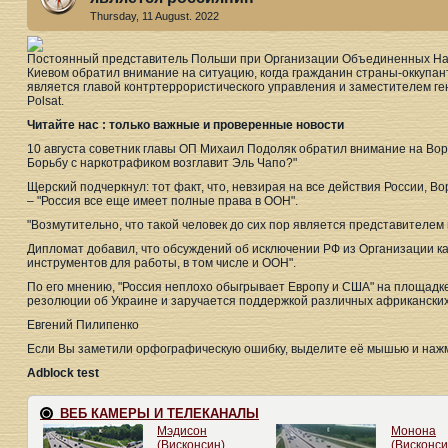
Thursday, 11 August. 2022
Постоянный представитель Польши при Организации Объединенных Н
Киевом обратил внимание на ситуацию, когда гражданин страны-оккупа
является главой контртеррористического управления и заместителем ген
Polsat.
Читайте нас : только важные и проверенные новости
10 августа советник главы ОП Михаил Подоляк обратил внимание на Во
Борьбу с наркотрафиком возглавит Эль Чапо?"
Щерский подчеркнул: тот факт, что, невзирая на все действия России, В
– "Россия все еще имеет полные права в ООН".
"Возмутительно, что такой человек до сих пор является представителем 
Дипломат добавил, что обсуждений об исключении РФ из Организации как 
инструментов для работы, в том числе и ООН".
По его мнению, "Россия неплохо обыгрывает Европу и США" на площадке
резолюции об Украине и заручается поддержкой различных африканских 
Евгений Пилипенко
Если Вы заметили орфографическую ошибку, выделите её мышью и нажми
Adblock test