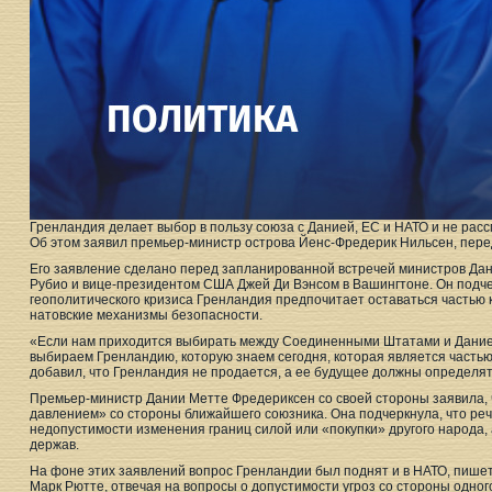
Гренландия делает выбор в пользу союза с Данией, ЕС и НАТО и не ра
Об этом заявил премьер-министр острова Йенс-Фредерик Нильсен, пере
Его заявление сделано перед запланированной встречей министров Да
Рубио и вице-президентом США Джей Ди Вэнсом в Вашингтоне. Он подче
геополитического кризиса Гренландия предпочитает оставаться частью 
натовские механизмы безопасности.
«Если нам приходится выбирать между Соединенными Штатами и Данией
выбираем Гренландию, которую знаем сегодня, которая является частью
добавил, что Гренландия не продается, а ее будущее должны определят
Премьер-министр Дании Метте Фредериксен со своей стороны заявила, 
давлением» со стороны ближайшего союзника. Она подчеркнула, что ре
недопустимости изменения границ силой или «покупки» другого народа, 
держав.
На фоне этих заявлений вопрос Гренландии был поднят и в НАТО, пишет
Марк Рютте, отвечая на вопросы о допустимости угроз со стороны одного