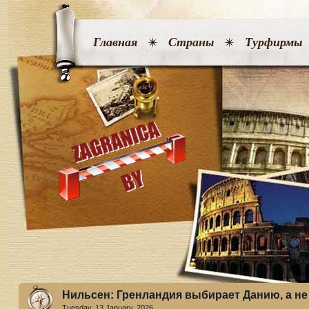
Главная
Страны
Турфирмы
Нильсен: Гренландия выбирает Данию, а н
Tuesday, 13 January. 2026