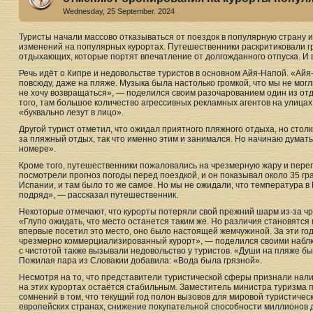
Wednesday, 25 September. 2024
Туристы начали массово отказываться от поездок в популярную страну 
изменений на популярных курортах. Путешественники раскритиковали 
отдыхающих, которые портят впечатление от долгожданного отпуска. И в
Речь идёт о Кипре и недовольстве туристов в основном Айя-Напой. «Ай
повсюду, даже на пляже. Музыка была настолько громкой, что мы не могл
не хочу возвращаться», — поделился своим разочарованием один из отд
того, там большое количество агрессивных рекламных агентов на улицах,
«буквально лезут в лицо».
Другой турист отметил, что ожидал приятного пляжного отдыха, но стол
за пляжный отдых, так что именно этим и занимался. Но начинаю думать
номере».
Кроме того, путешественники пожаловались на чрезмерную жару и пере
посмотрели прогноз погоды перед поездкой, и он показывал около 35 гра
Испании, и там было то же самое. Но мы не ожидали, что температура в 
подряд», — рассказал путешественник.
Некоторые отмечают, что курорты потеряли свой прежний шарм из-за ч
«Глупо ожидать, что место останется таким же. Но различия становятся 
впервые посетил это место, оно было настоящей жемчужиной. За эти го
чрезмерно коммерциализированный курорт», — поделился своими набл
с чистотой также вызывали недовольство у туристов. «Души на пляже б
Пожилая пара из Словакии добавила: «Вода была грязной».
Несмотря на то, что представители туристической сферы признали налич
на этих курортах остаётся стабильным. Заместитель министра туризма 
сомнений в том, что текущий год полон вызовов для мировой туристиче
европейских странах, снижение покупательной способности миллионов д