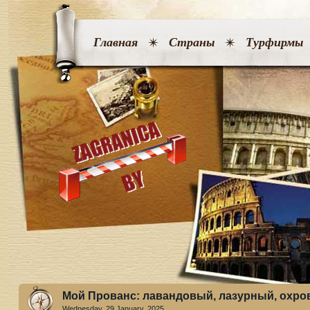
Главная
Страны
Турфирмы
Мой Прованс: лавандовый, лазурный, охр
Wednesday, 29 January. 2025