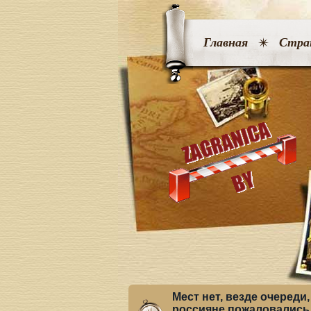
Главная
Стра
Мест нет, везде очеред
россияне пожаловались 