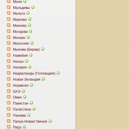
Мали
Мальдивы
Мальта
Марокко
Мексика
Молдова
Монако
Монголия
Мьянма (Бирма)
Намибия
Непал
Нигерия
Нидерланды (Голландия)
Новая Зеландия
Норвегия
ОАЭ
Оман
Пакистан
Палестина
Панама
Папуа-Новая Гвинея
Перу