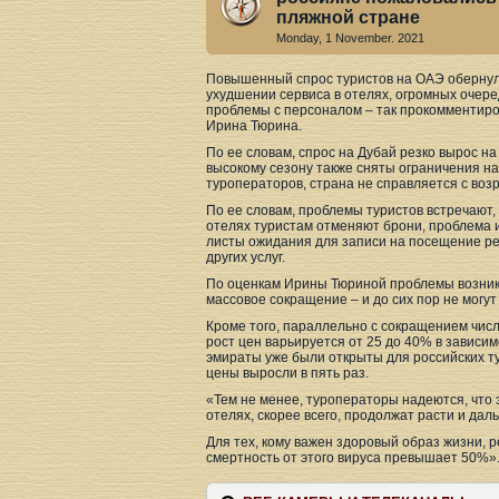
пляжной стране
Monday, 1 November. 2021
Повышенный спрос туристов на ОАЭ обернулс
ухудшении сервиса в отелях, огромных очеред
проблемы с персоналом – так прокомментиро
Ирина Тюрина.
По ее словам, спрос на Дубай резко вырос н
высокому сезону также сняты ограничения на
туроператоров, страна не справляется с воз
По ее словам, проблемы туристов встречают,
отелях туристам отменяют брони, проблема и
листы ожидания для записи на посещение ре
других услуг.
По оценкам Ирины Тюриной проблемы возникаю
массовое сокращение – и до сих пор не могут
Кроме того, параллельно с сокращением числ
рост цен варьируется от 25 до 40% в зависим
эмираты уже были открыты для российских ту
цены выросли в пять раз.
«Тем не менее, туроператоры надеются, что 
отелях, скорее всего, продолжат расти и дал
Для тех, кому важен здоровый образ жизни,
смертность от этого вируса превышает 50%»