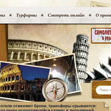
ны
Турфирмы
Смотреть онлайн
О прое
и, отели отменяют брони, трансферы срываются:
на резко испортившийся сервис в популярной