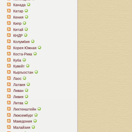
Канада
Катар
Кения
Кипр
Китай
КНДР
Колумбия
Корея Южная
Коста-Рика
Куба
Кувейт
Кыргызстан
Лаос
Латвия
Ливан
Ливия
Литва
Лихтенштейн
Люксембург
Македония
Малайзия