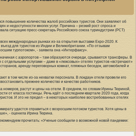
я повышение количества жалоб российских туристов. Они заявляют об
ях и недоступности многих услуг. Причина – резкий рост спроса и
вала ситуацию пресс-секретарь Российского союза туриндустрии (РСТ)
а всех международных рынках из-за открытия выставки Expo-2020. К
 въезд для туристов из Индии и Великобритании. «По отзывам
росшим турпотоком», - заявила она «Интерфаксу».
 начиная с аэропортов – там образуются очереди, срываются трансферы. В
 с отдельными услугами – даже в «люксовых» отелях туристов «встречают»
сторанов, аренду переговорных комнат, пляжных беседок, автомобилей и
т в том числе из-за нехватки персонала. В локдаун отели провели его
 восстановить прежнее количество и качество работников.
а номеров, растут и цены на отели. В среднем, по словам Ирины Тюриной,
ости от класса гостинцы. Речь идёт о последнем квартале 2020 года, когда
ристов. И это не предел – в некоторых наиболее востребованных отелях
эмирату удастся справиться с возросшим потоком туристов. Хотя цены в
ьше», - оценила Ирина Тюрина.
 рекомендуем прочитать: «Ученые сообщили о возможной новой пандемии:
.