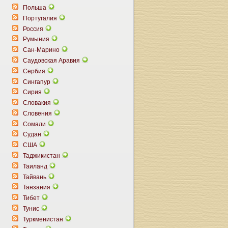
Польша
Португалия
Россия
Румыния
Сан-Марино
Саудовская Аравия
Сербия
Сингапур
Сирия
Словакия
Словения
Сомали
Судан
США
Таджикистан
Таиланд
Тайвань
Танзания
Тибет
Тунис
Туркменистан