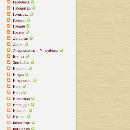
Германия
Гибралтар
Гондурас
Гонконг
Греция
Грузия
Дагестан
Дания
Доминиканская Республика
Египет
Зимбабве
Израиль
Индия
Индонезия
Ирак
Иран
Ирландия
Исландия
Испания
Италия
Казахстан
Камбоджа