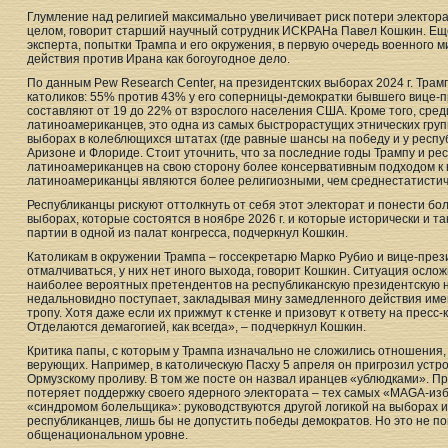
Глумление над религией максимально увеличивает риск потери электора
целом, говорит старший научный сотрудник ИСКРАНа Павел Кошкин. Ещ
эксперта, попытки Трампа и его окружения, в первую очередь военного 
действия против Ирана как богоугодное дело.
По данным Pew Research Center, на президентских выборах 2024 г. Тра
католиков: 55% против 43% у его соперницы-демократки бывшего вице-
составляют от 19 до 22% от взрослого населения США. Кроме того, сред
латиноамериканцев, это одна из самых быстрорастущих этнических груп
выборах в колеблющихся штатах (где равные шансы на победу и у республ
Аризоне и Флориде. Стоит уточнить, что за последние годы Трампу и ре
латиноамериканцев на свою сторону более консервативным подходом к в
латиноамериканцы являются более религиозными, чем среднестатистич
Республиканцы рискуют оттолкнуть от себя этот электорат и понести б
выборах, которые состоятся в ноябре 2026 г. и которые исторически и 
партии в одной из палат конгресса, подчеркнул Кошкин.
Католикам в окружении Трампа – госсекретарю Марко Рубио и вице-през
отмалчиваться, у них нет иного выхода, говорит Кошкин. Ситуация осложн
наиболее вероятных претендентов на республиканскую президентскую но
недальновидно поступает, закладывая мину замедленного действия имен
тропу. Хотя даже если их прижмут к стенке и призовут к ответу на пресс
Отделаются демагогией, как всегда», – подчеркнул Кошкин.
Критика папы, с которым у Трампа изначально не сложились отношения,
верующих. Например, в католическую Пасху 5 апреля он пригрозил устрои
Ормузскому проливу. В том же посте он назвал иранцев «ублюдками». Пр
потеряет поддержку своего ядерного электората – тех самых «MAGA-из
«синдромом болельщика»: руководствуются другой логикой на выборах и 
республиканцев, лишь бы не допустить победы демократов. Но это не п
общенациональном уровне.