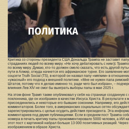
Критика со стороны президента США Дональда Трампа не заставит папу 
страданиях людей по всему миру. «Не хочу дебатировать с ним [с Трампо
по всему миру. Думаю, кто-то должен смело сказать, что есть другой пут
пути в Алжир, откуда начнется его африканское турне. Его заявление мо
соцсети Truth Social (TS), в которой он назвал папу «мягким» в отношен
«ужасный» его подход к внешней политике. «Мне не нужен папа римски
Штатов, потому что я делаю именно то, ради чего был избран», – подчерк
влияния Лев XIV не смог бы выиграть выборы папы в мае 2025 г.
На этом фоне Трамп также опубликовал у себя на странице созданную 
поклонника, где он изображен в качестве Иисуса Христа. В результате 
присоединились и некоторые его бывшие союзники. Например, его дейс
комментаторов. Более того, в американских социальных сетях обсуждае
зарегистрировались с целью осудить действия президента. Эта информ
комментариев под двумя публикациями. Если в среднем пост Трампа соб
номера в печать критику папы прокомментировало 5000 человек, а ИИ-ка
этот пост с картинкой набрал больше 13 000 позитивных реакций. Через
изображением в образе Христа.