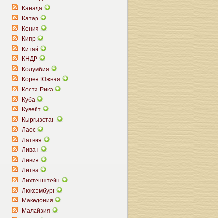
Канада
Катар
Кения
Кипр
Китай
КНДР
Колумбия
Корея Южная
Коста-Рика
Куба
Кувейт
Кыргызстан
Лаос
Латвия
Ливан
Ливия
Литва
Лихтенштейн
Люксембург
Македония
Малайзия