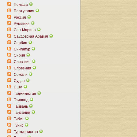
Польша
Португалия
Россия
Румыния
Сан-Марино
Саудовская Аравия
Сербия
Сингапур
Сирия
Словакия
Словения
Сомали
Судан
США
Таджикистан
Таиланд
Тайвань
Танзания
Тибет
Тунис
Туркменистан