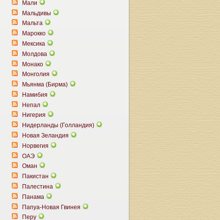
Мали
Мальдивы
Мальта
Марокко
Мексика
Молдова
Монако
Монголия
Мьянма (Бирма)
Намибия
Непал
Нигерия
Нидерланды (Голландия)
Новая Зеландия
Норвегия
ОАЭ
Оман
Пакистан
Палестина
Панама
Папуа-Новая Гвинея
Перу