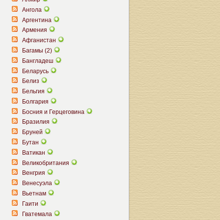
Ангола
Аргентина
Армения
Афганистан
Багамы (2)
Бангладеш
Беларусь
Белиз
Бельгия
Болгария
Босния и Герцеговина
Бразилия
Бруней
Бутан
Ватикан
Великобритания
Венгрия
Венесуэла
Вьетнам
Гаити
Гватемала