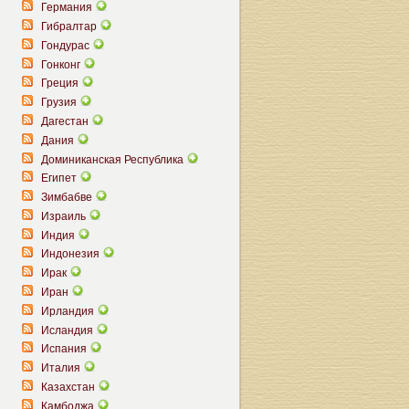
Германия
Гибралтар
Гондурас
Гонконг
Греция
Грузия
Дагестан
Дания
Доминиканская Республика
Египет
Зимбабве
Израиль
Индия
Индонезия
Ирак
Иран
Ирландия
Исландия
Испания
Италия
Казахстан
Камбоджа