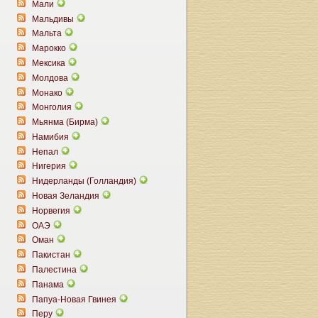
Мали
Мальдивы
Мальта
Марокко
Мексика
Молдова
Монако
Монголия
Мьянма (Бирма)
Намибия
Непал
Нигерия
Нидерланды (Голландия)
Новая Зеландия
Норвегия
ОАЭ
Оман
Пакистан
Палестина
Панама
Папуа-Новая Гвинея
Перу