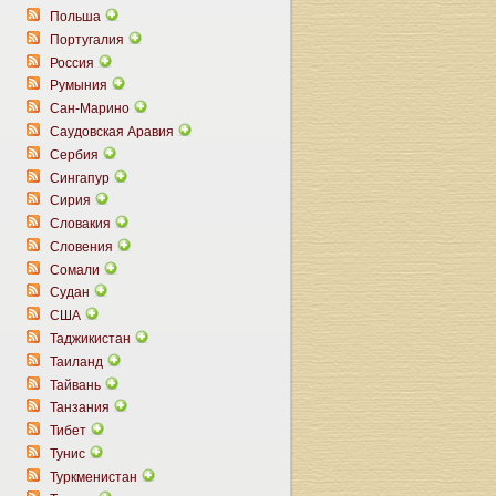
Польша
Португалия
Россия
Румыния
Сан-Марино
Саудовская Аравия
Сербия
Сингапур
Сирия
Словакия
Словения
Сомали
Судан
США
Таджикистан
Таиланд
Тайвань
Танзания
Тибет
Тунис
Туркменистан