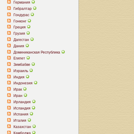
Германия
Гибралтар
Гондурас
Гонконг
Греция
Грузия
Дагестан
Дания
Доминиканская Республика
Египет
Зимбабве
Израиль
Индия
Индонезия
Ирак
Иран
Ирландия
Исландия
Испания
Италия
Казахстан
Камбоджа