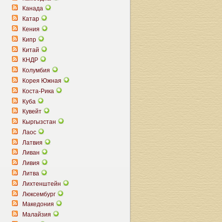
Канада
Катар
Кения
Кипр
Китай
КНДР
Колумбия
Корея Южная
Коста-Рика
Куба
Кувейт
Кыргызстан
Лаос
Латвия
Ливан
Ливия
Литва
Лихтенштейн
Люксембург
Македония
Малайзия