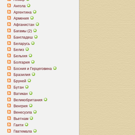
Ангола
Аргентина
Армения
Афганистан
Багамы (2)
Бангладеш
Беларусь
Белиз
Бельгия
Болгария
Босния и Герцеговина
Бразилия
Бруней
Бутан
Ватикан
Великобритания
Венгрия
Венесуэла
Вьетнам
Гаити
Гватемала