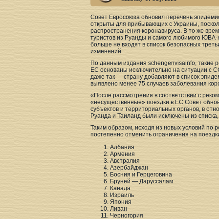
Совет Евросоюза обновил перечень эпидемио
открыты для прибывающих с Украины, посколь
распространения коронавируса. В то же врем
туристов из Руанды и самого любимого ЮВА-н
больше не входят в список безопасных третьи
изменений.
По данным издания schengenvisainfo, такие 
ЕС основаны исключительно на ситуации с CO
даже так — страну добавляют в список эпиде
выявлено менее 75 случаев заболевания кор
«После рассмотрения в соответствии с реко
«несущественные» поездки в ЕС Совет обнов
субъектов и территориальных органов, в отн
Руанда и Таиланд были исключены из списка,
Таким образом, исходя из новых условий по 
постепенно отменить ограничения на поездки
Албания
Армения
Австралия
Азербайджан
Босния и Герцеговина
Бруней — Даруссалам
Канада
Израиль
Япония
Ливан
Черногория