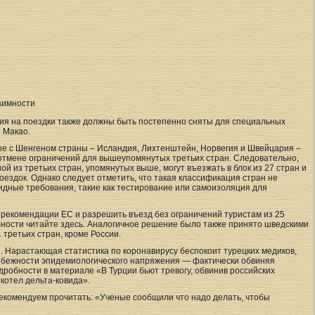
аимности
ния на поездки также должны быть постепенно сняты для специальных
 Макао.
ые с Шенгеном страны – Исландия, Лихтенштейн, Норвегия и Швейцария –
отмене ограничений для вышеупомянутых третьих стран. Следовательно,
ой из третьих стран, упомянутых выше, могут въезжать в блок из 27 стран и
оездок. Однако следует отметить, что такая классификация стран не
идные требования, такие как тестирование или самоизоляция для
рекомендации ЕС и разрешить въезд без ограничений туристам из 25
робности читайте здесь. Аналогичное решение было также принято шведскими
 третьих стран, кроме России.
. Нарастающая статистика по коронавирусу беспокоит турецких медиков,
збежности эпидемиологического напряжения — фактически обвиняя
дробности в материале «В Турции бьют тревогу, обвинив российских
 котел дельта-ковида».
рекомендуем прочитать: «Ученые сообщили что надо делать, чтобы