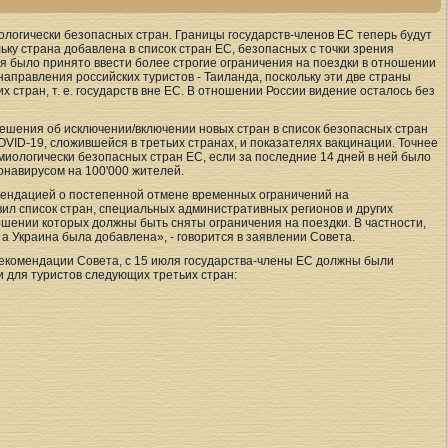
логически безопасных стран. Границы государств-членов ЕС теперь будут
ку страна добавлена в список стран ЕС, безопасных с точки зрения
я было принято ввести более строгие ограничения на поездки в отношении
аправления российских туристов - Таиланда, поскольку эти две страны
х стран, т. е. государств вне ЕС. В отношении России видение осталось без
решения об исключении/включении новых стран в список безопасных стран
VID-19, сложившейся в третьих странах, и показателях вакцинации. Точнее
миологически безопасных стран ЕС, если за последние 14 дней в ней было
онавирусом на 100'000 жителей.
мендацией о постепенной отмене временных ограничений на
ил список стран, специальных административных регионов и других
ошении которых должны быть сняты ограничения на поездки. В частности,
 а Украина была добавлена», - говорится в заявлении Совета.
рекомендации Совета, с 15 июля государства-члены ЕС должны были
 для туристов следующих третьих стран: