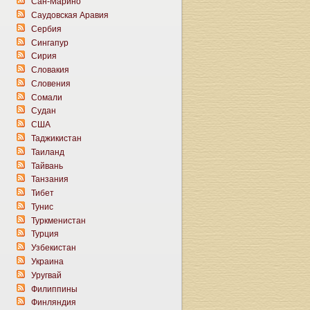
Сан-Марино
Саудовская Аравия
Сербия
Сингапур
Сирия
Словакия
Словения
Сомали
Судан
США
Таджикистан
Таиланд
Тайвань
Танзания
Тибет
Тунис
Туркменистан
Турция
Узбекистан
Украина
Уругвай
Филиппины
Финляндия