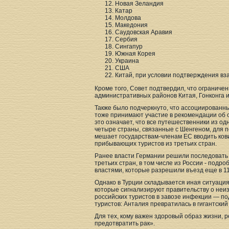
Новая Зеландия
Катар
Молдова
Македония
Саудовская Аравия
Сербия
Сингапур
Южная Корея
Украина
США
Китай, при условии подтверждения вз
Кроме того, Совет подтвердил, что ограниче
административных районов Китая, Гонконга и
Также было подчеркнуто, что ассоциированн
тоже принимают участие в рекомендации об 
это означает, что все путешественники из одн
четыре страны, связанные с Шенгеном, для п
мешает государствам-членам ЕС вводить ков
прибывающих туристов из третьих стран.
Ранее власти Германии решили последовать 
третьих стран, в том числе из России - под
властями, которые разрешили въезд еще в 11
Однако в Турции складывается иная ситуация
которые сигнализируют правительству о неи
российских туристов в завозе инфекции — по
туристов: Анталия превратилась в гигантский
Для тех, кому важен здоровый образ жизни, 
предотвратить рак».