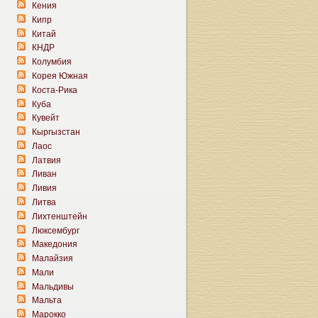
Кения
Кипр
Китай
КНДР
Колумбия
Корея Южная
Коста-Рика
Куба
Кувейт
Кыргызстан
Лаос
Латвия
Ливан
Ливия
Литва
Лихтенштейн
Люксембург
Македония
Малайзия
Мали
Мальдивы
Мальта
Марокко