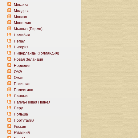
Мексика
Молдова
Монако
Монголия
Мьянма (Бирма)
Намибия
Непал
Нигерия
Нидерланды (Голландия)
Новая Зеландия
Норвегия
ОАЭ
Оман
Пакистан
Палестина
Панама
Папуа-Новая Гвинея
Перу
Польша
Португалия
Россия
Румыния